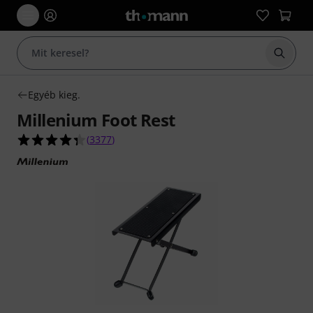
Keresés
Egyéb kieg.
Millenium Foot Rest
4.4/5 csillag, összesen 3377 értékelés alapján
(
3377
)