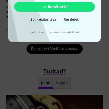
fel, megfelelő pozícióba tudom tartani a gitárt. Befér a
gitártokba is. Biztos van jobb/masszívabb, de nekem ez
Rendicsek!
megfelel. Következőre guitar support-ot (ergoplay) veszek,
de ez is megmarad.
Sütik elutasítása
Részletek
0
0
JELENTEM!
·
Impresszum
Adatvédelmi nyilatkozat
Összes értékelés olvasása
Tudtad?
Mind
Kalauz