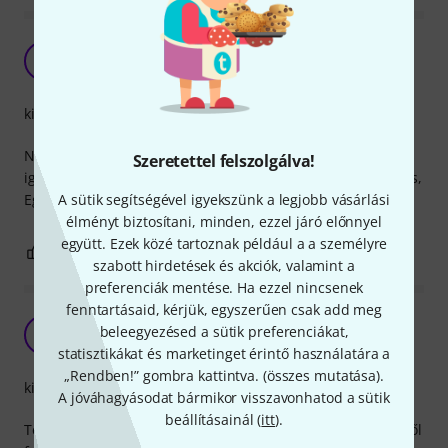
Nem szeretem
ZZ
Zym Zym 10.03.2025
kivitelezés
Nyilván az ár tükrözi a minőséget, ami ennél a terméknél is
Szeretettel felszolgálva!
igaz,. Gyakorlatilag használhatatlan, keskeny, rövid, billegős,
A sütik segítségével igyekszünk a legjobb vásárlási
Egyáltalán nem stabil.
élményt biztosítani, minden, ezzel járó előnnyel
együtt. Ezek közé tartoznak például a a személyre
0
0
JELENTEM!
szabott hirdetések és akciók, valamint a
preferenciák mentése. Ha ezzel nincsenek
fenntartásaid, kérjük, egyszerűen csak add meg
Teszi a dolgát
beleegyezésed a sütik preferenciákat,
AA
Adam’s apple 10.02.2026
statisztikákat és marketinget érintő használatára a
„Rendben!” gombra kattintva. (
összes mutatása
).
kivitelezés
A jóváhagyásodat bármikor visszavonhatod a sütik
beállításainál (
itt
).
Teszi a dolgát….a lehető legmagasabbra van állítva, nem dől