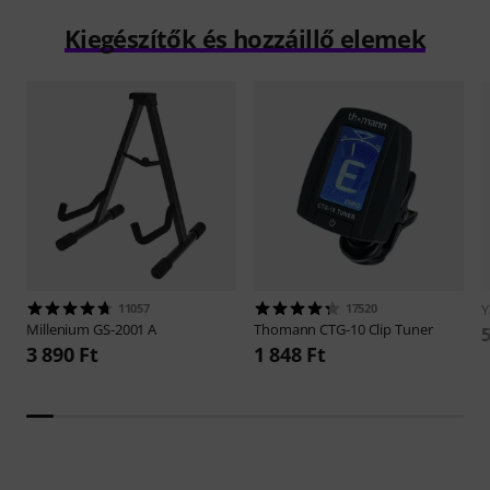
Kiegészítők és hozzáillő elemek
11057
17520
Millenium
GS-2001 A
Thomann
CTG-10 Clip Tuner
5
3 890 Ft
1 848 Ft