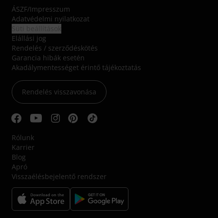
ÁSZF
/
Impresszum
Adatvédelmi nyilatkozat
Süti beállítások
Elállási jog
Rendelés / szerződéskötés
Garancia hibák esetén
Akadálymentességet érintő tájékoztatás
Rendelés visszavonása
Rólunk
Karrier
Blog
Apró
Visszaélésbejelentő rendszer