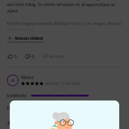
alul-felül túllóg. Én simán lehúztam és átragasztottam az
aljára.
Kinyitva legalacsonyabb állásban 10,5-12 cm magas. Hosszú
lábaim vannak,
Mutass többet
0
0
JELENTEM!
klassz
A
attixray 17.04.2024
kivitelezés
Elég masszív, kényelmes.
0
0
JELENTEM!