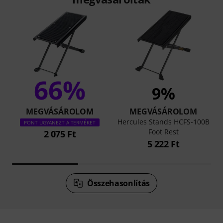
66%
9%
MEGVÁSÁROLOM
MEGVÁSÁROLOM
Hercules Stands HCFS-100B
PONT UGYANEZT A TERMÉKET
Foot Rest
2 075 Ft
5 222 Ft
Összehasonlítás