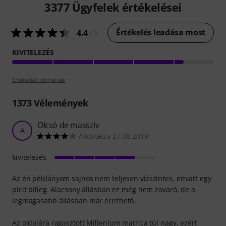
3377
Ügyfelek értékelései
Értékelés leadása most
4.4
/ 5
KIVITELEZÉS
Értékelési irányelvek
1373
Vélemények
Olcsó de masszív
A
AkosGeza 27.08.2019
kivitelezés
Az én példányom sajnos nem teljesen vízszintes, emiatt egy
picit billeg. Alacsony állásban ez még nem zavaró, de a
legmagasabb állásban már érezhető.
Az oldalára ragasztott Millenium matrica túl nagy, ezért