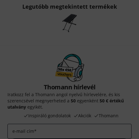
Legutóbb megtekintett termékek
Thomann hírlevél
Iratkozz fel a Thomann angol nyelvű hírlevelére, és kis
szerencsével megnyerheted a
50
egyenként
50 € értékű
utalvány
egyikét.
Inspiráló gondolatok
Akciók
Thomann
e-mail cím
*