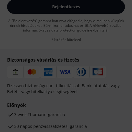
Bejelentkezés
A "Bejelentkezés" gombra kattintva elfogadja, hogy e-mailben küldjünk
önnek hirdetéseket. Bármikor leiratkozhat erről. A hírlevélről további
információkat az
data protection guideline
-ben talál.
* Kitöltés kötelező
Biztonságos vásárlás és fizetés
Fizessen biztonságosan, titkosítással: Banki átutalás vagy
Betéti- vagy hitelkártya segítségével
Előnyök
3 éves Thomann-garancia
30 napos pénzvisszafizetési garancia