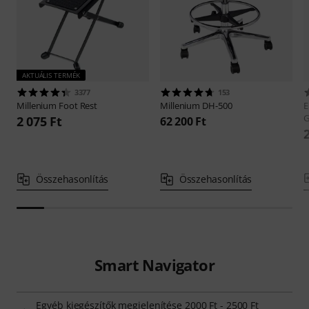
AKTUÁLIS TERMÉK
3377
153
Millenium
Foot Rest
Millenium
DH-500
E
G
2 075 Ft
62 200 Ft
Összehasonlítás
Összehasonlítás
Smart Navigator
Egyéb kiegészítők megjelenítése 2000 Ft - 2500 Ft