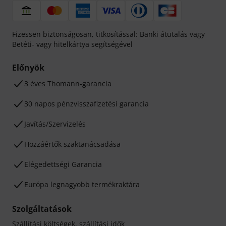
Fizessen biztonságosan, titkosítással: Banki átutalás vagy
Betéti- vagy hitelkártya segítségével
Előnyök
3 éves Thomann-garancia
30 napos pénzvisszafizetési garancia
Javítás/Szervizelés
Hozzáértők szaktanácsadása
Elégedettségi Garancia
Európa legnagyobb termékraktára
Szolgáltatások
Szállítási költségek, szállítási idők