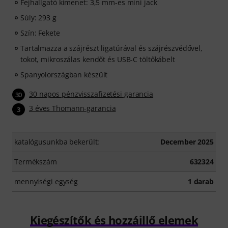
Fejhallgató kimenet: 3,5 mm-es mini jack
Súly: 293 g
Szín: Fekete
Tartalmazza a szájrészt ligatúrával és szájrészvédővel,
tokot, mikroszálas kendőt és USB-C töltőkábelt
Spanyolországban készült
30 napos pénzvisszafizetési garancia
30
3 éves Thomann-garancia
3
katalógusunkba bekerült:
December 2025
Termékszám
632324
mennyiségi egység
1 darab
Kiegészítők és hozzáillő elemek