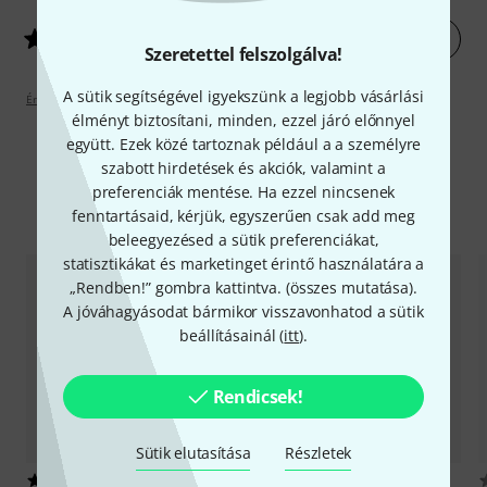
Értékelés leadása most
4
/ 5
Szeretettel felszolgálva!
A sütik segítségével igyekszünk a legjobb vásárlási
Értékelési irányelvek
élményt biztosítani, minden, ezzel járó előnnyel
együtt. Ezek közé tartoznak például a a személyre
szabott hirdetések és akciók, valamint a
preferenciák mentése. Ha ezzel nincsenek
Alternatívák összevetése
fenntartásaid, kérjük, egyszerűen csak add meg
beleegyezésed a sütik preferenciákat,
statisztikákat és marketinget érintő használatára a
„Rendben!” gombra kattintva. (
összes mutatása
).
A jóváhagyásodat bármikor visszavonhatod a sütik
beállításainál (
itt
).
Rendicsek!
Sütik elutasítása
Részletek
18
3