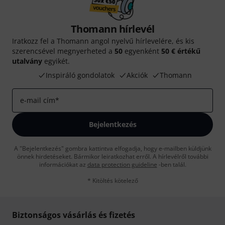
Thomann hírlevél
Iratkozz fel a Thomann angol nyelvű hírlevelére, és kis
szerencsével megnyerheted a
50
egyenként
50 € értékű
utalvány
egyikét.
Inspiráló gondolatok
Akciók
Thomann
e-mail cím
*
Bejelentkezés
A "Bejelentkezés" gombra kattintva elfogadja, hogy e-mailben küldjünk
önnek hirdetéseket. Bármikor leiratkozhat erről. A hírlevélről további
információkat az
data protection guideline
-ben talál.
* Kitöltés kötelező
Biztonságos vásárlás és fizetés