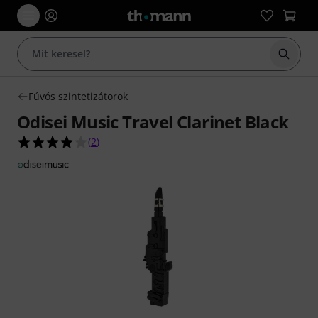
Keresés
Fúvós szintetizátorok
Odisei Music Travel Clarinet Black
4.0/5 csillag, összesen 2 értékelés alapján
(
2
)