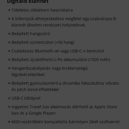
Digitális klarinét
Tökéletes útközbeni használatra
A billentyűk elhelyezkedése megfelel egy szabványos B-
klarinét (Boehm-rendszer) helyzetének.
Beépített hangszóró
Beépített szintetizátor (+50 hang)
Csatlakozás Bluetooth-on vagy USB-C-n keresztül
Beépített újratölthető Li-Po akkumulátor (1500 mAh)
Hangerőszabályozás nagy érzékenységű
légzésérzékelővel
Beépített gyorsulásmérő a dinamika fokozásához vibrato
és pitch bend effektekkel
USB-C töltőport
Ingyenes Travel Sax alkalmazás elérhető az Apple Store-
ban és a Google Playen
MIDI vezérlőként kompatibilis bármilyen DAW szoftverrel