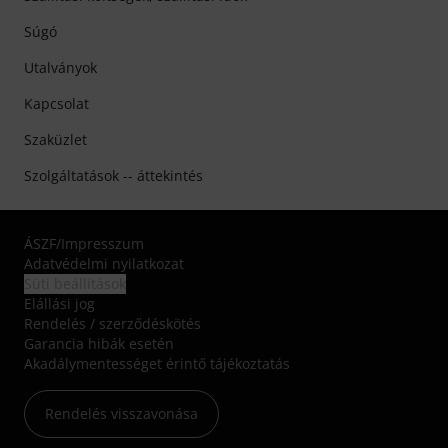
Súgó
Utalványok
Kapcsolat
Szaküzlet
Szolgáltatások -- áttekintés
ÁSZF
/
Impresszum
Adatvédelmi nyilatkozat
Süti beállítások
Elállási jog
Rendelés / szerződéskötés
Garancia hibák esetén
Akadálymentességet érintő tájékoztatás
Rendelés visszavonása