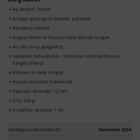
Fej átmérő: 70 mm
Anyaga: gumi-gumi keverék, poliamid
Rendkívül sokrétű
Nagyon finom és hosszan tartó állandó hangok
40-200 cm-es gongokhoz
Sokoldalú felhasználás - különösen meditációhoz és
hangfürdőkhöz
Közepes és mély hangok
Hosszú fenntartó frekvenciák
Fogantyú átmérője: 12 mm
Súly: 224 g
A szállítás tartalma: 1 db
katalógusunkba bekerült:
December 2024