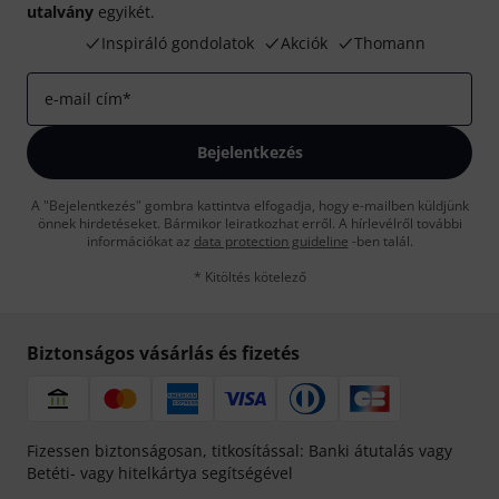
utalvány
egyikét.
Inspiráló gondolatok
Akciók
Thomann
e-mail cím
*
Bejelentkezés
A "Bejelentkezés" gombra kattintva elfogadja, hogy e-mailben küldjünk
önnek hirdetéseket. Bármikor leiratkozhat erről. A hírlevélről további
információkat az
data protection guideline
-ben talál.
* Kitöltés kötelező
Biztonságos vásárlás és fizetés
Fizessen biztonságosan, titkosítással: Banki átutalás vagy
Betéti- vagy hitelkártya segítségével