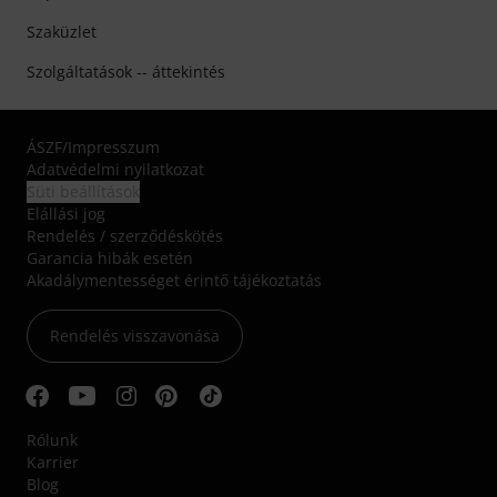
Szaküzlet
Szolgáltatások -- áttekintés
ÁSZF
/
Impresszum
Adatvédelmi nyilatkozat
Süti beállítások
Elállási jog
Rendelés / szerződéskötés
Garancia hibák esetén
Akadálymentességet érintő tájékoztatás
Rendelés visszavonása
Rólunk
Karrier
Blog