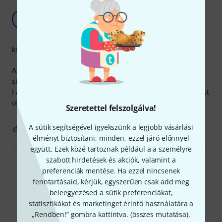
Good but the 50+ was better
H-
Helen - Academy of Sound Therapy 03.06.2025
kivitelezés
As a teacher I try out lots of mallets and flumies so that my
students can see and try out a full range.
I also bought a 50+, 60+ and 70+ and found the 50+ the best
of the 3.
Szeretettel felszolgálva!
A sütik segítségével igyekszünk a legjobb vásárlási
1
0
JELENTEM!
élményt biztosítani, minden, ezzel járó előnnyel
együtt. Ezek közé tartoznak például a a személyre
szabott hirdetések és akciók, valamint a
Összes értékelés olvasása
preferenciák mentése. Ha ezzel nincsenek
fenntartásaid, kérjük, egyszerűen csak add meg
beleegyezésed a sütik preferenciákat,
statisztikákat és marketinget érintő használatára a
Alternatívák összevetése
„Rendben!” gombra kattintva. (
összes mutatása
).