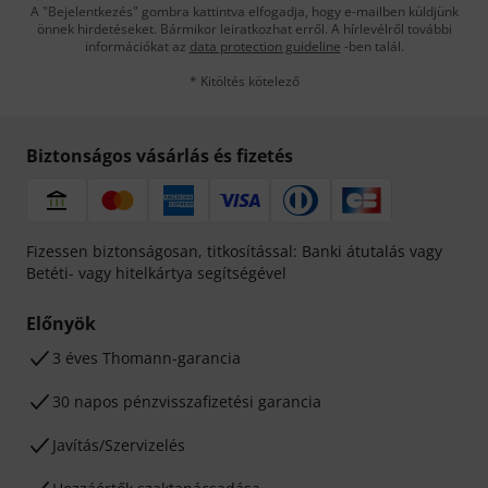
A "Bejelentkezés" gombra kattintva elfogadja, hogy e-mailben küldjünk
önnek hirdetéseket. Bármikor leiratkozhat erről. A hírlevélről további
információkat az
data protection guideline
-ben talál.
* Kitöltés kötelező
Biztonságos vásárlás és fizetés
Fizessen biztonságosan, titkosítással: Banki átutalás vagy
Betéti- vagy hitelkártya segítségével
Előnyök
3 éves Thomann-garancia
30 napos pénzvisszafizetési garancia
Javítás/Szervizelés