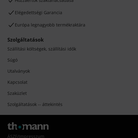
Hozzáértők szaktanácsadása
Elégedettségi Garancia
Európa legnagyobb termékraktára
Szolgáltatások
Szállítási költségek, szállítási idők
Súgó
Utalványok
Kapcsolat
Szaküzlet
Szolgáltatások -- áttekintés
ÁSZF
/
Impresszum