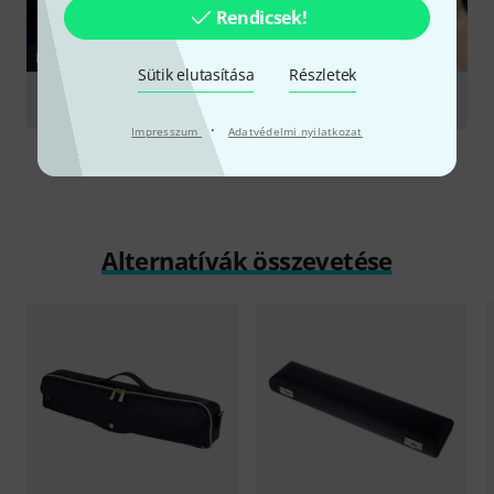
Rendicsek!
KALAUZ
Sütik elutasítása
Részletek
Flutes
·
Impresszum
Adatvédelmi nyilatkozat
Alternatívák összevetése