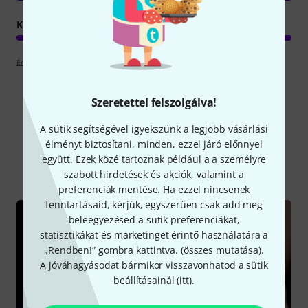
KIVITELEZÉS
Értékelési irányelvek
Szeretettel felszolgálva!
Tudtad?
A sütik segítségével igyekszünk a legjobb vásárlási
élményt biztosítani, minden, ezzel járó előnnyel
együtt. Ezek közé tartoznak például a a személyre
Mind
Kalauz
szabott hirdetések és akciók, valamint a
preferenciák mentése. Ha ezzel nincsenek
fenntartásaid, kérjük, egyszerűen csak add meg
beleegyezésed a sütik preferenciákat,
statisztikákat és marketinget érintő használatára a
„Rendben!” gombra kattintva. (
összes mutatása
).
A jóváhagyásodat bármikor visszavonhatod a sütik
beállításainál (
itt
).