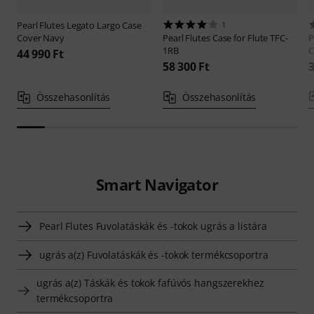
Pearl Flutes
Legato Largo Case
1
Cover Navy
Pearl Flutes
Case for Flute TFC-
P
1RB
C
44 990 Ft
58 300 Ft
3
Összehasonlítás
Összehasonlítás
Smart Navigator
Pearl Flutes Fuvolatáskák és -tokok ugrás a listára
ugrás a(z) Fuvolatáskák és -tokok termékcsoportra
ugrás a(z) Táskák és tokok fafúvós hangszerekhez
termékcsoportra