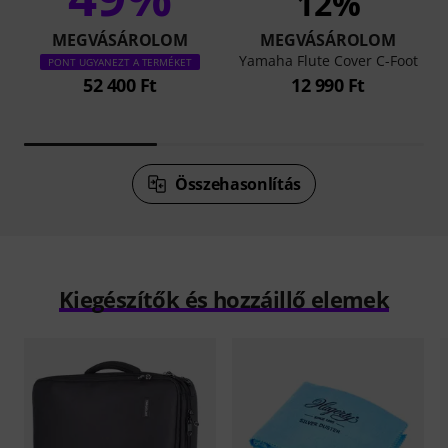
12%
MEGVÁSÁROLOM
MEGVÁSÁROLOM
Yamaha Flute Cover C-Foot
PONT UGYANEZT A TERMÉKET
52 400 Ft
12 990 Ft
Összehasonlítás
Kiegészítők és hozzáillő elemek