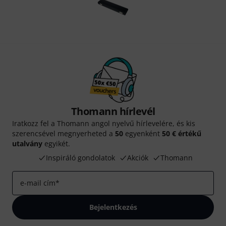
Thomann hírlevél
Iratkozz fel a Thomann angol nyelvű hírlevelére, és kis
szerencsével megnyerheted a
50
egyenként
50 € értékű
utalvány
egyikét.
Inspiráló gondolatok
Akciók
Thomann
e-mail cím
*
Bejelentkezés