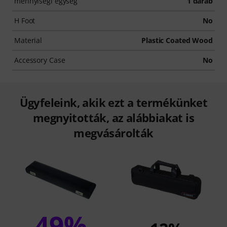
mennyiségi egység
1 darab
H Foot
No
Material
Plastic Coated Wood
Accessory Case
No
Ügyfeleink, akik ezt a termékünket
megnyitották, az alábbiakat is
megvásárolták
49%