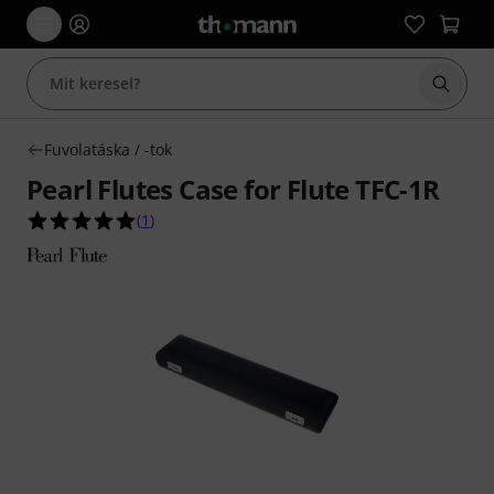
Keresés
Fuvolatáska / -tok
Pearl Flutes Case for Flute TFC-1R
5.0/5 csillag, összesen 1 értékelés alapján
(
1
)