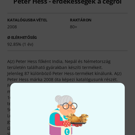
Peter Hess - érdekességek a cégről
KATALÓGUSBA VÉTEL
RAKTÁRON
2008
80+
Ø ELÉRHETŐSÉG
92.85% (1 év)
A(z) Peter Hess főként India, Nepál és Németország
területén található gyárakban készíti termékeit.
Jelenleg 87 különböző Peter Hess-terméket kínálunk. A(z)
Peter Hess márka 2008 óta képezi katalógusunk részét.
Fontosnak tartjuk vásárlóink legátfogóbb tájékoztatását
minden Peter Hess-termékről, oldalunkon ezért összesen
1611, Peter Hess-termékeket bemutató médiatartalom,
tesztbeszámoló és értékelés található, köztük 490 fénykép,
50 hangzásminta és 1071 termékértékelés vásárlóinktól.
Legkeresettebb termékeink közt jelenleg 16, Peter Hess
gyártotta termék található,
Hangtálak
,
Templomi
cintányérok és harangok
,
Hangtálütők
és
Gong-, tam-tam-
stb. kiegészítők
kategóriáinkban.