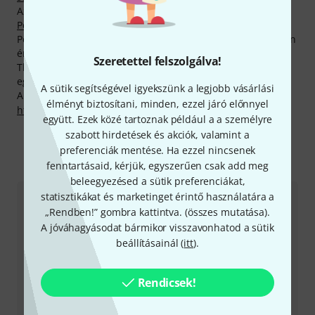
Az aktuálisan legkeresettebb, minden idők legforróbbja -
Peter Hess phKS9-G
. Eddig 3.000 darabot értékesítettünk.
Peter Hess -termékekre általában csupán 2 év garancia van
érvényben, mi azonban nem elégszünk meg ennyivel a
Szeretettel felszolgálva!
Thomann-nál, és saját zsebünkre gondoskodunk további
egy év garanciáról.
A sütik segítségével igyekszünk a legjobb vásárlási
A gyártóval kapcsolatban itt találsz bővebb tájékoztatást:
élményt biztosítani, minden, ezzel járó előnnyel
http://www.peter-hess-institut.de
együtt. Ezek közé tartoznak például a a személyre
szabott hirdetések és akciók, valamint a
preferenciák mentése. Ha ezzel nincsenek
Így érhetsz el minket
fenntartásaid, kérjük, egyszerűen csak add meg
beleegyezésed a sütik preferenciákat,
statisztikákat és marketinget érintő használatára a
Ügyfélszolgálat - Magyarország
„Rendben!” gombra kattintva. (
összes mutatása
).
A jóváhagyásodat bármikor visszavonhatod a sütik
beállításainál (
itt
).
Rendicsek!
+49-9546-9223-531