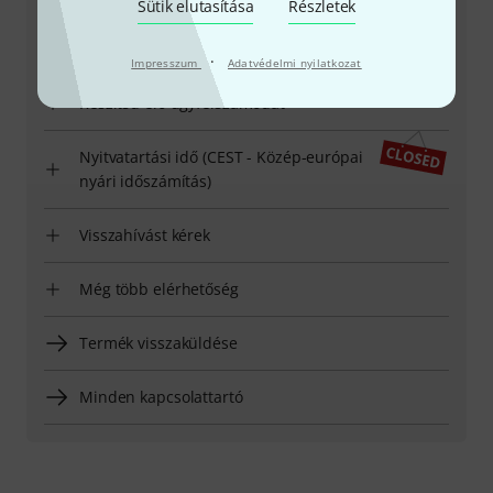
Sütik elutasítása
Részletek
Ügyfélszolgálatunk minden kérdés és észrevétel esetén
örömmel áll rendelkezésedre
·
Impresszum
Adatvédelmi nyilatkozat
Készítsd elő ügyfélszámodat
Nyitvatartási idő (CEST - Közép-európai
nyári időszámítás)
Visszahívást kérek
Még több elérhetőség
Termék visszaküldése
Minden kapcsolattartó