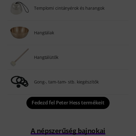
Templomi cintányérok és harangok
Hangtálak
Hangtálütők
Gong-, tam-tam- stb. kiegészítők
Fedezd fel Peter Hess termékeit
A népszerűség bajnokai