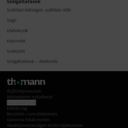
Szolgáltatások
Szállítási költségek, szállítási idők
Súgó
Utalványok
Kapcsolat
Szaküzlet
Szolgáltatások -- áttekintés
ÁSZF
/
Impresszum
Adatvédelmi nyilatkozat
Süti beállítások
Elállási jog
Rendelés / szerződéskötés
Garancia hibák esetén
Akadálymentességet érintő tájékoztatás