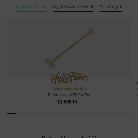
Legkeresettebb
Legtöbbször értékelt
Dicsőségfal
2000 darab eladva
P
Peter Hess
hkFS-2w/3w
1
12 690 Ft