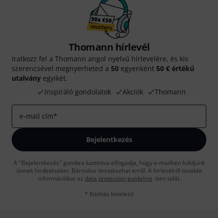
Thomann hírlevél
Iratkozz fel a Thomann angol nyelvű hírlevelére, és kis
szerencsével megnyerheted a
50
egyenként
50 € értékű
utalvány
egyikét.
Inspiráló gondolatok
Akciók
Thomann
e-mail cím
*
Bejelentkezés
A "Bejelentkezés" gombra kattintva elfogadja, hogy e-mailben küldjünk
önnek hirdetéseket. Bármikor leiratkozhat erről. A hírlevélről további
információkat az
data protection guideline
-ben talál.
* Kitöltés kötelező