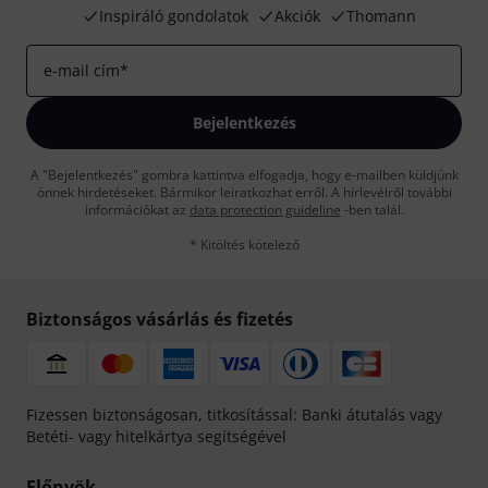
Inspiráló gondolatok
Akciók
Thomann
e-mail cím
*
Bejelentkezés
A "Bejelentkezés" gombra kattintva elfogadja, hogy e-mailben küldjünk
önnek hirdetéseket. Bármikor leiratkozhat erről. A hírlevélről további
információkat az
data protection guideline
-ben talál.
* Kitöltés kötelező
Biztonságos vásárlás és fizetés
Fizessen biztonságosan, titkosítással: Banki átutalás vagy
Betéti- vagy hitelkártya segítségével
Előnyök