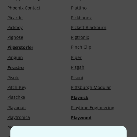
Phoenix Contact
Piattino
Picarde
Pickbandz
Pickboy
Pickett Blackburn
Pignose
Pigtronix
Pinch Clip
Pilgerstorfer
Pinguin
Piper
Pisgah
Pirastro
Pisolo
Pisoni
Pitch-Key
Pittsburgh Modular
Plaschke
Playnick
Playonair
Playtime Engineering
Playtronica
Playwood
Plug And Mix
Plugin Alliance