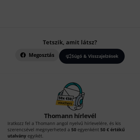
Tetszik, amit látsz?
Megosztás
Súgó & Visszajelzések
Thomann hírlevél
Iratkozz fel a Thomann angol nyelvű hírlevelére, és kis
szerencsével megnyerheted a
50
egyenként
50 € értékű
utalvány
egyikét.