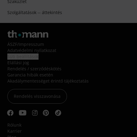
Szaküzlet
Szolgáltatások -- áttekintés
ÁSZF
/
Impresszum
Adatvédelmi nyilatkozat
Süti beállítások
Elállási jog
Rendelés / szerződéskötés
Garancia hibák esetén
Akadálymentességet érintő tájékoztatás
Rendelés visszavonása
Rólunk
Karrier