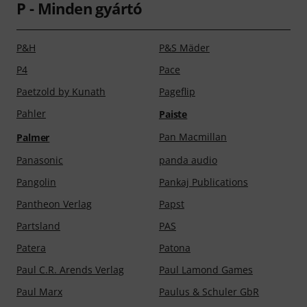
P - Minden gyártó
P&H
P&S Mäder
P4
Pace
Paetzold by Kunath
Pageflip
Pahler
Paiste
Pan Macmillan
Palmer
Panasonic
panda audio
Pangolin
Pankaj Publications
Pantheon Verlag
Papst
Partsland
PAS
Patera
Patona
Paul C.R. Arends Verlag
Paul Lamond Games
Paul Marx
Paulus & Schuler GbR