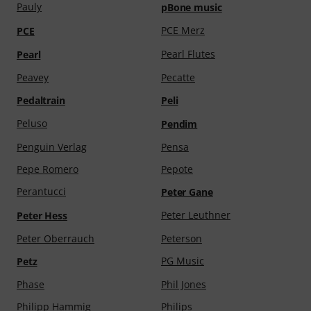
Pauly
pBone music
PCE Merz
PCE
Pearl Flutes
Pearl
Peavey
Pecatte
Pedaltrain
Peli
Peluso
Pendim
Penguin Verlag
Pensa
Pepe Romero
Pepote
Perantucci
Peter Gane
Peter Leuthner
Peter Hess
Peter Oberrauch
Peterson
PG Music
Petz
Phase
Phil Jones
Philipp Hammig
Philips