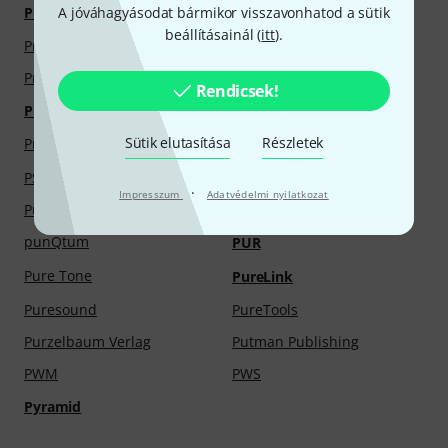
Prof. W. Hilgers
Proel
A jóváhagyásodat bármikor visszavonhatod a sütik
beállításainál (
itt
).
Progres
Prologix
Promuco
ProPik
Rendicsek!
Protec
Protection Racket
Sütik elutasítása
Részletek
Providence
PRS
PSI Audio
PSP Audioware
·
Impresszum
Adatvédelmi nyilatkozat
Pulsar Audio
Punchlight
punQtum
PUR
Pure Tone
PureLink
Puresound
PureTools
Purzelbaum Verlag
Putman Publishing
PWM
PWS
Pyramid