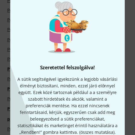
PMC
PocketBook
Poly Effects
Polyend
Polyverse Music
Pomarico
Pop Audio
Positive Grid
Powell Sonare
Power Pins
POWERbreathe
Powerstopf
PPG
Precision Devices
Szeretettel felszolgálva!
Prestel Verlag
Presonus
Prestini
Presto
A sütik segítségével igyekszünk a legjobb vásárlási
élményt biztosítani, minden, ezzel járó előnnyel
Prism Sound
Prim
együtt. Ezek közé tartoznak például a a személyre
Prisma Melody Club
Pro Line
szabott hirdetések és akciók, valamint a
preferenciák mentése. Ha ezzel nincsenek
Pro Natura
Pro Mark
fenntartásaid, kérjük, egyszerűen csak add meg
Pro-Ject
pro snake
beleegyezésed a sütik preferenciákat,
statisztikákat és marketinget érintő használatára a
Proco
Prodipe
„Rendben!” gombra kattintva. (
összes mutatása
).