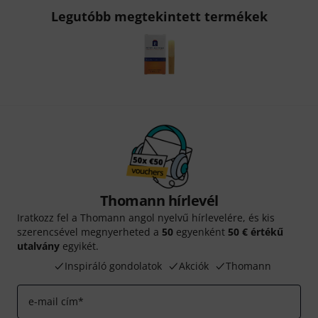
Legutóbb megtekintett termékek
Thomann hírlevél
Iratkozz fel a Thomann angol nyelvű hírlevelére, és kis
szerencsével megnyerheted a
50
egyenként
50 € értékű
utalvány
egyikét.
Inspiráló gondolatok
Akciók
Thomann
e-mail cím
*