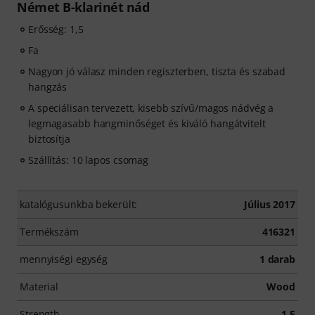
Német B-klarinét nád
Erősség: 1,5
Fa
Nagyon jó válasz minden regiszterben, tiszta és szabad
hangzás
A speciálisan tervezett, kisebb szívű/magos nádvég a
legmagasabb hangminőséget és kiváló hangátvitelt
biztosítja
Szállítás: 10 lapos csomag
katalógusunkba bekerült:
Július 2017
Termékszám
416321
mennyiségi egység
1 darab
Material
Wood
Strength
1,5