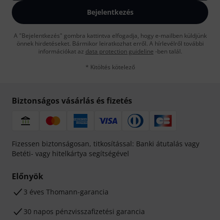
Bejelentkezés
A "Bejelentkezés" gombra kattintva elfogadja, hogy e-mailben küldjünk
önnek hirdetéseket. Bármikor leiratkozhat erről. A hírlevélről további
információkat az
data protection guideline
-ben talál.
* Kitöltés kötelező
Biztonságos vásárlás és fizetés
Fizessen biztonságosan, titkosítással: Banki átutalás vagy
Betéti- vagy hitelkártya segítségével
Előnyök
3 éves Thomann-garancia
30 napos pénzvisszafizetési garancia