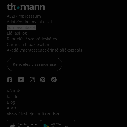
ÁSZF
/
Impresszum
Adatvédelmi nyilatkozat
Süti beállítások
Elállási jog
Rendelés / szerződéskötés
Garancia hibák esetén
Akadálymentességet érintő tájékoztatás
Rendelés visszavonása
Rólunk
Karrier
Blog
Apró
Visszaélésbejelentő rendszer