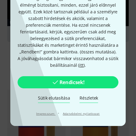
élményt biztosítani, minden, ezzel járó előnnyel
együtt. Ezek közé tartoznak például a a személyre
szabott hirdetések és akciók, valamint a
KALAUZ
preferenciák mentése. Ha ezzel nincsenek
fenntartásaid, kérjük, egyszerűen csak add meg
Clarinets
beleegyezésed a sütik preferenciákat,
statisztikákat és marketinget érintő használatára a
„Rendben!” gombra kattintva. (
összes mutatása
).
A jóváhagyásodat bármikor visszavonhatod a sütik
beállításainál (
itt
).
Alternatívák összevetése
Rendicsek!
Sütik elutasítása
Részletek
·
Impresszum
Adatvédelmi nyilatkozat