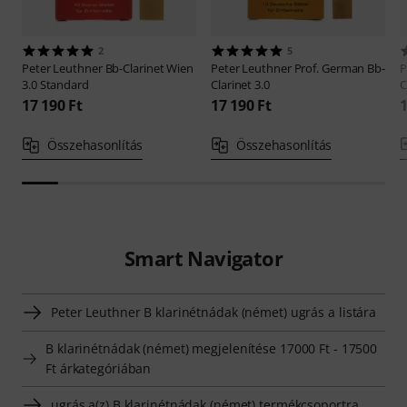
2
5
Peter Leuthner
Bb-Clarinet Wien
Peter Leuthner
Prof. German Bb-
P
3.0 Standard
Clarinet 3.0
C
17 190 Ft
17 190 Ft
1
Összehasonlítás
Összehasonlítás
Smart Navigator
Peter Leuthner B klarinétnádak (német) ugrás a listára
B klarinétnádak (német) megjelenítése 17000 Ft - 17500
Ft árkategóriában
ugrás a(z) B klarinétnádak (német) termékcsoportra