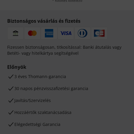
* Kitöltés kötelező
Biztonságos vásárlás és fizetés
Fizessen biztonságosan, titkosítással: Banki átutalás vagy
Betéti- vagy hitelkártya segítségével
Előnyök
3 éves Thomann-garancia
30 napos pénzvisszafizetési garancia
Javítás/Szervizelés
Hozzáértők szaktanácsadása
Elégedettségi Garancia