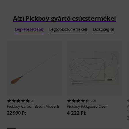
A(z) Pickboy gyártó csúcstermékei
Legkeresettebb
Legtöbbször értékelt
Dicsőségfal
21
200
Pickboy
Carbon Baton Model E
Pickboy
Pickguard Clear
P
1
4 222 Ft
22 990 Ft