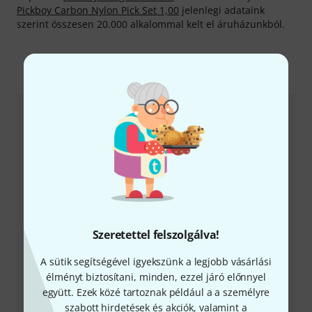
Pickboy Carbon Nylon Pick Set 1,00
jelenlegi adataink
szerint összesen 20.000 alkalommal kelt el áruházunkból.
Így érhetsz el minket
Ügyfélszolgálat - Magyarország
+49-9546-9223-531
Szeretettel felszolgálva!
Ügyfélszolgálatunk minden kérdés és észrevétel esetén
örömmel áll rendelkezésedre
A sütik segítségével igyekszünk a legjobb vásárlási
élményt biztosítani, minden, ezzel járó előnnyel
Készítsd elő ügyfélszámodat
együtt. Ezek közé tartoznak például a a személyre
szabott hirdetések és akciók, valamint a