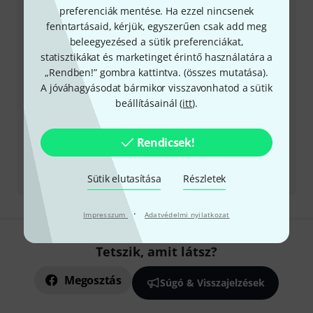
preferenciák mentése. Ha ezzel nincsenek
Nyitvatartási idő (CEST - Közép-európai
fenntartásaid, kérjük, egyszerűen csak add meg
nyári időszámítás)
beleegyezésed a sütik preferenciákat,
statisztikákat és marketinget érintő használatára a
Visszahívást kérek
„Rendben!” gombra kattintva. (
összes mutatása
).
A jóváhagyásodat bármikor visszavonhatod a sütik
Még több elérhetőség
beállításainál (
itt
).
Termék visszaküldése
Rendicsek!
Minden kapcsolattartó
Sütik elutasítása
Részletek
·
Impresszum
Adatvédelmi nyilatkozat
Tetszik, amit látsz?
Megosztás
Súgó & Visszajelzések