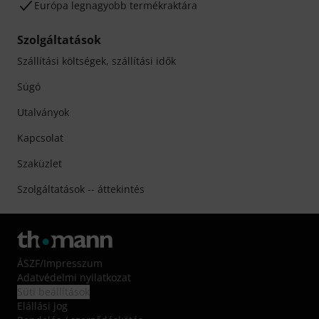
Európa legnagyobb termékraktára
Szolgáltatások
Szállítási költségek, szállítási idők
Súgó
Utalványok
Kapcsolat
Szaküzlet
Szolgáltatások -- áttekintés
ÁSZF
/
Impresszum
Adatvédelmi nyilatkozat
Süti beállítások
Elállási jog