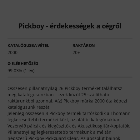
Pickboy - érdekességek a cégről
KATALÓGUSBA VÉTEL
RAKTÁRON
2000
20+
Ø ELÉRHETŐSÉG
99.03% (1 év)
Összesen pillanatnyilag 26 Pickboy-terméket találhatsz
meg katalógusunkban – ezek közül 25 szállítható
raktárunkból azonnal. A(z) Pickboy márka 2000 óta képezi
katalógusunk részét.
Jelenleg összesen 4 Pickboy-termék tartózkodik a Thomann
legkeresettebb termékei közt, az alábbi kategóriákban:
Vezénylő pálcák és kiegészítők
és
Akusztikusgitár-koptatók
.
Pillanatnyilag legkeresettebb termékünk a méltán
népszerű
Pickboy Pickguard Clear
. Az abszolút bajnok