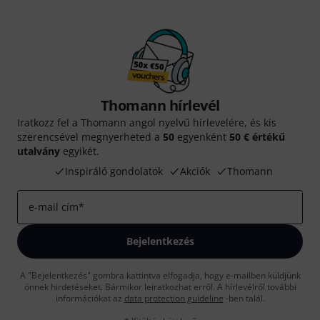
Thomann hírlevél
Iratkozz fel a Thomann angol nyelvű hírlevelére, és kis
szerencsével megnyerheted a
50
egyenként
50 € értékű
utalvány
egyikét.
Inspiráló gondolatok
Akciók
Thomann
e-mail cím
*
Bejelentkezés
A "Bejelentkezés" gombra kattintva elfogadja, hogy e-mailben küldjünk
önnek hirdetéseket. Bármikor leiratkozhat erről. A hírlevélről további
információkat az
data protection guideline
-ben talál.