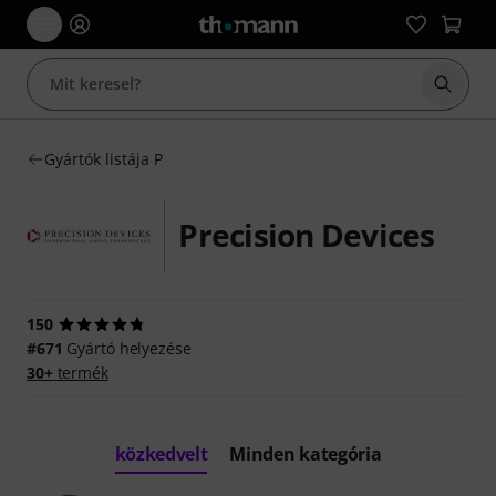
Keresés
Gyártók listája P
Precision Devices
150
#671
Gyártó helyezése
30+
termék
közkedvelt
Minden kategória