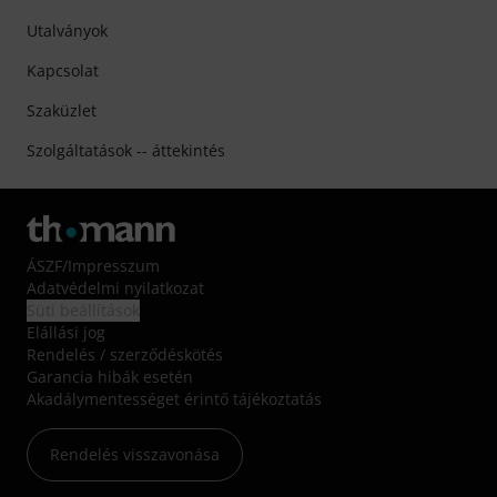
Utalványok
Kapcsolat
Szaküzlet
Szolgáltatások -- áttekintés
ÁSZF
/
Impresszum
Adatvédelmi nyilatkozat
Süti beállítások
Elállási jog
Rendelés / szerződéskötés
Garancia hibák esetén
Akadálymentességet érintő tájékoztatás
Rendelés visszavonása