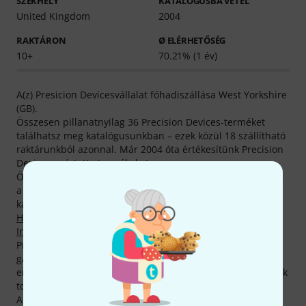
SZÉKHELY
KATALÓGUSBA VÉTEL
United Kingdom
2004
RAKTÁRON
Ø ELÉRHETŐSÉG
10+
70.21% (1 év)
A(z) Presicion Devicesvállalat főhadiszállása West Yorkshire
(GB).
Összesen pillanatnyilag 36 Precision Devices-terméket
találhatsz meg katalógusunkban – ezek közül 18 szállítható
raktárunkból azonnal. Már 2004 óta értékesítünk Precision
Devices gyártotta termékeket.
Összesen 10 Precision Devices-termék tartózkodik jelenleg
a Thomann legkeresettebb termékei közt, az alábbi
kategóriákban:
20 Inchnél nagyobb hangszórók
,
Hangfaltekercselo szettek
,
2 Inches magassugárzók
,
10
Inches hangszórók
és
6.5 Inches hangszórók
.
Precision Devices -termékekre általában csupán 2 év
garancia van érvényben, mi azonban nem elégszünk meg
ennyivel a Thomann-nál, és saját zsebünkre gondoskodunk
további egy év garanciáról.
A gyártóval kapcsolatban itt találsz bővebb tájékoztatást: