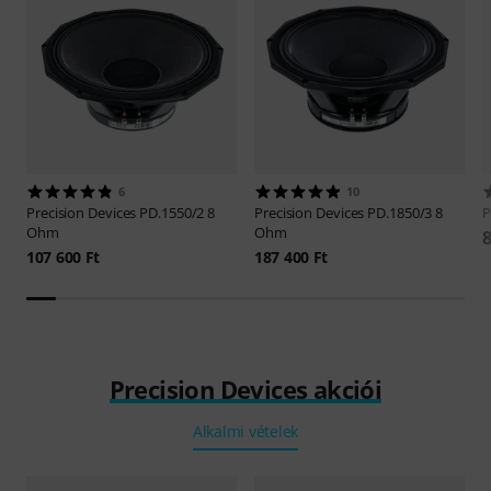
6
10
Precision Devices
PD.1550/2 8
Precision Devices
PD.1850/3 8
P
Ohm
Ohm
8
107 600 Ft
187 400 Ft
Precision Devices akciói
Alkalmi vételek