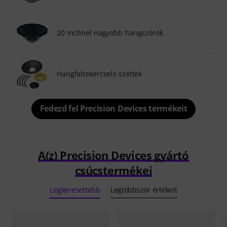
20 Inchnél nagyobb hangszórók
Hangfaltekercselo szettek
Fedezd fel Precision Devices termékeit
A(z) Precision Devices gyártó
csúcstermékei
Legkeresettebb
Legtöbbször értékelt