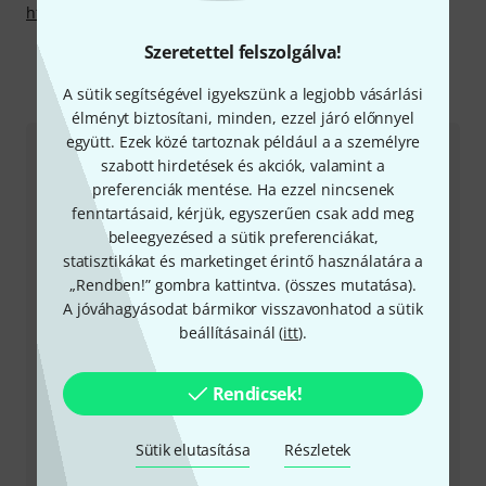
http://www.precision-devices.com/
Szeretettel felszolgálva!
A sütik segítségével igyekszünk a legjobb vásárlási
Így érhetsz el minket
élményt biztosítani, minden, ezzel járó előnnyel
együtt. Ezek közé tartoznak például a a személyre
Ügyfélszolgálat - Magyarország
szabott hirdetések és akciók, valamint a
preferenciák mentése. Ha ezzel nincsenek
fenntartásaid, kérjük, egyszerűen csak add meg
beleegyezésed a sütik preferenciákat,
statisztikákat és marketinget érintő használatára a
„Rendben!” gombra kattintva. (
összes mutatása
).
+49-9546-9223-531
A jóváhagyásodat bármikor visszavonhatod a sütik
beállításainál (
itt
).
Ügyfélszolgálatunk minden kérdés és észrevétel esetén
örömmel áll rendelkezésedre
Rendicsek!
Készítsd elő ügyfélszámodat
Sütik elutasítása
Részletek
Nyitvatartási idő (CEST - Közép-európai