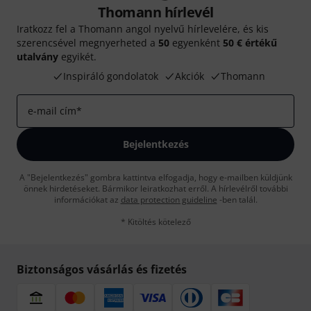
Thomann hírlevél
Iratkozz fel a Thomann angol nyelvű hírlevelére, és kis
szerencsével megnyerheted a
50
egyenként
50 € értékű
utalvány
egyikét.
Inspiráló gondolatok
Akciók
Thomann
e-mail cím
*
Bejelentkezés
A "Bejelentkezés" gombra kattintva elfogadja, hogy e-mailben küldjünk
önnek hirdetéseket. Bármikor leiratkozhat erről. A hírlevélről további
információkat az
data protection guideline
-ben talál.
* Kitöltés kötelező
Biztonságos vásárlás és fizetés