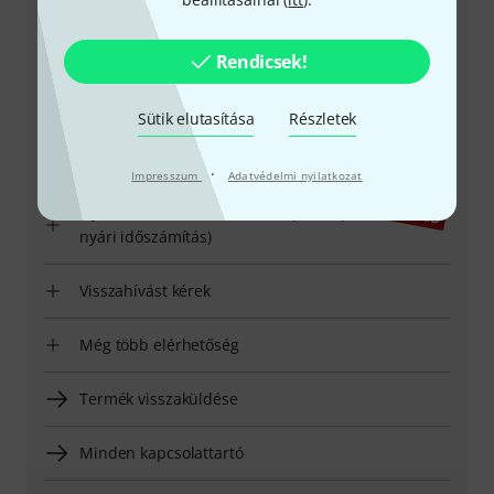
+49-9546-9223-531
Rendicsek!
Ügyfélszolgálatunk minden kérdés és észrevétel esetén
örömmel áll rendelkezésedre
Sütik elutasítása
Részletek
Készítsd elő ügyfélszámodat
·
Impresszum
Adatvédelmi nyilatkozat
Nyitvatartási idő (CEST - Közép-európai
nyári időszámítás)
Visszahívást kérek
Még több elérhetőség
Termék visszaküldése
Minden kapcsolattartó