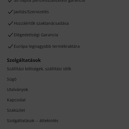
30 napos pénzvisszafizetési garancia
Javítás/Szervizelés
Hozzáértők szaktanácsadása
Elégedettségi Garancia
Európa legnagyobb termékraktára
Szolgáltatások
Szállítási költségek, szállítási idők
Súgó
Utalványok
Kapcsolat
Szaküzlet
Szolgáltatások -- áttekintés