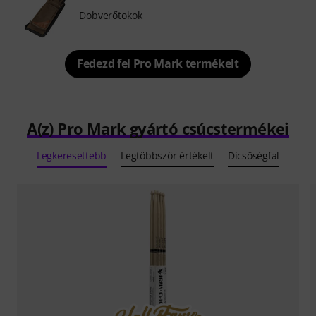
Dobverőtokok
Fedezd fel Pro Mark termékeit
A(z) Pro Mark gyártó csúcstermékei
Legkeresettebb
Legtöbbször értékelt
Dicsőségfal