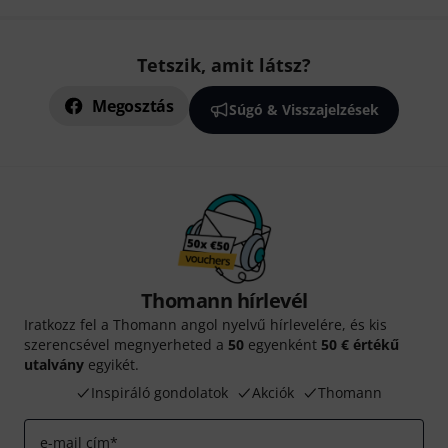
Tetszik, amit látsz?
Megosztás
Súgó & Visszajelzések
Thomann hírlevél
Iratkozz fel a Thomann angol nyelvű hírlevelére, és kis
szerencsével megnyerheted a
50
egyenként
50 € értékű
utalvány
egyikét.
Inspiráló gondolatok
Akciók
Thomann
e-mail cím
*