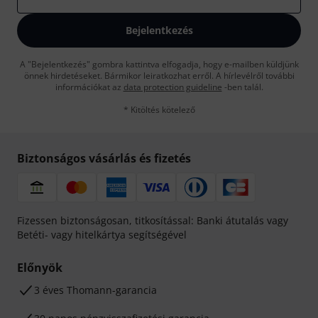
Bejelentkezés
A "Bejelentkezés" gombra kattintva elfogadja, hogy e-mailben küldjünk
önnek hirdetéseket. Bármikor leiratkozhat erről. A hírlevélről további
információkat az
data protection guideline
-ben talál.
* Kitöltés kötelező
Biztonságos vásárlás és fizetés
Fizessen biztonságosan, titkosítással: Banki átutalás vagy
Betéti- vagy hitelkártya segítségével
Előnyök
3 éves Thomann-garancia