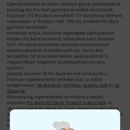
Egyesült Államok területén található gyárak gondoskodnak
kizárólag a(z) Pro Mark gyártotta termékek készítéséről.
Összesen 119 Pro Mark-termékből 117 közvetlenül elérhető
raktárukban. A Thomann már 1993 óta értékesít Pro Mark
gyártotta termékeket.
Fontosnak tartjuk vásárlóink legátfogóbb tájékoztatását
minden Pro Mark-termékről, oldalunkon ezért összesen
6071, Pro Mark-termékeket bemutató médiatartalom,
tesztbeszámoló és értékelés található, köztük 844
termékfotó, 5218 termékértékelés vásárlóinktól és 9,
magazinokban megjelent tesztbeszámoló (minden
nyelven).
Jelenleg összesen 30 Pro Mark-termék tartózkodik a
Thomann legkeresettebb termékei közt, az alábbi
kategóriákban:
5B dobverők
,
Hot Rods
,
Szamba ütők
és
5A
dobverők
.
Pillanatnyilag legkeresettebb termékünk a méltán
népszerű
Pro Mark 5B Classic Forward H.4pcs Pack
. Az
abszolút bajnok
Pro Mark 5A Classic Forward H.4pcs Pack
jelenlegi adataink szerint összesen 5.000 alkalommal kelt el
áruházunkból.
Kiváló, 97%-os rendelkezésre állásával a jól ismert Pro