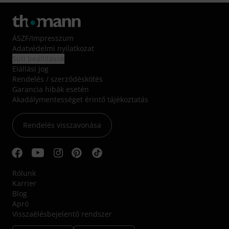
ÁSZF
/
Impresszum
Adatvédelmi nyilatkozat
Süti beállítások
Elállási jog
Rendelés / szerződéskötés
Garancia hibák esetén
Akadálymentességet érintő tájékoztatás
Rendelés visszavonása
Rólunk
Karrier
Blog
Apró
Visszaélésbejelentő rendszer