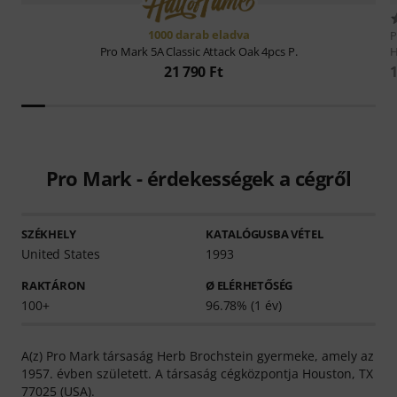
1000 darab eladva
P
H
Pro Mark
5A Classic Attack Oak 4pcs P.
1
21 790 Ft
Pro Mark - érdekességek a cégről
SZÉKHELY
KATALÓGUSBA VÉTEL
United States
1993
RAKTÁRON
Ø ELÉRHETŐSÉG
100+
96.78% (1 év)
A(z) Pro Mark társaság Herb Brochstein gyermeke, amely az
1957. évben született. A társaság cégközpontja Houston, TX
77025 (USA).