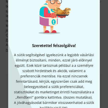
Mark márkáink felső 10 százalékába tartozik. 117 Pro Mark-
termék van jelenleg raktáron, rendelés után mind azonnal
szállítható, illetve helyben, a Thomann székhelyén
letesztelhető.
Ismert, Pro Mark-eszközöket használó zenészek (többek
közt) Ed Shaughnessy, Paul Wertico,
Simon Phillips
,
Jonathan Moffett, Bobby Rock, Liberty De Vito, Michael
Carvin,
Marco Minnemann
,
Elvin Jones Hickory
és
Carl
Palmer
.
A gyártóval kapcsolatban itt találsz bővebb tájékoztatást:
Szeretettel felszolgálva!
http://www.promark.com
A sütik segítségével igyekszünk a legjobb vásárlási
élményt biztosítani, minden, ezzel járó előnnyel
együtt. Ezek közé tartoznak például a a személyre
Így érhetsz el minket
szabott hirdetések és akciók, valamint a
preferenciák mentése. Ha ezzel nincsenek
fenntartásaid, kérjük, egyszerűen csak add meg
Ügyfélszolgálat - Magyarország
beleegyezésed a sütik preferenciákat,
statisztikákat és marketinget érintő használatára a
„Rendben!” gombra kattintva. (
összes mutatása
).
A jóváhagyásodat bármikor visszavonhatod a sütik
beállításainál (
itt
).