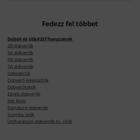
Fedezz fel többet
Dobok és üt&#337;hangszerek
2B dobverők
5A dobverők
5B dobverők
7A dobverők
Dobseprűk
Dobverő kiegészítők
Dobverőtokok
Egyéb dobverők
Hot Rods
Signature dobverők
Szamba ütők
Ütőhangszer-dobverők és -ütők