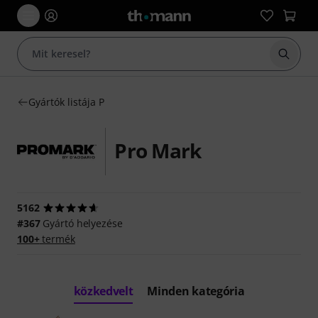
Keresés
Gyártók listája P
Pro Mark
5162
#367
Gyártó helyezése
100+
termék
közkedvelt
Minden kategória