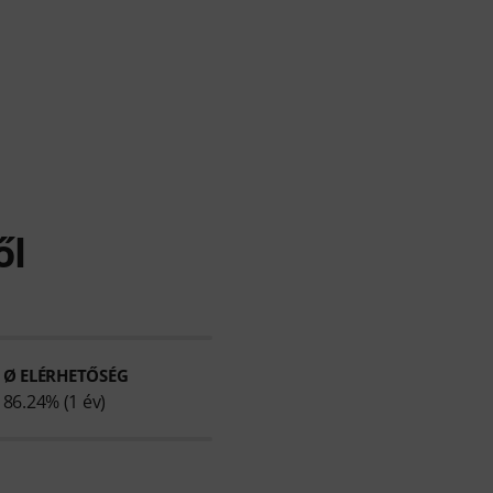
ől
Ø ELÉRHETŐSÉG
86.24% (1 év)