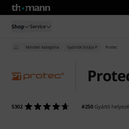
Shop
Service
Minden kategória
Gyártók listája P
Protec
Prote
5302
#250
Gyártó helyez