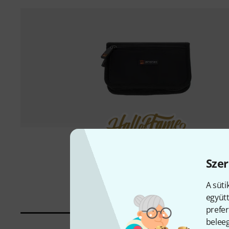
5000 darab eladva
Szer
Protec
A221ZIP MP Pouch Trumpet 4 pcs
6 899 Ft
A süti
együtt
prefer
beleeg