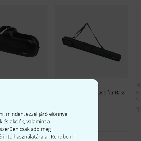
4
110
4CT Alto Sax Micro
Protec
A-228 Bow Case for Bass
P
S
25 990 Ft
Ft
1
ni, minden, ezzel járó előnnyel
 és akciók, valamint a
gyszerűen csak add meg
 érintő használatára a „Rendben!”