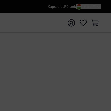
Kapcsolat
Rólunk
HU / FT
sés indítása {searchTerm} keresőszóval