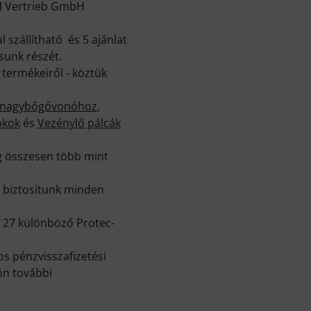
DM Vertrieb GmbH
szállítható és 5 ajánlat
sunk részét.
 termékeiről - köztük
 nagybőgővonóhoz
,
okok
és
Vezénylő pálcák
g összesen több mint
e biztosítunk minden
n 27 különböző Protec-
s pénzvisszafizetési
ön további