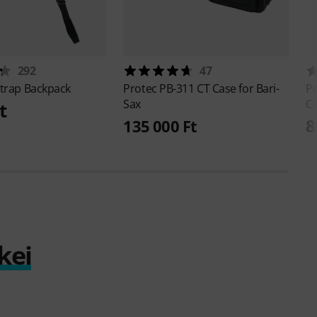
292
47
trap Backpack
Protec
PB-311 CT Case for Bari-
P
Sax
Ca
t
8
135 000 Ft
kei