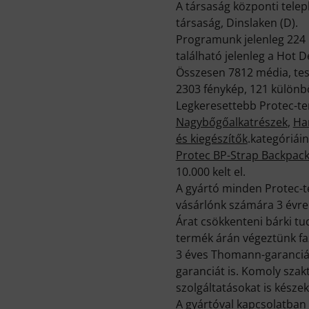
A társaság központi telep
társaság, Dinslaken (D).
Programunk jelenleg 224 P
található jelenleg a Hot 
Összesen 7812 média, tesz
2303 fénykép, 121 különb
Legkeresettebb Protec-t
Nagybőgőalkatrészek
,
Ha
és kiegészítők
.kategóriái
Protec BP-Strap Backpac
10.000 kelt el.
A gyártó minden Protec-te
vásárlónk számára 3 évre 
Árat csökkenteni bárki t
termék árán végeztünk faz
3 éves Thomann-garancián
garanciát is. Komoly sza
szolgáltatásokat is készek
A gyártóval kapcsolatban 