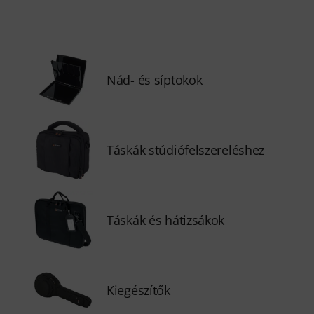
Nád- és síptokok
Táskák stúdiófelszereléshez
Táskák és hátizsákok
Kiegészítők