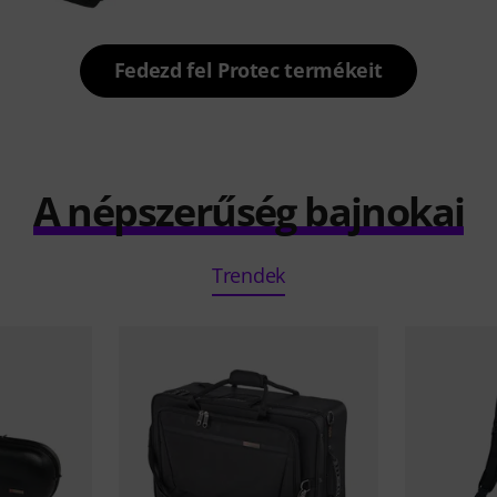
Fedezd fel Protec termékeit
A népszerűség bajnokai
Trendek