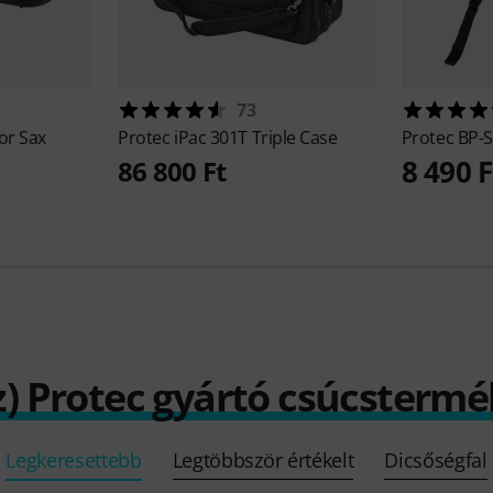
73
or Sax
Protec
iPac 301T Triple Case
Protec
BP-S
8 490 F
86 800 Ft
z) Protec gyártó csúcstermé
Legkeresettebb
Legtöbbször értékelt
Dicsőségfal