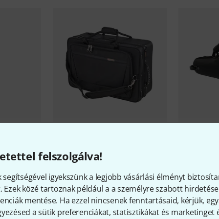
73
Protec
iPac 301T Triple Case
Protec
BM30
etettel felszolgálva!
Zip BK
86 800 Ft
62 200 
k segítségével igyekszünk a legjobb vásárlási élményt biztosíta
. Ezek közé tartoznak például a a személyre szabott hirdetések
enciák mentése. Ha ezzel nincsenek fenntartásaid, kérjük, e
yezésed a sütik preferenciákat, statisztikákat és marketinget