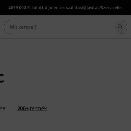
79 000 Ft fölött díjmentes szállítás
Javítás/Szervizelés
Kere
c
ése
200+
termék