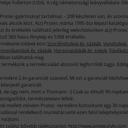
helye Fullerton (USA). A cég németországi leányvállalata: 
rotec-gyártmányt tartalmaz – 208 készleten van, és azonnal 
Deals akciók közt. A(z) Protec márka 1995 óta képezi katalógu
t és értékelés található jelenleg weboldalunkon a(z) Protec
öző 360 fokos fénykép és 5388 értékelés.
ermékeink többek közt
Szordínótokok és -táskák
,
Vonótokok
rmonikatokok és -táskák
,
Harsonatáskák és -tokok
,
Fúvókat
nkban találhatók meg.
k
termékünk a termékcsalád abszolút legforróbb tagja. Eddi
rmékre 2 év garanciát szavatol. Mi ezt a garanciát kibővítv
kiterjedő garanciát.
ud, de úgy nem, mint a Thomann :-) Csak az elmúlt 90 napba
onigazítást, természetesen lefelé.
k mellett minden Protec -termékre biztosítunk egy 30 napo
ktudással rendelkező munkatársaink ezen felül telephelyünk
 nyújtani.
itt találsz bővebb tájékoztatást:
http://www.protecstyle.com