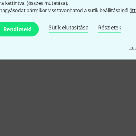
 kattintva. (
összes mutatása
).
hagyásodat bármikor visszavonhatod a sütik beállításainál (
itt
Protec akciói
Sütik elutasítása
Részletek
Rendicsek!
Alkalmi vételek
Aktuális akcióink
Im