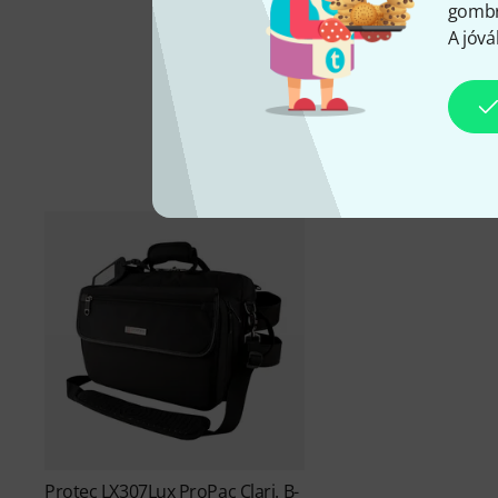
gombra
A jóvá
Protec
LX307Lux ProPac Clari. B-