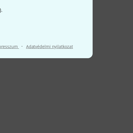
).
·
presszum
Adatvédelmi nyilatkozat