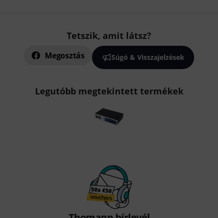
Tetszik, amit látsz?
Megosztás
Súgó & Visszajelzések
Legutóbb megtekintett termékek
Thomann hírlevél