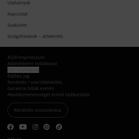
Utalványok
Kapcsolat
Szaküzlet
Szolgáltatások -- áttekintés
ÁSZF
/
Impresszum
Adatvédelmi nyilatkozat
Süti beállítások
Elállási jog
Rendelés / szerződéskötés
Garancia hibák esetén
Akadálymentességet érintő tájékoztatás
Rendelés visszavonása