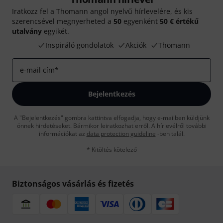
Iratkozz fel a Thomann angol nyelvű hírlevelére, és kis
szerencsével megnyerheted a
50
egyenként
50 € értékű
utalvány
egyikét.
Inspiráló gondolatok
Akciók
Thomann
e-mail cím
*
Bejelentkezés
A "Bejelentkezés" gombra kattintva elfogadja, hogy e-mailben küldjünk
önnek hirdetéseket. Bármikor leiratkozhat erről. A hírlevélről további
információkat az
data protection guideline
-ben talál.
* Kitöltés kötelező
Biztonságos vásárlás és fizetés