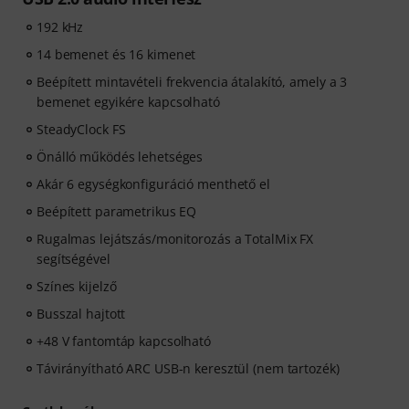
192 kHz
14 bemenet és 16 kimenet
Beépített mintavételi frekvencia átalakító, amely a 3
bemenet egyikére kapcsolható
SteadyClock FS
Önálló működés lehetséges
Akár 6 egységkonfiguráció menthető el
Beépített parametrikus EQ
Rugalmas lejátszás/monitorozás a TotalMix FX
segítségével
Színes kijelző
Busszal hajtott
+48 V fantomtáp kapcsolható
Távirányítható ARC USB-n keresztül (nem tartozék)