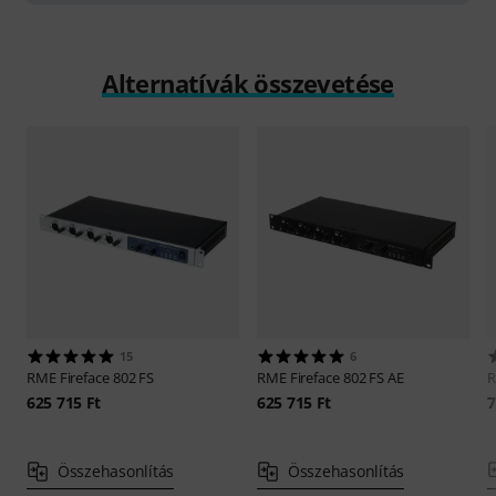
Alternatívák összevetése
15
6
RME
Fireface 802 FS
RME
Fireface 802 FS AE
625 715 Ft
625 715 Ft
7
Összehasonlítás
Összehasonlítás