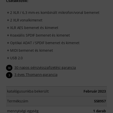
Csatlakozók:
2 XLR / 6,3 mm-es kombinált mikrofon/vonal bemenet
2 XLR vonalkimenet
XLR AES bemenet és kimenet
Koaxiális SPDIF bemenet és kimenet
Optikai ADAT / SPDIF bemenet és kimenet
MIDI bemenet és kimenet
USB 2.0
30 napos pénzvisszafizetési garancia
30
3 éves Thomann-garancia
3
katalógusunkba bekerült:
Február 2023
Termékszám
558957
mennyiségi egység
1 darab