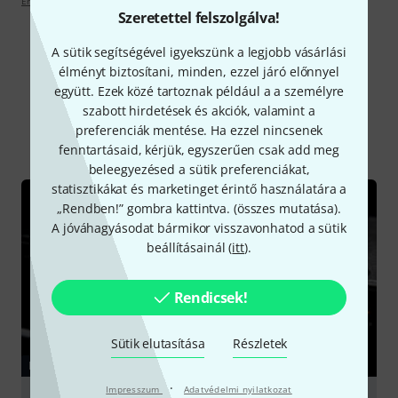
Értékelési irányelvek
Szeretettel felszolgálva!
A sütik segítségével igyekszünk a legjobb vásárlási
élményt biztosítani, minden, ezzel járó előnnyel
Tudtad?
együtt. Ezek közé tartoznak például a a személyre
szabott hirdetések és akciók, valamint a
preferenciák mentése. Ha ezzel nincsenek
Mind
Kalauz
fenntartásaid, kérjük, egyszerűen csak add meg
beleegyezésed a sütik preferenciákat,
statisztikákat és marketinget érintő használatára a
„Rendben!” gombra kattintva. (
összes mutatása
).
A jóváhagyásodat bármikor visszavonhatod a sütik
beállításainál (
itt
).
Rendicsek!
Sütik elutasítása
Részletek
KALAUZ
·
Impresszum
Adatvédelmi nyilatkozat