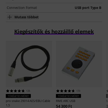
Connection Format
USB port Type B
Mutass többet
Kiegészítők és hozzáillő elemek
125
173
TÖKÉLETES MÉRET
TÖKÉLETES MÉRET
pro snake
29014 AES/EBU Cable
RME
ARC USB
1,5
54 300 Ft