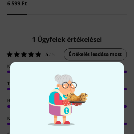
6 599 Ft
1
Ügyfelek értékelései
Értékelés leadása most
5
/ 5
KEZELÉS
TULAJDONSAGOK
HANGZÁS
KIVITELEZÉS