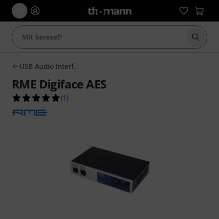
Keresés
USB Audio Interf.
RME Digiface AES
5.0/5 csillag, összesen 1 értékelés alapján
(
1
)