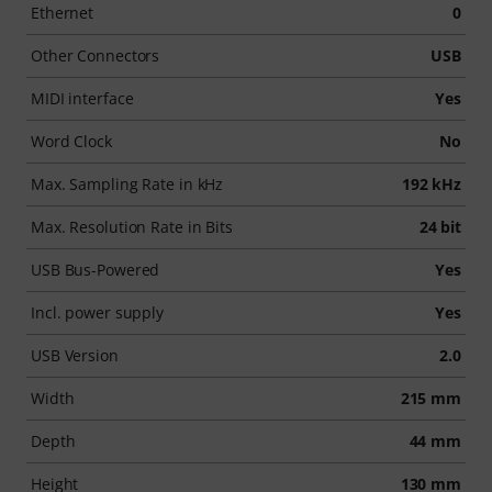
Ethernet
0
Other Connectors
USB
MIDI interface
Yes
Word Clock
No
Max. Sampling Rate in kHz
192 kHz
Max. Resolution Rate in Bits
24 bit
USB Bus-Powered
Yes
Incl. power supply
Yes
USB Version
2.0
Width
215 mm
Depth
44 mm
Height
130 mm