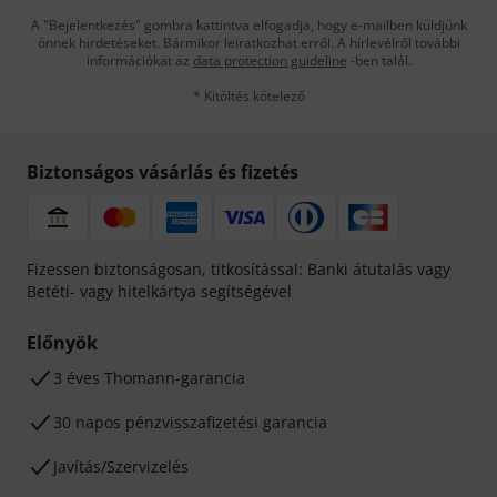
A "Bejelentkezés" gombra kattintva elfogadja, hogy e-mailben küldjünk
önnek hirdetéseket. Bármikor leiratkozhat erről. A hírlevélről további
információkat az
data protection guideline
-ben talál.
* Kitöltés kötelező
Biztonságos vásárlás és fizetés
Fizessen biztonságosan, titkosítással: Banki átutalás vagy
Betéti- vagy hitelkártya segítségével
Előnyök
3 éves Thomann-garancia
30 napos pénzvisszafizetési garancia
Javítás/Szervizelés