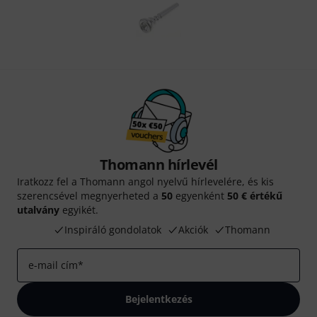
Thomann hírlevél
Iratkozz fel a Thomann angol nyelvű hírlevelére, és kis
szerencsével megnyerheted a
50
egyenként
50 € értékű
utalvány
egyikét.
Inspiráló gondolatok
Akciók
Thomann
e-mail cím
*
Bejelentkezés