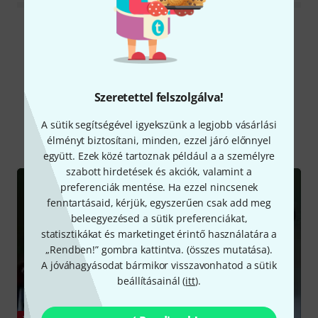
Összes értékelés olvasása
Tudtad?
Szeretettel felszolgálva!
A sütik segítségével igyekszünk a legjobb vásárlási
Mind
Videók
Kalauz
Letöltések
élményt biztosítani, minden, ezzel járó előnnyel
együtt. Ezek közé tartoznak például a a személyre
szabott hirdetések és akciók, valamint a
preferenciák mentése. Ha ezzel nincsenek
fenntartásaid, kérjük, egyszerűen csak add meg
beleegyezésed a sütik preferenciákat,
statisztikákat és marketinget érintő használatára a
„Rendben!” gombra kattintva. (
összes mutatása
).
A jóváhagyásodat bármikor visszavonhatod a sütik
beállításainál (
itt
).