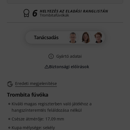
6
HELYEZÉS AZ ELADÁSI RANGLISTÁN
Trombitafúvókák
Tanácsadás
Gyártó adatai
Biztonsági előírások
Eredeti megjelenítése
Trombita fúvóka
Kiváló magas regiszterben való játékhoz a
hangszínteremtés feláldozása nélkül
Csésze átmérője: 17,09 mm
Kupa mélysége: sekély