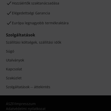
Hozzáértők szaktanácsadása
Elégedettségi Garancia
Európa legnagyobb termékraktára
Szolgáltatások
Szállítási költségek, szállítási idők
Súgó
Utalványok
Kapcsolat
Szaküzlet
Szolgáltatások -- áttekintés
ÁSZF
/
Impresszum
Adatvédelmi nyilatkozat