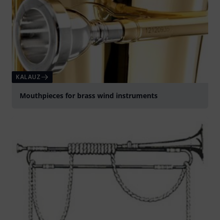
KALAUZ
Mouthpieces for brass wind instruments