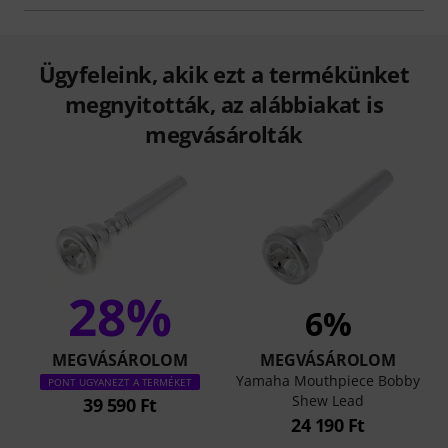
Ügyfeleink, akik ezt a termékünket
megnyitották, az alábbiakat is
megvásárolták
28%
6%
MEGVÁSÁROLOM
MEGVÁSÁROLOM
Yamaha Mouthpiece Bobby
PONT UGYANEZT A TERMÉKET
Shew Lead
39 590 Ft
24 190 Ft