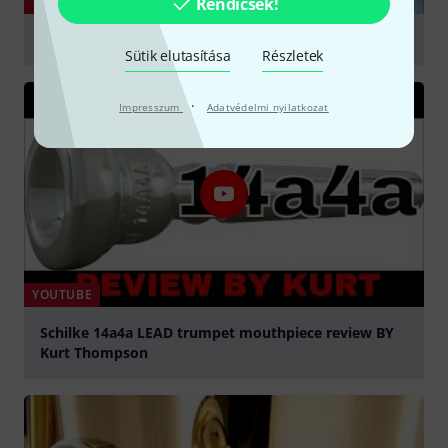
YOUTUBE
Rendicsek!
Bach 3C vs Schilke 14A4a
Sütik elutasítása
Részletek
lejátszás
·
Impresszum
Adatvédelmi nyilatkozat
YOUTUBE
Schilke 14a4a LEAD trumpet mouthpiece review BY
Kurt Thompson
lejátszás