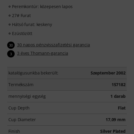
Peremkontúr: közepesen lapos
27# Furat
Hátsó furat: keskeny
Ezüstözött
30 napos pénzvisszafizetési garancia
30
3 éves Thomann-garancia
3
katalógusunkba bekerült:
Szeptember 2002
Termékszám
157182
mennyiségi egység
1 darab
Cup Depth
Flat
Cup Diameter
17,09 mm
Finish
Silver Plated