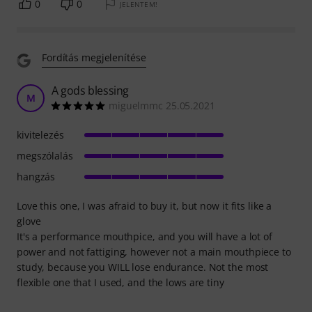
0
0
JELENTEM!
Fordítás megjelenítése
A gods blessing
M
miguelmmc 25.05.2021
kivitelezés
megszólalás
hangzás
Love this one, I was afraid to buy it, but now it fits like a
glove
It's a performance mouthpice, and you will have a lot of
power and not fattiging, however not a main mouthpiece to
study, because you WILL lose endurance. Not the most
flexible one that I used, and the lows are tiny