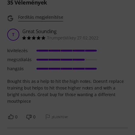
35
Vélemények
Fordítás megjelenítése
Great Sounding
T
TrumpetMikey 27.02.2022
kivitelezés
megszólalás
hangzás
Bought this as a help to hit the high notes. Doesn’t replace
training but helps to hit those higher notes and with a
bright sounds. Great buy for those wanting a different
mouthpiece
0
0
JELENTEM!