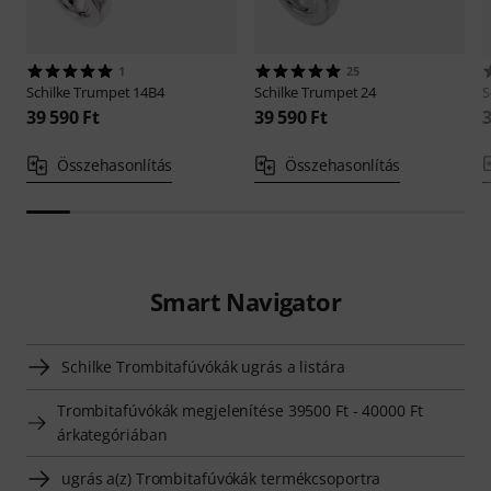
1
25
Schilke
Trumpet 14B4
Schilke
Trumpet 24
S
39 590 Ft
39 590 Ft
3
Összehasonlítás
Összehasonlítás
Smart Navigator
Schilke Trombitafúvókák ugrás a listára
Trombitafúvókák megjelenítése 39500 Ft - 40000 Ft
árkategóriában
ugrás a(z) Trombitafúvókák termékcsoportra