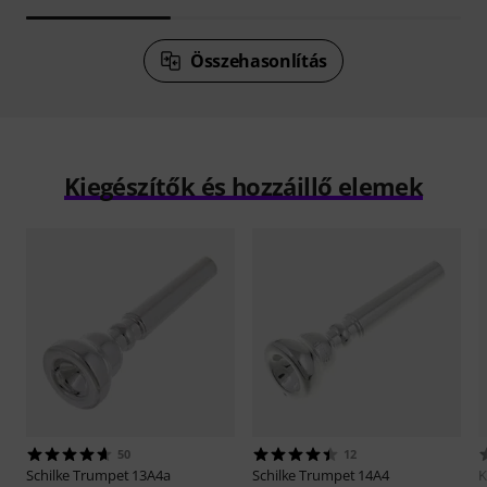
Összehasonlítás
Kiegészítők és hozzáillő elemek
50
12
Schilke
Trumpet 13A4a
Schilke
Trumpet 14A4