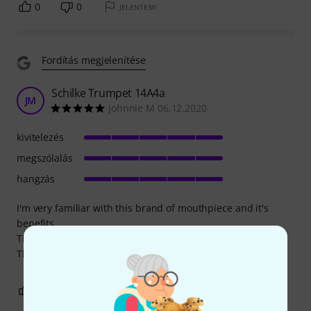
0
0
JELENTEM!
Fordítás megjelenítése
Schilke Trumpet 14A4a
JM
Johnnie M 06.12.2020
kivitelezés
megszólalás
hangzás
I'm very familiar with this brand of mouthpiece and it's
benefits.
The price is very competitive and the service, from
Thomann is excellent.
0
0
JELENTEM!