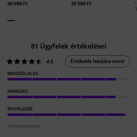
L
40 990 Ft
39 590 Ft
81
Ügyfelek értékelései
Értékelés leadása most
4.5
/ 5
MEGSZÓLALÁS
HANGZÁS
KIVITELEZÉS
Értékelési irányelvek