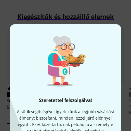
Kiegészítők és hozzáillő elemek
18
2
TÖKÉLETES MÉRET
TÖKÉLETES MÉRET
Szeretettel felszolgálva!
Sennheiser
SK-XSW-B-Band
Sennheiser
SKM 835-XSW-B-
S
Band
B
55 000 Ft
A sütik segítségével igyekszünk a legjobb vásárlási
83 800 Ft
6
élményt biztosítani, minden, ezzel járó előnnyel
együtt. Ezek közé tartoznak például a a személyre
szabott hirdetések és akciók, valamint a