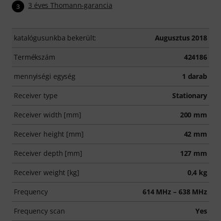
3 éves Thomann-garancia
3
katalógusunkba bekerült:
Augusztus 2018
Termékszám
424186
mennyiségi egység
1 darab
Receiver type
Stationary
Receiver width [mm]
200 mm
Receiver height [mm]
42 mm
Receiver depth [mm]
127 mm
Receiver weight [kg]
0,4 kg
Frequency
614 MHz – 638 MHz
Frequency scan
Yes