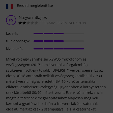
Eredeti megjelenítése
Nagyon átlagos
PS
PROANIM SEVEN 24.02.2019
kezelés
tulajdonsagok
kivitelezés
Mivel volt egy Sennheiser XSW35 mikrofonom és
vevőegységem (2017-ben kivonták a forgalomból),
szükségem volt egy további DIVERSITY vevőegységre. Ez az
olcsó, külső antennák nélküli vevőegység körülbelül 20/30
métert veszít, míg az eredeti, EM 10 külső antennákkal
ellátott Sennheiser vevőegység ugyanebben a környezetben
csak körülbelül 80/90 métert veszít. Ezenkívül a frekvencia
megfeleltetésének megállapításához alaposan meg kell
keresni a gyártó weboldalán a frekvenciák és csatornák
oldalát, mert az csak 2 számjeggyel jelzi a csatornákat,