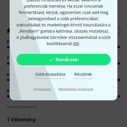
preferenciák mentése. Ha ezzel nincsenek
fenntartásaid, kérjük, egyszerűen csak add meg
2
Ügyfelek értékelései
beleegyezésed a sütik preferenciákat,
statisztikákat és marketinget érintő használatára a
Értékelés leadása most
3.5
/ 5
„Rendben!” gombra kattintva. (
összes mutatása
).
A jóváhagyásodat bármikor visszavonhatod a sütik
KEZELÉS
beállításainál (
itt
).
TULAJDONSAGOK
Rendicsek!
Sütik elutasítása
Részletek
HANGZÁS
·
Impresszum
Adatvédelmi nyilatkozat
KIVITELEZÉS
Értékelési irányelvek
1
Vélemény