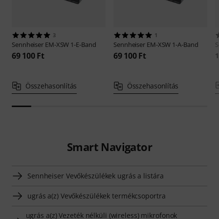
3
1
Sennheiser
EM-XSW 1-E-Band
Sennheiser
EM-XSW 1-A-Band
S
69 100 Ft
69 100 Ft
1
Összehasonlítás
Összehasonlítás
Smart Navigator
Sennheiser Vevőkészülékek ugrás a listára
ugrás a(z) Vevőkészülékek termékcsoportra
ugrás a(z) Vezeték nélküli (wireless) mikrofonok