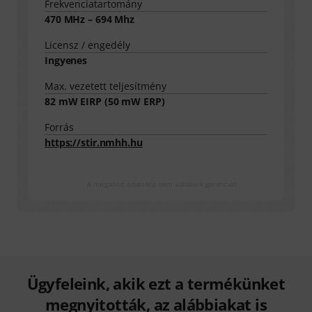
Frekvenciatartomány
470 MHz – 694 Mhz
Licensz / engedély
Ingyenes
Max. vezetett teljesítmény
82
mW EIRP (
50
mW ERP)
Forrás
https://stir.nmhh.hu
A megadott adatokra nem vállalunk garanciát!
Ügyfeleink, akik ezt a termékünket
megnyitották, az alábbiakat is