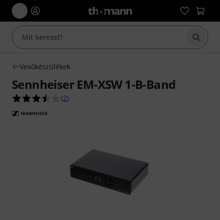
Keresés
Vevőkészülékek
Sennheiser EM-XSW 1-B-Band
3.5/5 csillag, összesen 2 értékelés alapján
(
2
)