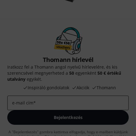
Thomann hírlevél
Iratkozz fel a Thomann angol nyelvű hírlevelére, és kis
szerencsével megnyerheted a
50
egyenként
50 € értékű
utalvány
egyikét.
Inspiráló gondolatok
Akciók
Thomann
e-mail cím
*
Bejelentkezés
A "Bejelentkezés" gombra kattintva elfogadja, hogy e-mailben küldjünk