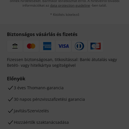
önnek hirdetéseket. Bármikor leiratkozhat erről. A hírlevélről további
információkat az
data protection guideline
-ben talál.
* Kitöltés kötelező
Biztonságos vásárlás és fizetés
Fizessen biztonságosan, titkosítással: Banki átutalás vagy
Betéti- vagy hitelkártya segítségével
Előnyök
3 éves Thomann-garancia
30 napos pénzvisszafizetési garancia
Javítás/Szervizelés
Hozzáértők szaktanácsadása