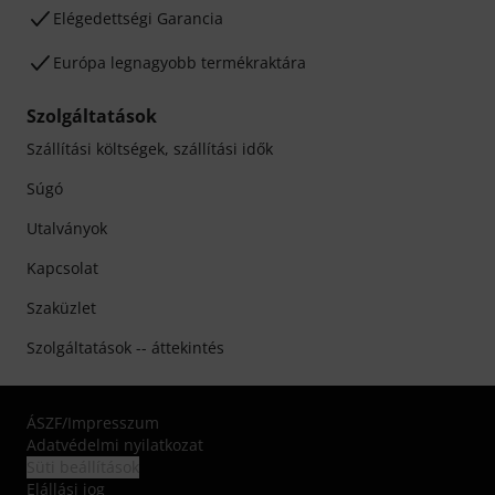
Elégedettségi Garancia
Európa legnagyobb termékraktára
Szolgáltatások
Szállítási költségek, szállítási idők
Súgó
Utalványok
Kapcsolat
Szaküzlet
Szolgáltatások -- áttekintés
ÁSZF
/
Impresszum
Adatvédelmi nyilatkozat
Süti beállítások
Elállási jog