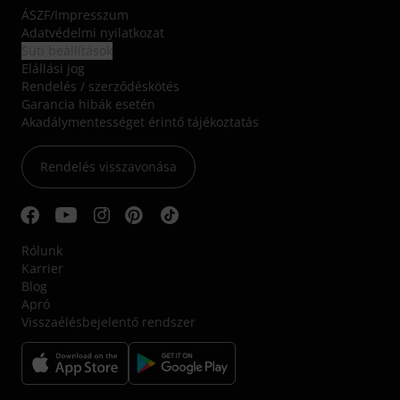
ÁSZF
/
Impresszum
Adatvédelmi nyilatkozat
Süti beállítások
Elállási jog
Rendelés / szerződéskötés
Garancia hibák esetén
Akadálymentességet érintő tájékoztatás
Rendelés visszavonása
Rólunk
Karrier
Blog
Apró
Visszaélésbejelentő rendszer