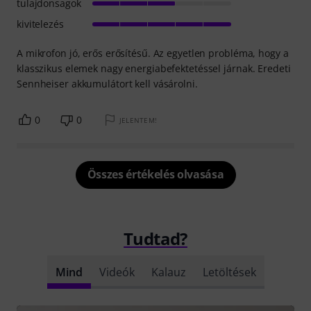
tulajdonsagok
kivitelezés
A mikrofon jó, erős erősítésű. Az egyetlen probléma, hogy a
klasszikus elemek nagy energiabefektetéssel járnak. Eredeti
Sennheiser akkumulátort kell vásárolni.
0
0
JELENTEM!
Összes értékelés olvasása
Tudtad?
Mind
Videók
Kalauz
Letöltések