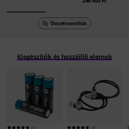
246 900 Ft
Összehasonlítás
Kiegészítők és hozzáillő elemek
317
191