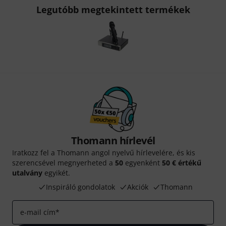
Legutóbb megtekintett termékek
Thomann hírlevél
Iratkozz fel a Thomann angol nyelvű hírlevelére, és kis
szerencsével megnyerheted a
50
egyenként
50 € értékű
utalvány
egyikét.
Inspiráló gondolatok
Akciók
Thomann
e-mail cím
*