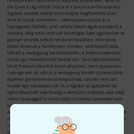
rendszeresen használom a legújabb eszközeiket. Most az
EW-D-vel a cég először hozza el a piacra a professzionális
digitális vezeték nélküli technológiát megfizethető áron.
Amit itt tartok, hihetetlen – véleményem szerint ez a
legnagyobb fejlődés, amit valaha láttam egyik sorozatról a
másikra. Még soha nem volt lehetséges ilyen egyszerűen és
gyorsan vezeték nélküli rendszert beállítani: Nincsenek
többé almenük a hardverben; minden, amit beállíthatok,
látható a vevőegység kezelőfelületén. A frekvenciakeresés
szinte egy másodpercnél tovább tart. Nem kell különböző
tárolt frekvenciabankok közül választani, mert egyszerűen
csak egy van. Az adó és a vevőegység közötti szinkronizálás
egyetlen gombnyomással megbízható, szintén nem tart
tovább egy másodpercnél, és a legjobb az egészben: Az
egész Bluetooth Low Energy-n keresztül működik, akár több
méter távolságból is (nincs több infravörös szemekkel való
babrálás). A Sennheisernek valahogy sikerült az adó
érzékenységi beállítását a vevőegységre áthelyeznie. Ha a jel
megszakad, a vevőegységben vagy az alkalmazásban tudom
utána állítani. A specifikációk szerint a teljes 134 dB-es
teljesítmény a levegőn keresztül jut el a vevőegységhez. Az