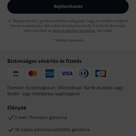
Bejelentkezés
A "Bejelentkezés" gombra kattintva elfogadja, hogy e-mailben küldjünk
önnek hirdetéseket. Bármikor leiratkozhat erről. A hírlevélről további
információkat az
data protection guideline
-ben talál.
* Kitöltés kötelező
Biztonságos vásárlás és fizetés
Fizessen biztonságosan, titkosítással: Banki átutalás vagy
Betéti- vagy hitelkártya segítségével
Előnyök
3 éves Thomann-garancia
30 napos pénzvisszafizetési garancia