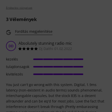
Értékelési irányelvek
3
Vélemények
Fordítás megjelenítése
Absolutely stunning radio mic
DD
Dj Daíthi 01.02.2022
kezelés
tulajdonsagok
kivitelezés
You just can't go wrong with this system. Digital, 1.9ms
latency (non-existent in audio terms) sounds phenomenal,
interchangable capsules, but the stock 835 is a decent
allrounder and can be eq'd for most jobs. Love the fact that
interference doesn't break through (Pretty embarassing