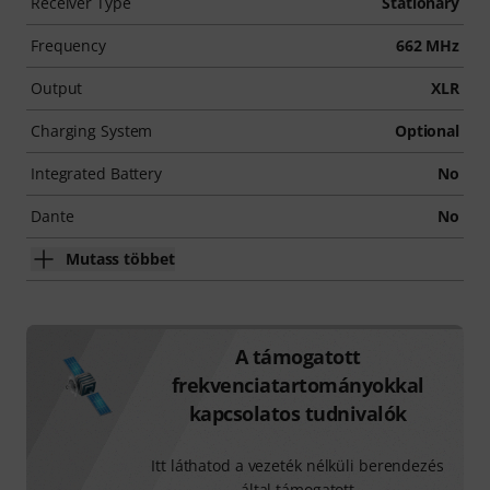
Receiver Type
Stationary
Frequency
662 MHz
Output
XLR
Charging System
Optional
Integrated Battery
No
Dante
No
Mutass többet
A támogatott
frekvenciatartományokkal
kapcsolatos tudnivalók
Itt láthatod a vezeték nélküli berendezés
által támogatott