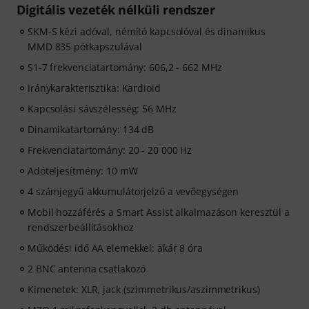
Digitális vezeték nélküli rendszer
SKM-S kézi adóval, némító kapcsolóval és dinamikus
MMD 835 pótkapszulával
S1-7 frekvenciatartomány: 606,2 - 662 MHz
Iránykarakterisztika: Kardioid
Kapcsolási sávszélesség: 56 MHz
Dinamikatartomány: 134 dB
Frekvenciatartomány: 20 - 20 000 Hz
Adóteljesítmény: 10 mW
4 számjegyű akkumulátorjelző a vevőegységen
Mobil hozzáférés a Smart Assist alkalmazáson keresztül a
rendszerbeállításokhoz
Működési idő AA elemekkel: akár 8 óra
2 BNC antenna csatlakozó
Kimenetek: XLR, jack (szimmetrikus/aszimmetrikus)