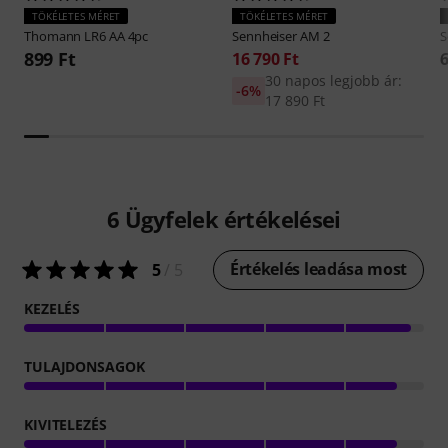
TÖKÉLETES MÉRET
TÖKÉLETES MÉRET
Thomann
LR6 AA 4pc
Sennheiser
AM 2
S
899 Ft
16 790 Ft
6
30 napos legjobb ár:
-6%
17 890 Ft
6
Ügyfelek értékelései
Értékelés leadása most
5
/ 5
KEZELÉS
TULAJDONSAGOK
KIVITELEZÉS