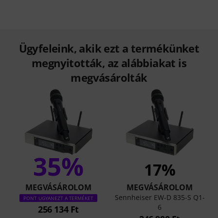
Ügyfeleink, akik ezt a termékünket
megnyitották, az alábbiakat is
megvásárolták
35%
17%
MEGVÁSÁROLOM
MEGVÁSÁROLOM
Sennheiser EW-D 835-S Q1-
PONT UGYANEZT A TERMÉKET
6
256 134 Ft