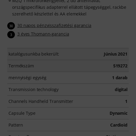
MZQ 1 mikrofonkengyellel, 2 db antennával,
országspecifikus adapterrel ellátott tápegységgel, rackbe
szerelhető készlettel és AA elemekkel
30 napos pénzvisszafizetési garancia
30
3 éves Thomann-garancia
3
katalógusunkba bekerült:
Június 2021
Termékszám
519272
mennyiségi egység
1 darab
Transmission technology
digital
Channels Handheld Transmitter
1
Capsule Type
Dynamic
Pattern
Cardioid