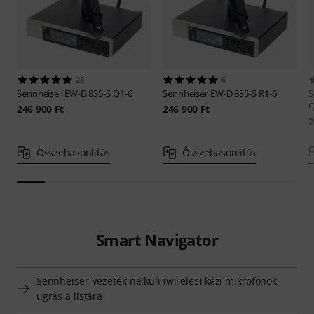
28
6
Sennheiser
EW-D 835-S Q1-6
Sennheiser
EW-D 835-S R1-6
S
Q
246 900 Ft
246 900 Ft
2
Összehasonlítás
Összehasonlítás
Smart Navigator
Sennheiser Vezeték nélküli (wireles) kézi mikrofonok
ugrás a listára