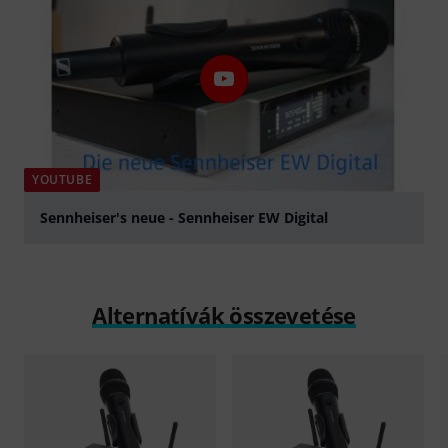
YOUTUBE
Sennheiser's neue - Sennheiser EW Digital
lejátszás
Alternatívák összevetése