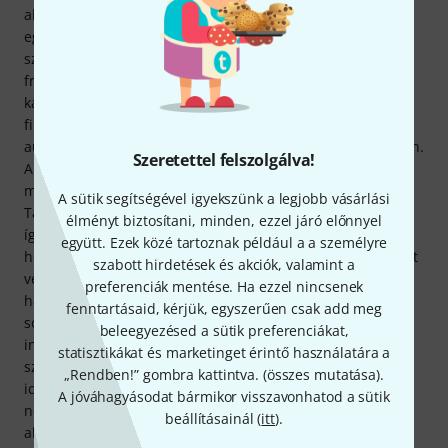
alkalmazásról jut eszembe: akár 16 rendszert is tudok
egyszerre vezérelni. Látom az akkumulátor töltöttségi
szintjét, a hozzárendelt nevet, a használatban lévő
frekvenciát, és többek között kikapcsolhatom a némítás
kapcsolót (ami szintén a vevőegységről elvégezhető), vagy
firmware frissítést végezhetek. Fontos funkció az
automatikus szkennelés az összes megjelenített rendszeren.
Szeretettel felszolgálva!
A Sennheiser nagyszámú vezeték nélküli rendszer egyidejű
működtetésére képes frekvenciaszámítás nélkül.
A sütik segítségével igyekszünk a legjobb vásárlási
Tapasztalataim szerint a Sennheiser mindig betartja az
élményt biztosítani, minden, ezzel járó előnnyel
ígéreteit ezen a téren. Mindazonáltal kíváncsi vagyok,
együtt. Ezek közé tartoznak például a a személyre
hogyan szándékozik ezt a gyakorlatban megvalósítani, ezért
szabott hirdetések és akciók, valamint a
végeztem egy kis kutatást. Nyilvánvalóan hasonló szűrőket
preferenciák mentése. Ha ezzel nincsenek
használnak, mint amilyeneket már a drágább 6000/9000-es
fenntartásaid, kérjük, egyszerűen csak add meg
sorozatban is használnak. Ez megakadályozza az
beleegyezésed a sütik preferenciákat,
interferenciafrekvenciák keletkezését, lehetővé téve
statisztikákat és marketinget érintő használatára a
számomra, hogy az adóegységeket tökéletesen egyenletes
„Rendben!” gombra kattintva. (
összes mutatása
).
időközönként (amit a szakértők egyenlő távolságú rácsnak
A jóváhagyásodat bármikor visszavonhatod a sütik
neveznek) működtessem. Végül szeretném megemlíteni az
beállításainál (
itt
).
alacsony, 1,9 ms-os késleltetést, amelyet a gyártó specifikál