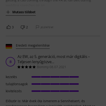
getting a cab coming through the PA at full belt during
wedding speeches on an
Mutass többet
3
2
JELENTEM!
Eredeti megjelenítése
Az EW, az 5. generáció, most már digitális –
Teljesen lenyűgözve…
B
Bommy 08.07.2021
kezelés
tulajdonsagok
kivitelezés
Először is: Már évek óta ismerem a Sennheisert, és