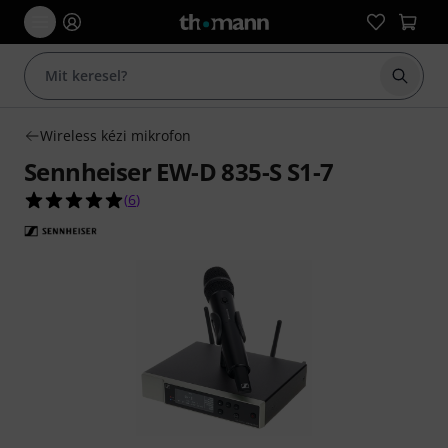
Keresés
Wireless kézi mikrofon
Sennheiser EW-D 835-S S1-7
5.0/5 csillag, összesen 6 értékelés alapján
(
6
)