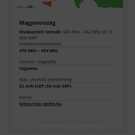
Magyarország
Kiválasztott termék:
606 Mhz - 662 Mhz @ 10
mW EIRP
Frekvenciatartomány
470 MHz – 694 Mhz
Licensz / engedély
Ingyenes
Max. vezetett teljesítmény
82
mW EIRP (
50
mW ERP)
Forrás
https://stir.nmhh.hu
A megadott adatokra nem vállalunk garanciát!