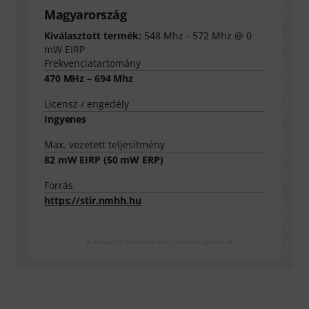
Magyarország
Kiválasztott termék:
548 Mhz - 572 Mhz @ 0
mW EIRP
Frekvenciatartomány
470 MHz – 694 Mhz
Licensz / engedély
Ingyenes
Max. vezetett teljesítmény
82
mW EIRP (
50
mW ERP)
Forrás
https://stir.nmhh.hu
A megadott adatokra nem vállalunk garanciát!