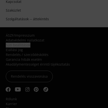
Kapcsolat
Szaküzlet
Szolgáltatások -- áttekintés
ÁSZF
/
Impresszum
Adatvédelmi nyilatkozat
Süti beállítások
Elállási jog
Rendelés / szerződéskötés
Garancia hibák esetén
Akadálymentességet érintő tájékoztatás
Rendelés visszavonása
Rólunk
Karrier