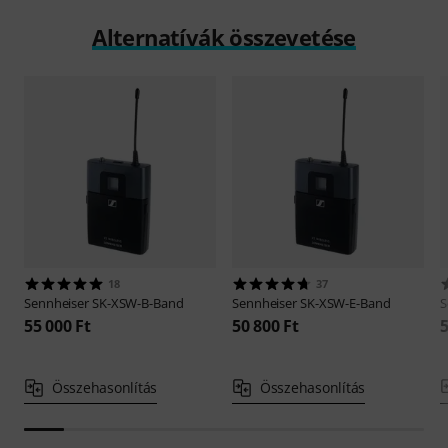
Alternatívák összevetése
18
37
Sennheiser
SK-XSW-B-Band
Sennheiser
SK-XSW-E-Band
S
55 000 Ft
50 800 Ft
5
Összehasonlítás
Összehasonlítás