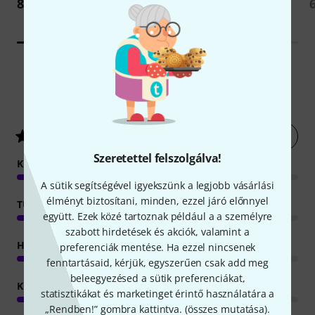
899 Ft
10 590 Ft
17
Ügyfelek értékelései
Értékelés leadása most
4.5
/ 5
Szeretettel felszolgálva!
KEZELÉS
A sütik segítségével igyekszünk a legjobb vásárlási
élményt biztosítani, minden, ezzel járó előnnyel
TULAJDONSAGOK
együtt. Ezek közé tartoznak például a a személyre
szabott hirdetések és akciók, valamint a
HANGZÁS
preferenciák mentése. Ha ezzel nincsenek
fenntartásaid, kérjük, egyszerűen csak add meg
beleegyezésed a sütik preferenciákat,
KIVITELEZÉS
statisztikákat és marketinget érintő használatára a
„Rendben!” gombra kattintva. (
összes mutatása
).