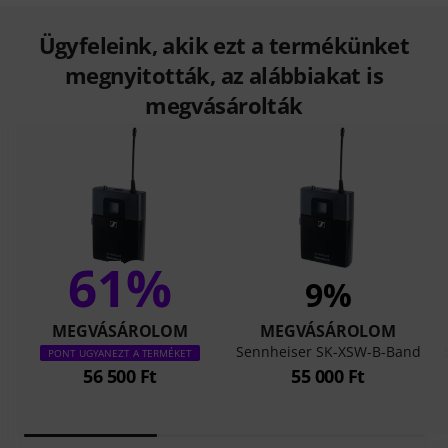
Ügyfeleink, akik ezt a termékünket
megnyitották, az alábbiakat is
megvásárolták
61%
9%
MEGVÁSÁROLOM
MEGVÁSÁROLOM
Sennheiser SK-XSW-B-Band
PONT UGYANEZT A TERMÉKET
56 500 Ft
55 000 Ft