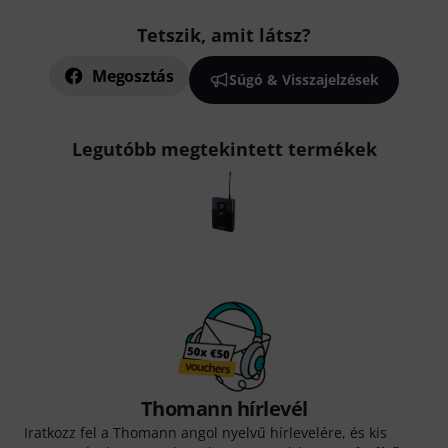
Tetszik, amit látsz?
Megosztás
Súgó & Visszajelzések
Legutóbb megtekintett termékek
Thomann hírlevél
Iratkozz fel a Thomann angol nyelvű hírlevelére, és kis