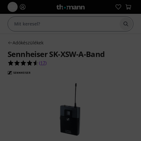
Keresés
Adókészülékek
Sennheiser SK-XSW-A-Band
4.5/5 csillag, összesen 17 értékelés alapján
(
17
)