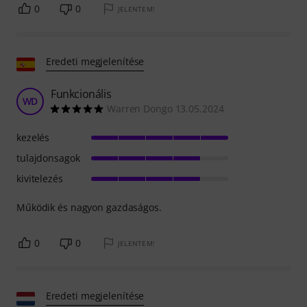
0
0
JELENTEM!
Eredeti megjelenítése
Funkcionális
WD
Warren Dongo 13.05.2024
kezelés
tulajdonsagok
kivitelezés
Működik és nagyon gazdaságos.
0
0
JELENTEM!
Eredeti megjelenítése