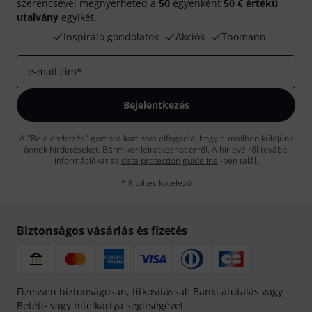
szerencsével megnyerheted a
50
egyenként
50 € értékű
utalvány
egyikét.
Inspiráló gondolatok
Akciók
Thomann
e-mail cím
*
Bejelentkezés
A "Bejelentkezés" gombra kattintva elfogadja, hogy e-mailben küldjünk
önnek hirdetéseket. Bármikor leiratkozhat erről. A hírlevélről további
információkat az
data protection guideline
-ben talál.
* Kitöltés kötelező
Biztonságos vásárlás és fizetés
Fizessen biztonságosan, titkosítással: Banki átutalás vagy
Betéti- vagy hitelkártya segítségével