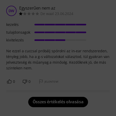
Egyszerűen nem az
DW
De waal 23.06.2024
kezelés
tulajdonsagok
kivitelezés
Ne ezzel a cuccsal próbálj spórolni az in-ear rendszereden,
tényleg jobb, ha a g-s változatokat választod, túl gyakran van
jelveszteség és műanyag a minőség. Kezdőknek jó, de más
szinteken nem.
0
0
JELENTEM!
Összes értékelés olvasása