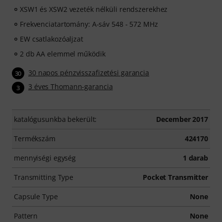
XSW1 és XSW2 vezeték nélküli rendszerekhez
Frekvenciatartomány: A-sáv 548 - 572 MHz
EW csatlakozóaljzat
2 db AA elemmel működik
30 napos pénzvisszafizetési garancia
30
3 éves Thomann-garancia
3
katalógusunkba bekerült:
December 2017
Termékszám
424170
mennyiségi egység
1 darab
Transmitting Type
Pocket Transmitter
Capsule Type
None
Pattern
None