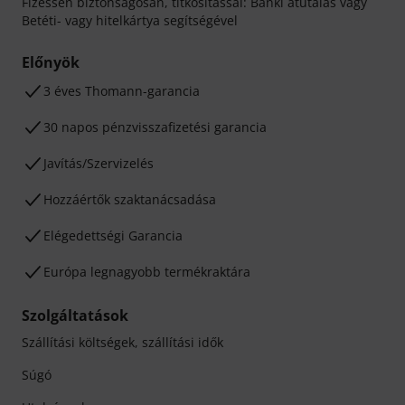
Fizessen biztonságosan, titkosítással: Banki átutalás vagy
Betéti- vagy hitelkártya segítségével
Előnyök
3 éves Thomann-garancia
30 napos pénzvisszafizetési garancia
Javítás/Szervizelés
Hozzáértők szaktanácsadása
Elégedettségi Garancia
Európa legnagyobb termékraktára
Szolgáltatások
Szállítási költségek, szállítási idők
Súgó