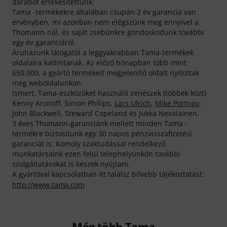
darabot értékesítettünk.
Tama -termékekre általában csupán 2 év garancia van
érvényben, mi azonban nem elégszünk meg ennyivel a
Thomann-nál, és saját zsebünkre gondoskodunk további
egy év garanciáról.
Áruházunk látogatói a leggyakrabban Tama-termékek
oldalaira kattintanak. Az előző hónapban több mint
650.000, a gyártó termékeit megjelenítő oldalt nyitottak
meg weboldalunkon.
Ismert, Tama-eszközöket használó zenészek (többek közt)
Kenny Aronoff, Simon Philips,
Lars Ulrich
,
Mike Portnoy
,
John Blackwell, Steward Copeland és Jukka Nevalainen.
3 éves Thomann-garanciánk mellett minden Tama -
termékre biztosítunk egy 30 napos pénzvisszafizetési
garanciát is. Komoly szaktudással rendelkező
munkatársaink ezen felül telephelyünkön további
szolgáltatásokat is készek nyújtani.
A gyártóval kapcsolatban itt találsz bővebb tájékoztatást:
http://www.tama.com
Még több Tama