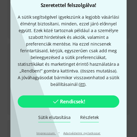
Szeretettel felszolgálva!
A sütik segítségével igyekszünk a legjobb vásárlási
élményt biztosítani, minden, ezzel járó előnnyel
Tesztbeszámoló
együtt. Ezek közé tartoznak például a a személyre
Iron Cobra HP200P Single Pedal
szabott hirdetések és akciók, valamint a
preferenciák mentése. Ha ezzel nincsenek
fenntartásaid, kérjük, egyszerűen csak add meg
beleegyezésed a sütik preferenciákat,
statisztikákat és marketinget érintő használatára a
„Rendben!” gombra kattintva. (
összes mutatása
).
A jóváhagyásodat bármikor visszavonhatod a sütik
beállításainál (
itt
).
Rendicsek!
Tesztbeszámoló
LBR1465 Sound Lab Snare
Sütik elutasítása
Részletek
·
Impresszum
Adatvédelmi nyilatkozat