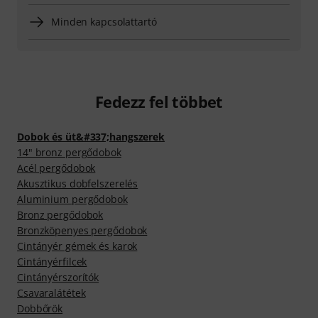
Minden kapcsolattartó
Fedezz fel többet
Dobok és üt&#337;hangszerek
14" bronz pergődobok
Acél pergődobok
Akusztikus dobfelszerelés
Aluminium pergődobok
Bronz pergődobok
Bronzköpenyes pergődobok
Cintányér gémek és karok
Cintányérfilcek
Cintányérszorítók
Csavaralátétek
Dobbőrök