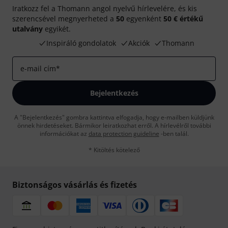
Iratkozz fel a Thomann angol nyelvű hírlevelére, és kis
szerencsével megnyerheted a
50
egyenként
50 € értékű
utalvány
egyikét.
Inspiráló gondolatok
Akciók
Thomann
e-mail cím
*
Bejelentkezés
A "Bejelentkezés" gombra kattintva elfogadja, hogy e-mailben küldjünk
önnek hirdetéseket. Bármikor leiratkozhat erről. A hírlevélről további
információkat az
data protection guideline
-ben talál.
* Kitöltés kötelező
Biztonságos vásárlás és fizetés