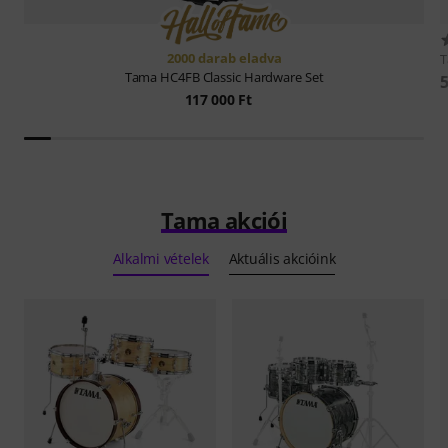
2000 darab eladva
Tama
HC4FB Classic Hardware Set
5
117 000 Ft
Tama akciói
Alkalmi vételek
Aktuális akcióink