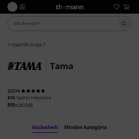
Keresés
Gyártók listája T
Tama
22274
#36
Gyártó helyezése
800+
termék
közkedvelt
Minden kategória