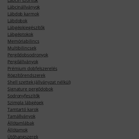
Lábcin szorítók
Lábcinállványok
Lábdob karmok
Lábdobok
Lábgépkiegészítők
Lábgéptokok
Memóriabilincs
Multibilincsek
Pergődobsodronyok
Pergőállványok
Prémium dobfelszerelés
Rögzítőrendszerek
Shell szettek (állványzat nélkül)
Signature pergődobok
Sodronyfeszítők
Szimpla lábgépek
Tamtartó karok
Tamállványok
Állótamlábak
Állótamok
Ütőhangszerek