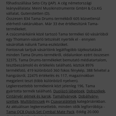
főhadiszállása Seto City (JAP). A cég németországi
leányvállalata: Meinl Musikinstrumente GmbH & Co.KG
vállalat, Gutenstetten (D).
Összesen 834 Tama Drums-termékből 605 közvetlenül
elérhető raktárukban. Már 33 éve értékesítünk Tama-
termékeket.
A csúcsmárkáink közé tartozó Tama termékei 60 vásárlóból
egy Thomann-vásárló tetszését nyerték el - ennyien
vásároltak nálunk Tama-eszközöket.
Fontosnak tartjuk vásárlóink legátfogóbb tájékoztatását
minden Tama Drums-termékről, oldalunkon ezért összesen
32375, Tama Drums-termékeket bemutató médiatartalom,
tesztbeszámoló és értékelés található, köztük 8976
termékfotó, 419 különböző 360 fokos fénykép, 388 felvétel a
hangzásról, 22475 értékelés és 117, magazinokban
megjelent teszt (több különböző nyelven).
Legkeresettebb termékeink közt jelenleg 196, Tama
gyártotta termék található,
Duplázó lábgépek
,
Dobszékek
,
Cintányér gémek és karok
,
Tamállványok
,
Dobállvány-
szettek
,
Multibilincsek
és
Csavaralátétek
kategóriáinkban.
Az aktuálisan legkeresettebb, minden idők legforróbbja -
Tama QC8 Quick-Set Cymbal Mate Pack
. Eddig 20.000