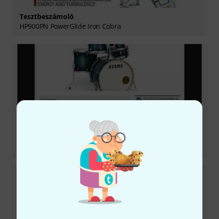
Tesztbeszámoló
HP900PN PowerGlide Iron Cobra
Tesztbeszámoló
Superstar Classic Kit 22 BAB