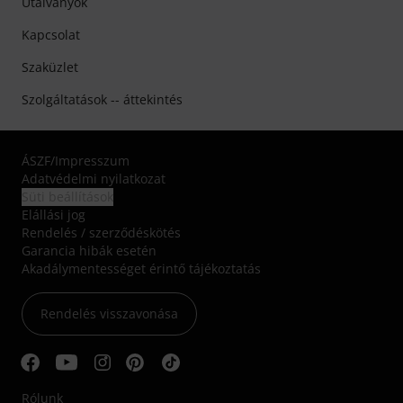
Utalványok
Kapcsolat
Szaküzlet
Szolgáltatások -- áttekintés
ÁSZF
/
Impresszum
Adatvédelmi nyilatkozat
Süti beállítások
Elállási jog
Rendelés / szerződéskötés
Garancia hibák esetén
Akadálymentességet érintő tájékoztatás
Rendelés visszavonása
Rólunk