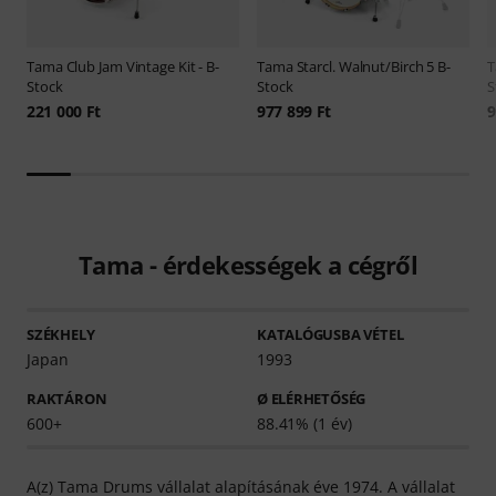
Tama
Club Jam Vintage Kit - B-
Tama
Starcl. Walnut/Birch 5 B-
Stock
Stock
S
221 000 Ft
977 899 Ft
9
Tama - érdekességek a cégről
SZÉKHELY
KATALÓGUSBA VÉTEL
Japan
1993
RAKTÁRON
Ø ELÉRHETŐSÉG
600+
88.41% (1 év)
A(z) Tama Drums vállalat alapításának éve 1974. A vállalat