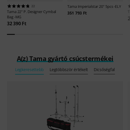
22
Tama
Imperialstar 20" 5pcs -ELY
Tama
22" P. Designer Cymbal
351 793 Ft
Bag -MG
32 390 Ft
A(z) Tama gyártó csúcstermékei
Legkeresettebb
Legtöbbször értékelt
Dicsőségfal