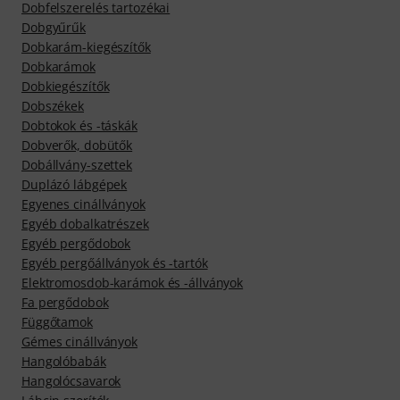
Dobfelszerelés tartozékai
Dobgyűrűk
Dobkarám-kiegészítők
Dobkarámok
Dobkiegészítők
Dobszékek
Dobtokok és -táskák
Dobverők, dobütők
Dobállvány-szettek
Duplázó lábgépek
Egyenes cinállványok
Egyéb dobalkatrészek
Egyéb pergődobok
Egyéb pergőállványok és -tartók
Elektromosdob-karámok és -állványok
Fa pergődobok
Függőtamok
Gémes cinállványok
Hangolóbabák
Hangolócsavarok