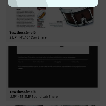
Tesztbeszámoló
S.L.P. 14"x10" Duo Snare
Tesztbeszámoló
LMP1455-SMP Sound Lab Snare