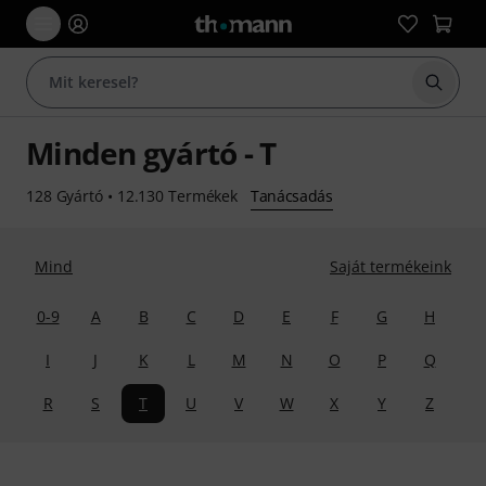
Keresés
Minden gyártó - T
128 Gyártó
•
12.130 Termékek
Tanácsadás
Mind
Saját termékeink
0-9
A
B
C
D
E
F
G
H
I
J
K
L
M
N
O
P
Q
R
S
T
U
V
W
X
Y
Z