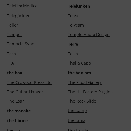
Teleflex Medical
Telefunken
Telegärtner
Telex
Teller
Telycam
Tempel
Temple Audio Design
Tentacle Sync
Terre
Tesa
Tesla
TFA
Thalia Capo
the box
the box pro
The Crowood Press Ltd
The Flood Gallery
The Guitar Hanger
The Hit Factory Plugins
The Loar
The Rock Slide
the t.amp
the sssnake
the t.mix
the t.bone
the t.pc
the t.racks