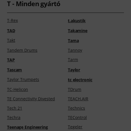
T - Minden gyártó
T-Rex
t.akustik
TAD
Takamine
Takt
Tama
Tandem Drums
Tannoy
Tarm
TAP
Tascam
Taylor
Taylor Trumpets
tc electronic
TC-Helicon
TDrum
TE Connectivity Divested
TEACH.AIR
Tech 21
Technics
Techra
TEControl
Tegeler
Teenage Engineering