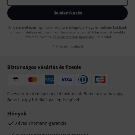
Bejelentkezés
A "Bejelentkezés" gombra kattintva elfogadja, hogy e-mailben küldjünk
önnek hirdetéseket. Bármikor leiratkozhat erről. A hírlevélről további
információkat az
data protection guideline
-ben talál.
* Kitöltés kötelező
Biztonságos vásárlás és fizetés
Fizessen biztonságosan, titkosítással: Banki átutalás vagy
Betéti- vagy hitelkártya segítségével
Előnyök
3 éves Thomann-garancia