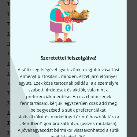
Ton Kooiman
Tom Crown
Tone City
Tone King
Tone Vise
Tone2
Tonelux
TonePros
tonestro
TonGenau
Tools 4 Winds
Toontrack
Szeretettel felszolgálva!
Topstar
Torillo
A sütik segítségével igyekszünk a legjobb vásárlási
Torpedo
Torso Electronics
élményt biztosítani, minden, ezzel járó előnnyel
TouellSkouarn
együtt. Ezek közé tartoznak például a a személyre
TP-Link
szabott hirdetések és akciók, valamint a
Trace Elliot
Tractel
preferenciák mentése. Ha ezzel nincsenek
TrainYourEars
Traps
fenntartásaid, kérjük, egyszerűen csak add meg
beleegyezésed a sütik preferenciákat,
Traumzeit Verlag
Traveler Guitar
statisztikákat és marketinget érintő használatára a
Trick Drums
Triad-Orbit
„Rendben!” gombra kattintva. (
összes mutatása
).
A jóváhagyásodat bármikor visszavonhatod a sütik
Trident Audio
TritonAudio
beállításainál (
itt
).