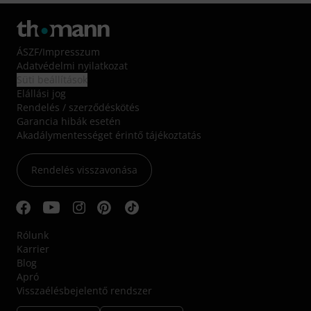
ÁSZF
/
Impresszum
Adatvédelmi nyilatkozat
Süti beállítások
Elállási jog
Rendelés / szerződéskötés
Garancia hibák esetén
Akadálymentességet érintő tájékoztatás
Rendelés visszavonása
Rólunk
Karrier
Blog
Apró
Visszaélésbejelentő rendszer