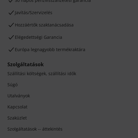
30 napos pénzvisszafizetési garancia
Javítás/Szervizelés
Hozzáértők szaktanácsadása
Elégedettségi Garancia
Európa legnagyobb termékraktára
Szolgáltatások
Szállítási költségek, szállítási idők
Súgó
Utalványok
Kapcsolat
Szaküzlet
Szolgáltatások -- áttekintés