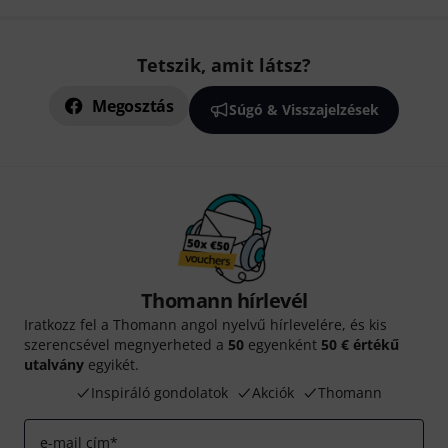
Tetszik, amit látsz?
Megosztás
Súgó & Visszajelzések
Thomann hírlevél
Iratkozz fel a Thomann angol nyelvű hírlevelére, és kis
szerencsével megnyerheted a
50
egyenként
50 € értékű
utalvány
egyikét.
Inspiráló gondolatok
Akciók
Thomann
e-mail cím
*