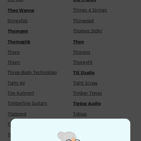
Things 4 Strings
Theo Wanne
thingyfab
Thinwood
Thomas Stöhr
Thomann
Thomastik
Thon
Thore
Thorens
Thorn
ThorpyFX
Three-Body Technology
TIE Studio
Tight AV
Tight Screw
Tim Kuhnert
Timber Tones
Timberline Guitars
Tiptop Audio
Titebond
Tobias
Tobinski
Toca
ToKo
Tokyo Dawn Labs