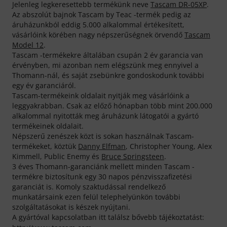
Jelenleg legkeresettebb termékünk neve
Tascam DR-05XP
.
Az abszolút bajnok Tascam by Teac -termék pedig az
áruházunkból eddig 5.000 alkalommal értékesített,
vásárlóink körében nagy népszerűségnek örvendő
Tascam
Model 12
.
Tascam -termékekre általában csupán 2 év garancia van
érvényben, mi azonban nem elégszünk meg ennyivel a
Thomann-nál, és saját zsebünkre gondoskodunk további
egy év garanciáról.
Tascam-termékeink oldalait nyitják meg vásárlóink a
leggyakrabban. Csak az előző hónapban több mint 200.000
alkalommal nyitották meg áruházunk látogatói a gyártó
termékeinek oldalait.
Népszerű zenészek közt is sokan használnak Tascam-
termékeket, köztük
Danny Elfman
, Christopher Young, Alex
Kimmell, Public Enemy és
Bruce Springsteen
.
3 éves Thomann-garanciánk mellett minden Tascam -
termékre biztosítunk egy 30 napos pénzvisszafizetési
garanciát is. Komoly szaktudással rendelkező
munkatársaink ezen felül telephelyünkön további
szolgáltatásokat is készek nyújtani.
A gyártóval kapcsolatban itt találsz bővebb tájékoztatást: