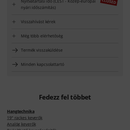
Nyitvatartási idő (CEST - Közép-európai
nyári időszámítás)
Visszahívást kérek
Még több elérhetőség
Termék visszaküldése
Minden kapcsolattartó
Fedezz fel többet
Hangtechnika
19" rackes keverők
Analóg keverők