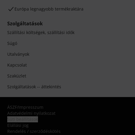
Európa legnagyobb termékraktára
Szolgáltatások
Szállítási költségek, szállítási idők
Súgó
Utalványok
Kapcsolat
Szaküzlet
Szolgáltatások -- áttekintés
ÁSZF
/
Impresszum
Adatvédelmi nyilatkozat
Süti beállítások
Elállási jog
Rendelés / szerződéskötés