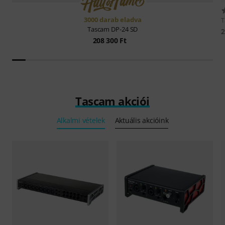
3000 darab eladva
Tascam
DP-24 SD
2
208 300 Ft
Tascam akciói
Alkalmi vételek
Aktuális akcióink