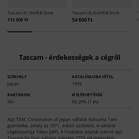
Tascam
US-16x08 B-Stock
Tascam
US-2x2HR B-Stock
T
54 600 Ft
113 000 Ft
1
Tascam - érdekességek a cégről
SZÉKHELY
KATALÓGUSBA VÉTEL
Japan
1993
RAKTÁRON
Ø ELÉRHETŐSÉG
90+
90.29% (1 év)
A(z) TEAC Corporation of Japan vállalat Katsuma Tani
gyermeke, amely az 1971. évben született. A vállalat
cégközpontja Tokyo (JAP). A hivatalos adatok szerint a(z)
Tascam by Teac vállalat jelenleg 2755 alkalmazottat