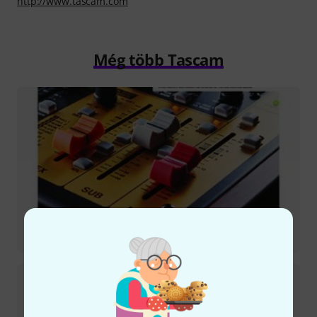
http://www.tascam.com
Még több Tascam
Tesztbeszámoló
Model 12