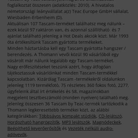
foglalkoztat összesen (adatközlés: 2010). A hivatalos
németországi leányvállalat a(z) Teac Europe GmbH vállalat,
Wiesbaden-Erbenheim (D).
Aktuálisan 107 Tascam-terméket találhatsz meg nálunk –
ezek közül 97 raktáron van, és azonnal szállítható és 7
ajánlat található jelenleg a Hot Deals akciók közt. Már 1993
óta értékesítünk Tascam gyártotta termékeket.
Minden háztartásba kell egy Tascam gyártotta hangszer /
berendezés. A Thomann vevői közül 90 vásárlóból egy
vásárolt már nálunk legalább egy Tascam-terméket.
Nagy erőfeszítéseket teszünk azért, hogy átfogóan
tájékoztassuk vásárlóinkat minden Tascam-termékkel
kapcsolatban. Kizárólag Tascam -termékekről oldalunkon
jelenleg 1119 termékfotó, 75 részletes 360 fokos fotó, 2277,
ügyfeleink által írt értékelés és 58, magazinokban
megjelent tesztbeszámoló (minden nyelven) található meg.
Jelenleg összesen 36 Tascam by Teac-termék tartózkodik a
Thomann legkeresettebb termékei közt, az alábbi
kategóriákban:
Többsávos kompakt stúdiók
,
CD-lejátszó
,
Hordozható hangrögzítők
,
MP3 lejátszók
,
Magnódeckek
,
Beépíthető keverőerősítők
és
Vezeték nélküli audio-
adóvevők
.