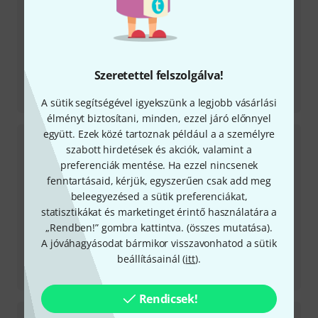
Szeretettel felszolgálva!
Tesztbeszámoló
iXZ
A sütik segítségével igyekszünk a legjobb vásárlási
élményt biztosítani, minden, ezzel járó előnnyel
együtt. Ezek közé tartoznak például a a személyre
szabott hirdetések és akciók, valamint a
preferenciák mentése. Ha ezzel nincsenek
fenntartásaid, kérjük, egyszerűen csak add meg
beleegyezésed a sütik preferenciákat,
statisztikákat és marketinget érintő használatára a
„Rendben!” gombra kattintva. (
összes mutatása
).
A jóváhagyásodat bármikor visszavonhatod a sütik
beállításainál (
itt
).
Tesztbeszámoló
TH-11
Rendicsek!