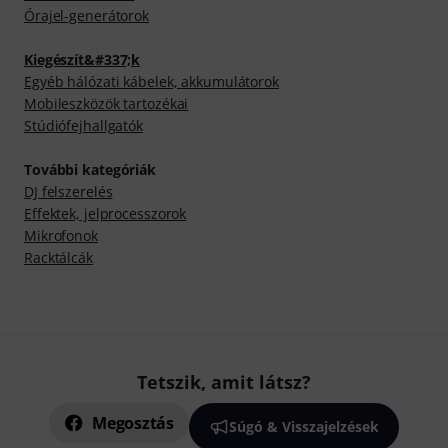
Órajel-generátorok
Kiegészít&#337;k
Egyéb hálózati kábelek, akkumulátorok
Mobileszközök tartozékai
Stúdiófejhallgatók
További kategóriák
DJ felszerelés
Effektek, jelprocesszorok
Mikrofonok
Racktálcák
Tetszik, amit látsz?
Megosztás
Súgó & Visszajelzések