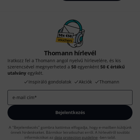
Thomann hírlevél
Iratkozz fel a Thomann angol nyelvű hírlevelére, és kis
szerencsével megnyerheted a
50
egyenként
50 € értékű
utalvány
egyikét.
Inspiráló gondolatok
Akciók
Thomann
e-mail cím
*
Bejelentkezés
A "Bejelentkezés" gombra kattintva elfogadja, hogy e-mailben küldjünk
önnek hirdetéseket. Bármikor leiratkozhat erről. A hírlevélről további
információkat az
data protection guideline
-ben talál.