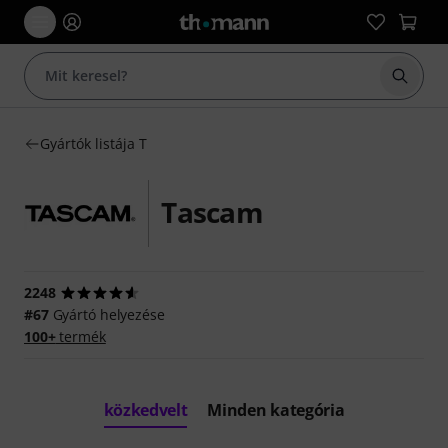
Keresés
Gyártók listája T
Tascam
2248
#67
Gyártó helyezése
100+
termék
közkedvelt
Minden kategória