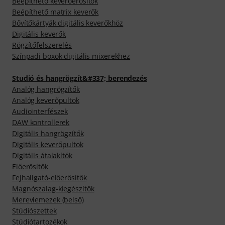
Beépíthető keverőerősítők
Beépíthető matrix keverők
Bővítőkártyák digitális keverőkhöz
Digitális keverők
Rögzítőfelszerelés
Színpadi boxok digitális mixerekhez
Studió és hangrögzít&#337; berendezés
Analóg hangrögzítők
Analóg keverőpultok
Audiointerfészek
DAW kontrollerek
Digitális hangrögzítők
Digitális keverőpultok
Digitális átalakítók
Előerősítők
Fejhallgató-előerősítők
Magnószalag-kiegészítők
Merevlemezek (belső)
Stúdiószettek
Stúdiótartozékok