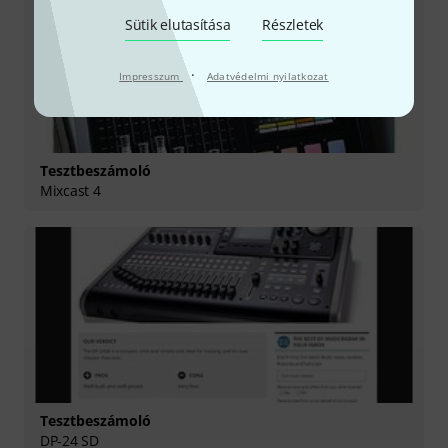
Sütik elutasítása
Részletek
·
Impresszum
Adatvédelmi nyilatkozat
Tesztbeszámoló
Mixcast 4
Tesztbeszámoló
DP-24 SD