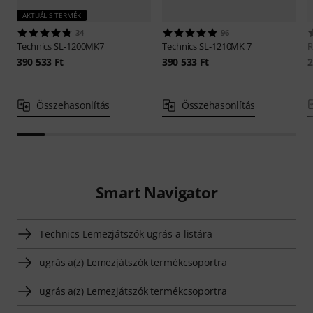
AKTUÁLIS TERMÉK
34
96
Technics
SL-1200MK7
Technics
SL-1210MK 7
R
390 533 Ft
390 533 Ft
2
Összehasonlítás
Összehasonlítás
Smart Navigator
Technics Lemezjátszók ugrás a listára
ugrás a(z) Lemezjátszók termékcsoportra
ugrás a(z) Lemezjátszók termékcsoportra