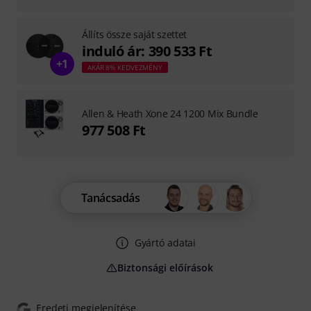
Állíts össze saját szettet
induló ár: 390 533 Ft
+1
AKÁR 8% KEDVEZMÉNY
Allen & Heath Xone 24 1200 Mix Bundle
977 508 Ft
Tanácsadás
Gyártó adatai
Biztonsági előírások
Eredeti megjelenítése