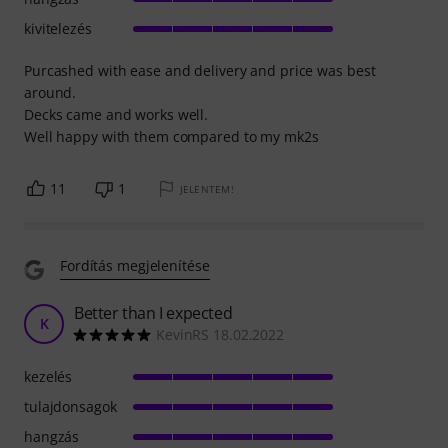
kivitelezés
Purcashed with ease and delivery and price was best
around.
Decks came and works well.
Well happy with them compared to my mk2s
11
1
JELENTEM!
Fordítás megjelenítése
Better than I expected
K
KevinRS 18.02.2022
kezelés
tulajdonsagok
hangzás