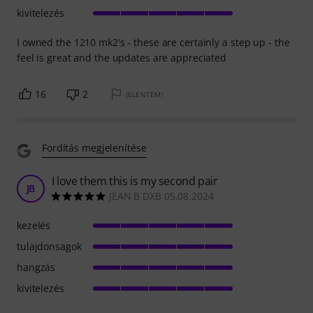
kivitelezés
I owned the 1210 mk2's - these are certainly a step up - the
feel is great and the updates are appreciated
16
2
JELENTEM!
Fordítás megjelenítése
I love them this is my second pair
JB
JEAN B DXB 05.08.2024
kezelés
tulajdonsagok
hangzás
kivitelezés