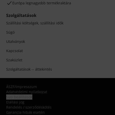
Európa legnagyobb termékraktára
Szolgáltatások
Szállítási költségek, szállítási idők
Súgó
Utalványok
Kapcsolat
Szaküzlet
Szolgáltatások -- áttekintés
ÁSZF
/
Impresszum
Adatvédelmi nyilatkozat
Süti beállítások
Elállási jog
Rendelés / szerződéskötés
Garancia hibák esetén