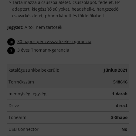
Tartalmazza a csúszóalátétet, csúszólapot, fedelet, EP
adaptert, kiegészítő súlyokat, headshell-t, hangszedő
csavarkészletet, phono kábelt és földelőkábelt
Jegyzet:
A toll nem tartozék
30 napos pénzvisszafizetési garancia
30
3 éves Thomann-garancia
3
katalógusunkba bekerült:
Június 2021
Termékszám
518616
mennyiségi egység
1 darab
Drive
direct
Tonearm
S-Shape
USB Connector
No