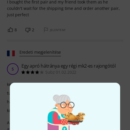
I bought the first pair and my friend took them as he
couldn't wait for the shipping time and order another pair,
just perfect
8
2
JELENTEM!
Eredeti megjelenítése
Egy apró hátránya egy régi mk2-es rajongótól
S
Subz 01.02.2022
kezelés
tulajdonsagok
hangzás
kivitelezés
Amióta a Technics újra elkezdte gyártani a lemezjátszókat,
azonnal izgatott lettem, mivel eladtam a megbízható régi