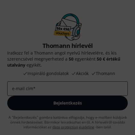
Thomann hírlevél
Iratkozz fel a Thomann angol nyelvű hírlevelére, és kis
szerencsével megnyerheted a
50
egyenként
50 € értékű
utalvány
egyikét.
Inspiráló gondolatok
Akciók
Thomann
e-mail cím
*
Bejelentkezés
A "Bejelentkezés" gombra kattintva elfogadja, hogy e-mailben küldjünk
önnek hirdetéseket. Bármikor leiratkozhat erről. A hírlevélről további
információkat az
data protection guideline
-ben talál.