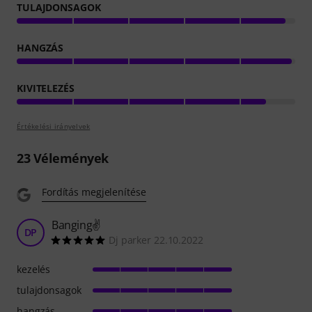
TULAJDONSAGOK
HANGZÁS
KIVITELEZÉS
Értékelési irányelvek
23
Vélemények
Fordítás megjelenítése
Banging✌️
DP
Dj parker 22.10.2022
kezelés
tulajdonsagok
hangzás