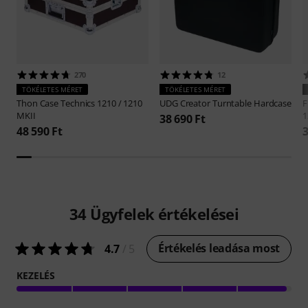
270
12
TÖKÉLETES MÉRET
TÖKÉLETES MÉRET
Thon
Case Technics 1210 / 1210
UDG
Creator Turntable Hardcase
F
MKII
1
38 690 Ft
48 590 Ft
3
34
Ügyfelek értékelései
Értékelés leadása most
4.7
/ 5
KEZELÉS