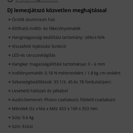
DJ lemezjátszó közvetlen meghajtással
Öntött alumínium ház
Állítható indító- és fékezőnyomaték
Hangmagasság-beállítási tartomány: ±8%/±16%
Visszafelé lejátszási funkció
LED-es ceruzavilágítás
Hangkar magasságállítási tartománya: 0 - 6 mm
Indítónyomaték: 0,18 N méterenként / 1,8 kg cm-enként
Sebességbeállítások: 33 1/3, 45 és 78 fordulat/perc
Levehető hálózati és jelkábel
Audio bemenet: Phono csatlakozó, földelő csatlakozó
Méretek (Sz x Ma x Mé): 453 x 169 x 353 mm
Súly: 9,6 kg
Szín: Ezüst