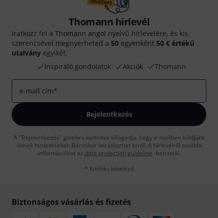
Thomann hírlevél
Iratkozz fel a Thomann angol nyelvű hírlevelére, és kis
szerencsével megnyerheted a
50
egyenként
50 € értékű
utalvány
egyikét.
Inspiráló gondolatok
Akciók
Thomann
e-mail cím
*
Bejelentkezés
A "Bejelentkezés" gombra kattintva elfogadja, hogy e-mailben küldjünk
önnek hirdetéseket. Bármikor leiratkozhat erről. A hírlevélről további
információkat az
data protection guideline
-ben talál.
* Kitöltés kötelező
Biztonságos vásárlás és fizetés