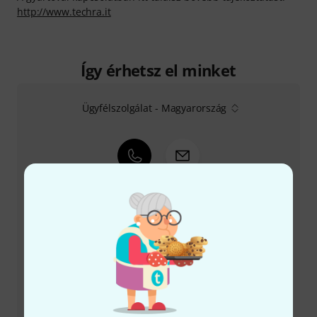
http://www.techra.it
Így érhetsz el minket
Ügyfélszolgálat - Magyarország
+49-9546-9223-531
Ügyfélszolgálatunk minden kérdés és észrevétel esetén
örömmel áll rendelkezésedre
Készítsd elő ügyfélszámodat