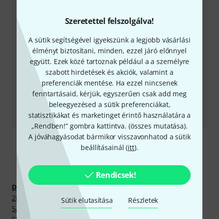
Nyitvatartási idő (CEST - Közép-európai
nyári időszámítás)
Szeretettel felszolgálva!
Visszahívást kérek
A sütik segítségével igyekszünk a legjobb vásárlási
élményt biztosítani, minden, ezzel járó előnnyel
Még több elérhetőség
együtt. Ezek közé tartoznak például a a személyre
szabott hirdetések és akciók, valamint a
preferenciák mentése. Ha ezzel nincsenek
Termék visszaküldése
fenntartásaid, kérjük, egyszerűen csak add meg
beleegyezésed a sütik preferenciákat,
Minden kapcsolattartó
statisztikákat és marketinget érintő használatára a
„Rendben!” gombra kattintva. (
összes mutatása
).
A jóváhagyásodat bármikor visszavonhatod a sütik
beállításainál (
itt
).
Fedezz fel többet
Rendicsek!
Dobok és üt&#337;hangszerek
2B dobverők
Sütik elutasítása
Részletek
5A dobverők