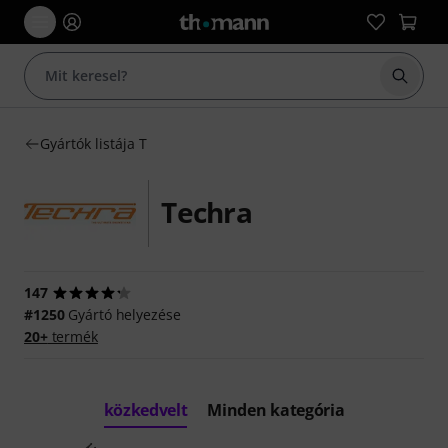
Keresés
Gyártók listája T
Techra
147
#1250
Gyártó helyezése
20+
termék
közkedvelt
Minden kategória