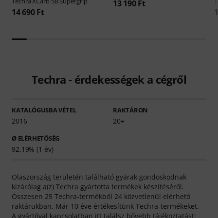
Techra
XCarb 5B Supergrip
T
13 190 Ft
14 690 Ft
1
Techra - érdekességek a cégről
KATALÓGUSBA VÉTEL
RAKTÁRON
2016
20+
Ø ELÉRHETŐSÉG
92.19% (1 év)
Olaszország területén található gyárak gondoskodnak
kizárólag a(z) Techra gyártotta termékek készítéséről.
Összesen 25 Techra-termékből 24 közvetlenül elérhető
raktárukban. Már 10 éve értékesítünk Techra-termékeket.
A gyártóval kapcsolatban itt találsz bővebb tájékoztatást: