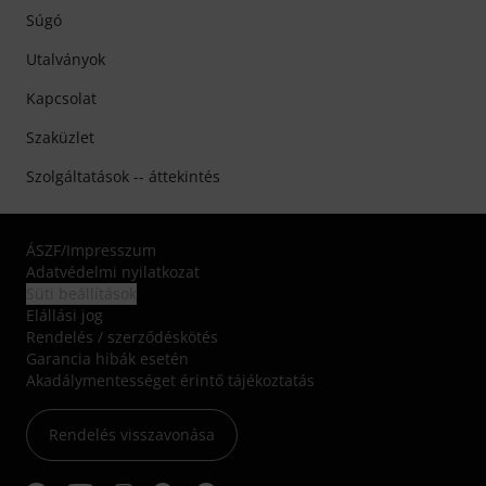
Súgó
Utalványok
Kapcsolat
Szaküzlet
Szolgáltatások -- áttekintés
ÁSZF
/
Impresszum
Adatvédelmi nyilatkozat
Süti beállítások
Elállási jog
Rendelés / szerződéskötés
Garancia hibák esetén
Akadálymentességet érintő tájékoztatás
Rendelés visszavonása