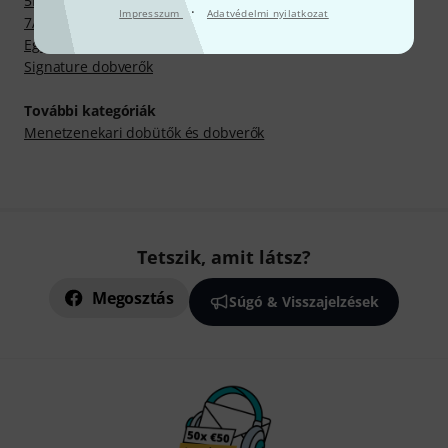
5B dobverők
·
Impresszum
Adatvédelmi nyilatkozat
7A dobverők
Egyéb dobverők
Signature dobverők
További kategóriák
Menetzenekari dobütők és dobverők
Tetszik, amit látsz?
Megosztás
Súgó & Visszajelzések