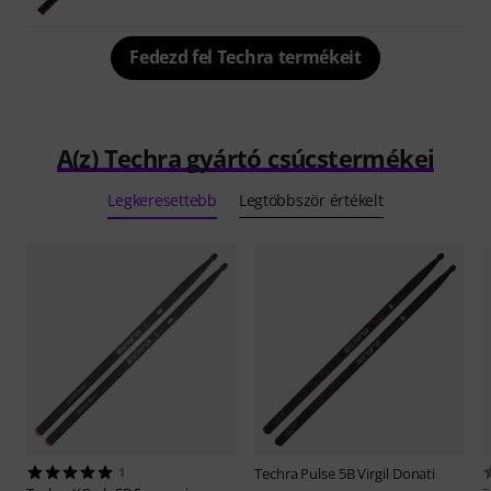
Fedezd fel Techra termékeit
A(z) Techra gyártó csúcstermékei
Legkeresettebb
Legtöbbször értékelt
1
Techra
Pulse 5B Virgil Donati