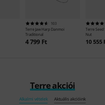
103
Terre
Jaw Harp Danmoi
Terre
Seed 
Traditional
Nut
4 799 Ft
10 555 
Terre akciói
Alkalmi vételek
Aktuális akcióink