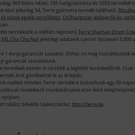
azdag 360 fokos nézet, 105 hangzásminta és 3355 termékérté
 közt jelenleg 34, Terre gyártotta termék található,
Rituáli
 és tokok egyéb pergőkhöz
,
Ütőhangszer-dobverők és -ütők
ban.
ttebb termékünk a méltán népszerű
Terre Shaman Drum Cow
 XXL Cha Cha Nut
jelenlegi adataink szerint összesen 5.000 
re 1 évnyi garanciát szavatol. Ehhez mi még hozzáteszünk ké
yi garanciát szavatolunk.
-termékek esetén is olcsóbb a legtöbb kereskedőnél. Csa
ermék árát gördítettük le az árlejtőn.
k mellett minden Terre -termékre biztosítunk egy 30 napos
ktudással rendelkező munkatársaink ezen felül telephelyünk
 nyújtani.
itt találsz bővebb tájékoztatást:
http://terre.de