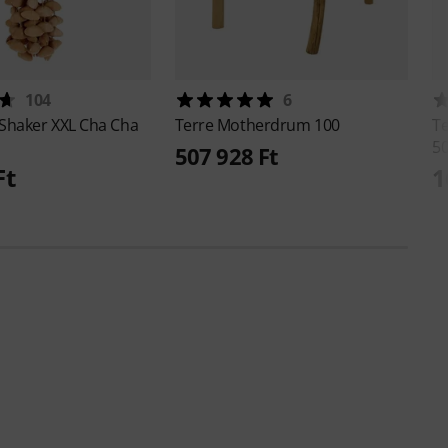
104
6
Shaker XXL Cha Cha
Terre
Motherdrum 100
T
5
507 928 Ft
Ft
1