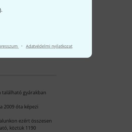
).
l
·
presszum
Adatvédelmi nyilatkozat
n található gyárakban
a 2009 óta képezi
dalunkon ezért összesen
ató, köztük 1190