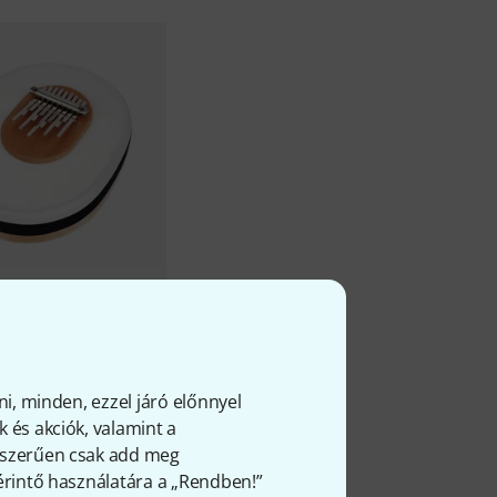
ba White Skin B-I B-
Ft
ni, minden, ezzel járó előnnyel
 és akciók, valamint a
gyszerűen csak add meg
 érintő használatára a „Rendben!”