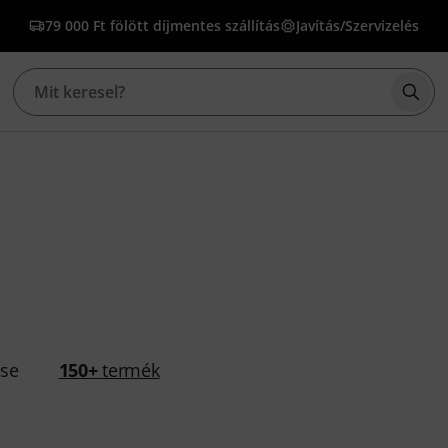
79 000 Ft fölött díjmentes szállítás
Javítás/Szervizelés
Kere
ése
150+
termék