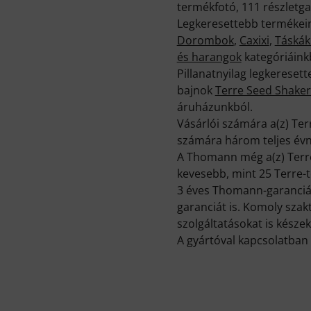
termékfotó, 111 részletg
Legkeresettebb termékeink
Dorombok
,
Caxixi
,
Táskák
és harangok
kategóriáink
Pillanatnyilag legkerese
bajnok
Terre Seed Shaker
áruházunkból.
Vásárlói számára a(z) Ter
számára három teljes évn
A Thomann még a(z) Terre
kevesebb, mint 25 Terre-t
3 éves Thomann-garancián
garanciát is. Komoly sza
szolgáltatásokat is készek
A gyártóval kapcsolatban 