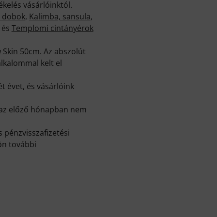
kelés vásárlóinktól.
s dobok
,
Kalimba, sansula
,
és
Templomi cintányérok
 Skin 50cm
. Az abszolút
alkalommal kelt el
t évet, és vásárlóink
k az előző hónapban nem
 pénzvisszafizetési
ön további