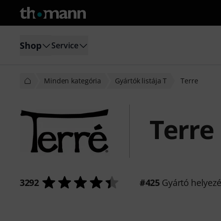
Shop
Service
Minden kategória
Gyártók listája T
Terre
Terre
3292
#425
Gyártó helyez