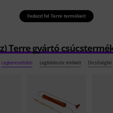
Fedezd fel Terre termékeit
z) Terre gyártó csúcstermé
Legkeresettebb
Legtöbbször értékelt
Dicsőségfal