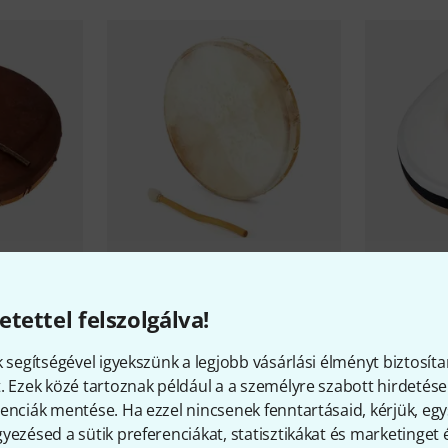
ow Skin B-
Terre
Kalim
9
Stock
Terre
Shamanen Drum 45 - 47C
etettel felszolgálva!
25 790 
B-Stock
35 990 Ft
k segítségével igyekszünk a legjobb vásárlási élményt biztosíta
. Ezek közé tartoznak például a a személyre szabott hirdetések
enciák mentése. Ha ezzel nincsenek fenntartásaid, kérjük, e
yezésed a sütik preferenciákat, statisztikákat és marketinget