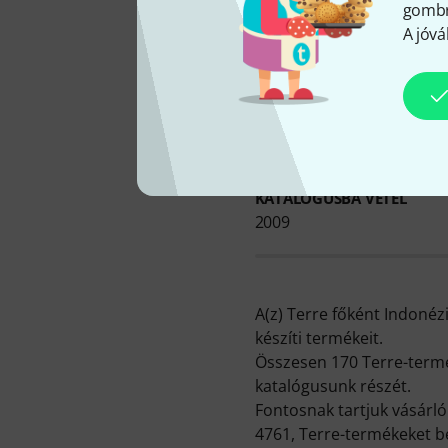
gombra
A jóvá
KATALÓGUSBA VÉTEL
2009
A(z) Terre főként Indonéz
készíti termékeit.
Összesen 170 Terre-termé
katalógusunk részét.
Fontosnak tartjuk vásárl
4761, Terre-termékeket b