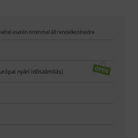
evétel esetén örömmel áll rendelkezésedre
európai nyári időszámítás)