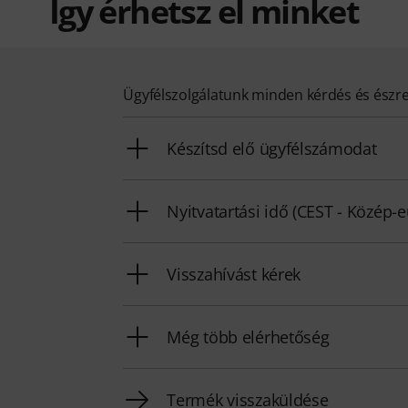
Így érhetsz el minket
Ügyfélszolgálatunk minden kérdés és észr
Készítsd elő ügyfélszámodat
Nyitvatartási idő (CEST - Közép-
Visszahívást kérek
Még több elérhetőség
Termék visszaküldése