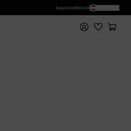
Kapcsolat
Rólunk
HU / FT
sés indítása {searchTerm} keresőszóval