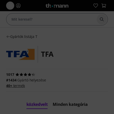
Keresés
Gyártók listája T
TFA
1017
#1434
Gyártó helyezése
40+
termék
közkedvelt
Minden kategória