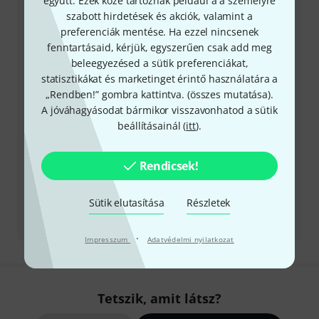
együtt. Ezek közé tartoznak például a a személyre
szabott hirdetések és akciók, valamint a
Készítsd elő ügyfélszámodat
preferenciák mentése. Ha ezzel nincsenek
fenntartásaid, kérjük, egyszerűen csak add meg
Nyitvatartási idő (CEST - Közép-európai
beleegyezésed a sütik preferenciákat,
nyári időszámítás)
statisztikákat és marketinget érintő használatára a
„Rendben!” gombra kattintva. (
összes mutatása
).
Visszahívást kérek
A jóváhagyásodat bármikor visszavonhatod a sütik
beállításainál (
itt
).
Még több elérhetőség
Rendicsek!
Termék visszaküldése
Sütik elutasítása
Részletek
Minden kapcsolattartó
·
Impresszum
Adatvédelmi nyilatkozat
Tetszik, amit látsz?