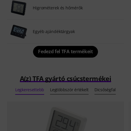
Higrométerek és hőmérők
Egyéb ajándéktárgyak
Fedezd fel TFA termékeit
A(z) TFA gyártó csúcstermékei
Legkeresettebb
Legtöbbször értékelt
Dicsőségfal