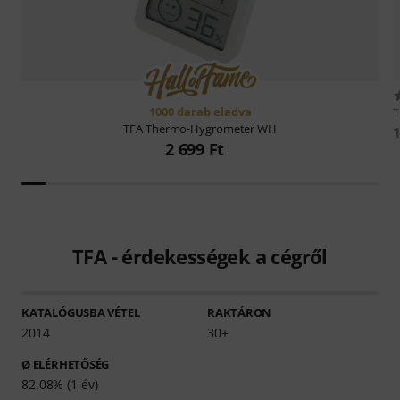
1000 darab eladva
TFA
Thermo-Hygrometer WH
1
2 699 Ft
TFA - érdekességek a cégről
KATALÓGUSBA VÉTEL
RAKTÁRON
2014
30+
Ø ELÉRHETŐSÉG
82.08% (1 év)