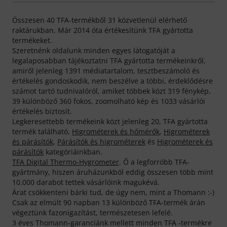
Összesen 40 TFA-termékből 31 közvetlenül elérhető
raktárukban. Már 2014 óta értékesítünk TFA gyártotta
termékeket.
Szeretnénk oldalunk minden egyes látogatóját a
legalaposabban tájékoztatni TFA gyártotta termékeinkről,
amiről jelenleg 1391 médiatartalom, tesztbeszámoló és
értékelés gondoskodik, nem beszélve a többi, érdeklődésre
számot tartó tudnivalóról, amiket többek közt 319 fénykép,
39 különböző 360 fokos, zoomolható kép és 1033 vásárlói
értékelés biztosít.
Legkeresettebb termékeink közt jelenleg 20, TFA gyártotta
termék található,
Higrométerek és hőmérők
,
Higrométerek
és párásítók
,
Párásítók és higrométerek
és
Higrométerek és
párásítók
kategóriáinkban.
TFA Digital Thermo-Hygrometer
. Ő a legforróbb TFA-
gyártmány, hiszen áruházunkból eddig összesen több mint
10.000 darabot tettek vásárlóink magukévá.
Árat csökkenteni bárki tud, de úgy nem, mint a Thomann :-)
Csak az elmúlt 90 napban 13 különböző TFA-termék árán
végeztünk fazonigazítást, természetesen lefelé.
3 éves Thomann-garanciánk mellett minden TFA -termékre