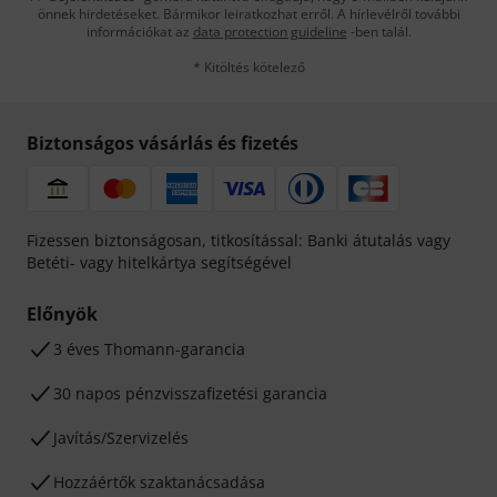
önnek hirdetéseket. Bármikor leiratkozhat erről. A hírlevélről további
információkat az
data protection guideline
-ben talál.
* Kitöltés kötelező
Biztonságos vásárlás és fizetés
Fizessen biztonságosan, titkosítással: Banki átutalás vagy
Betéti- vagy hitelkártya segítségével
Előnyök
3 éves Thomann-garancia
30 napos pénzvisszafizetési garancia
Javítás/Szervizelés
Hozzáértők szaktanácsadása