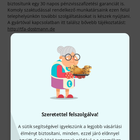
biztosítunk egy 30 napos pénzvisszafizetési garanciát is.
Komoly szaktudással rendelkező munkatársaink ezen felül
telephelyünkön további szolgáltatásokat is készek nyújtani.
A gyártóval kapcsolatban itt találsz bővebb tájékoztatást:
http://tfa-dostmann.de
Így érhetsz el minket
Ügyfélszolgálat - Magyarország
+49-9546-9223-531
Szeretettel felszolgálva!
A sütik segítségével igyekszünk a legjobb vásárlási
Ügyfélszolgálatunk minden kérdés és észrevétel esetén
élményt biztosítani, minden, ezzel járó előnnyel
örömmel áll rendelkezésedre