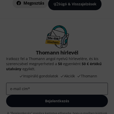
Megosztás
Súgó & Visszajelzések
Thomann hírlevél
Iratkozz fel a Thomann angol nyelvű hírlevelére, és kis
szerencsével megnyerheted a
50
egyenként
50 € értékű
utalvány
egyikét.
Inspiráló gondolatok
Akciók
Thomann
e-mail cím
*
Bejelentkezés
A "Bejelentkezés" gombra kattintva elfogadja, hogy e-mailben küldjünk