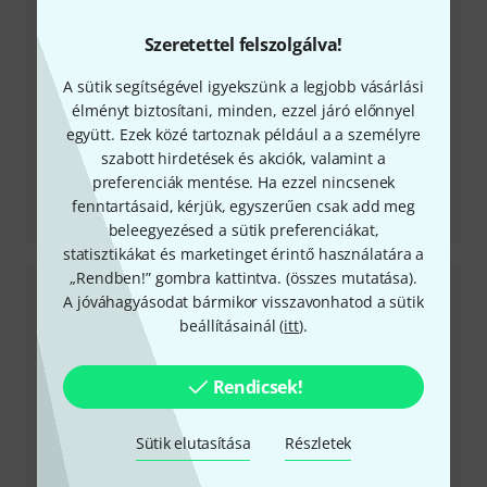
Szeretettel felszolgálva!
A sütik segítségével igyekszünk a legjobb vásárlási
élményt biztosítani, minden, ezzel járó előnnyel
együtt. Ezek közé tartoznak például a a személyre
szabott hirdetések és akciók, valamint a
preferenciák mentése. Ha ezzel nincsenek
Tesztbeszámoló
fenntartásaid, kérjük, egyszerűen csak add meg
SC 420 USB Desktop-Set
beleegyezésed a sütik preferenciákat,
statisztikákat és marketinget érintő használatára a
„Rendben!” gombra kattintva. (
összes mutatása
).
A jóváhagyásodat bármikor visszavonhatod a sütik
beállításainál (
itt
).
Rendicsek!
Sütik elutasítása
Részletek
Tesztbeszámoló