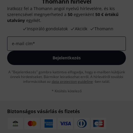
Thomann hírlevél
Iratkozz fel a Thomann angol nyelvű hírlevelére, és kis
szerencsével megnyerheted a
50
egyenként
50 € értékű
utalvány
egyikét.
Inspiráló gondolatok
Akciók
Thomann
e-mail cím
*
Bejelentkezés
A "Bejelentkezés" gombra kattintva elfogadja, hogy e-mailben küldjünk
önnek hirdetéseket. Bármikor leiratkozhat erről. A hírlevélről további
információkat az
data protection guideline
-ben talál.
* Kitöltés kötelező
Biztonságos vásárlás és fizetés