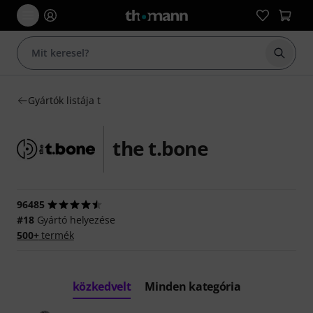
Keresés
Gyártók listája t
the t.bone
96485
#18
Gyártó helyezése
500+
termék
közkedvelt
Minden kategória