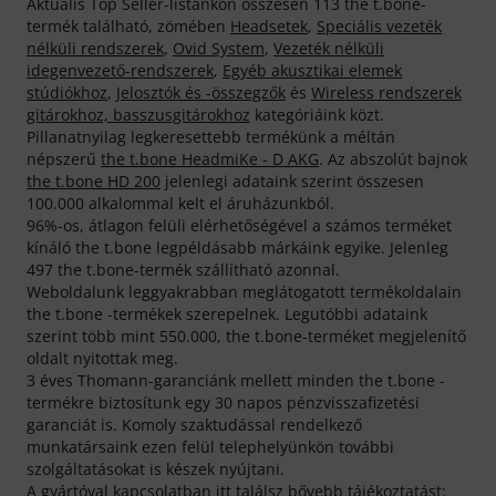
Aktuális Top Seller-listánkon összesen 113 the t.bone-
termék található, zömében
Headsetek
,
Speciális vezeték
nélküli rendszerek
,
Ovid System
,
Vezeték nélküli
idegenvezető-rendszerek
,
Egyéb akusztikai elemek
stúdiókhoz
,
Jelosztók és -összegzők
és
Wireless rendszerek
gitárokhoz, basszusgitárokhoz
kategóriáink közt.
Pillanatnyilag legkeresettebb termékünk a méltán
népszerű
the t.bone HeadmiKe - D AKG
. Az abszolút bajnok
the t.bone HD 200
jelenlegi adataink szerint összesen
100.000 alkalommal kelt el áruházunkból.
96%-os, átlagon felüli elérhetőségével a számos terméket
kínáló the t.bone legpéldásabb márkáink egyike. Jelenleg
497 the t.bone-termék szállítható azonnal.
Weboldalunk leggyakrabban meglátogatott termékoldalain
the t.bone -termékek szerepelnek. Legutóbbi adataink
szerint több mint 550.000, the t.bone-terméket megjelenítő
oldalt nyitottak meg.
3 éves Thomann-garanciánk mellett minden the t.bone -
termékre biztosítunk egy 30 napos pénzvisszafizetési
garanciát is. Komoly szaktudással rendelkező
munkatársaink ezen felül telephelyünkön további
szolgáltatásokat is készek nyújtani.
A gyártóval kapcsolatban itt találsz bővebb tájékoztatást: