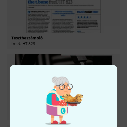
Tesztbeszámoló
freeU HT 823
Tesztbeszámoló
HD 815