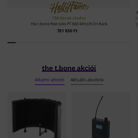
750 darab eladva
t
the t.bone
free solo PT 660 MHz/8 CH Rack
7
781 850 Ft
the t.bone akciói
Alkalmi vételek
Aktuális akcióink