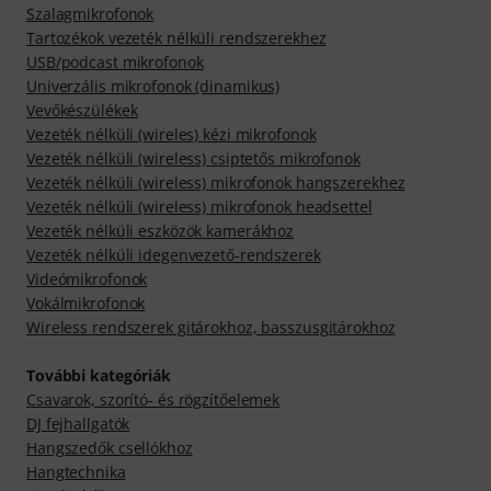
Szalagmikrofonok
Tartozékok vezeték nélküli rendszerekhez
USB/podcast mikrofonok
Univerzális mikrofonok (dinamikus)
Vevőkészülékek
Vezeték nélküli (wireles) kézi mikrofonok
Vezeték nélküli (wireless) csiptetős mikrofonok
Vezeték nélküli (wireless) mikrofonok hangszerekhez
Vezeték nélküli (wireless) mikrofonok headsettel
Vezeték nélküli eszközök kamerákhoz
Vezeték nélküli idegenvezető-rendszerek
Videómikrofonok
Vokálmikrofonok
Wireless rendszerek gitárokhoz, basszusgitárokhoz
További kategóriák
Csavarok, szorító- és rögzítőelemek
DJ fejhallgatók
Hangszedők csellókhoz
Hangtechnika