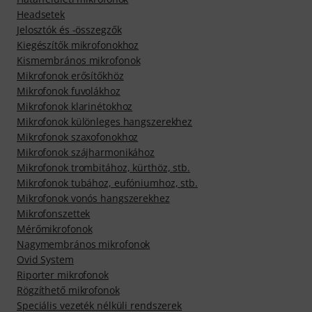
Headsetek
Jelosztók és -összegzők
Kiegészítők mikrofonokhoz
Kismembrános mikrofonok
Mikrofonok erősítőkhöz
Mikrofonok fuvolákhoz
Mikrofonok klarinétokhoz
Mikrofonok különleges hangszerekhez
Mikrofonok szaxofonokhoz
Mikrofonok szájharmonikához
Mikrofonok trombitához, kürthöz, stb.
Mikrofonok tubához, eufóniumhoz, stb.
Mikrofonok vonós hangszerekhez
Mikrofonszettek
Mérőmikrofonok
Nagymembrános mikrofonok
Ovid System
Riporter mikrofonok
Rögzíthető mikrofonok
Speciális vezeték nélküli rendszerek