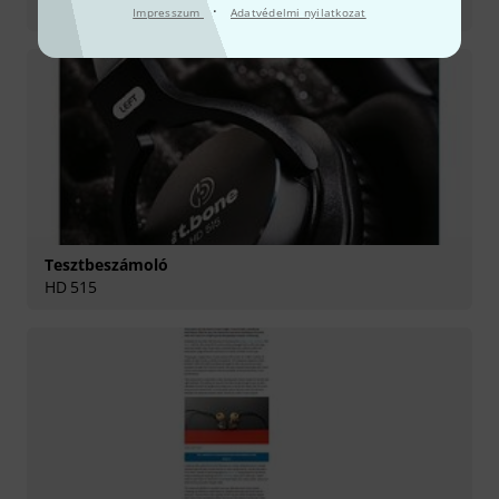
RB 500
·
Impresszum
Adatvédelmi nyilatkozat
Tesztbeszámoló
HD 515