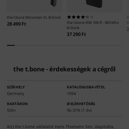
the t.bone
Micscreen XL B-Stock
9
t
the t.bone
IEM 100-R - 863 Mhz
R
28 490 Ft
B-Stock
2
37 290 Ft
the t.bone - érdekességek a cégről
SZÉKHELY
KATALÓGUSBA VÉTEL
Germany
1994
RAKTÁRON
Ø ELÉRHETŐSÉG
500+
96.31% (1 év)
A(z) the t.bone vállalatot Hans Thomann Sen. alapította,