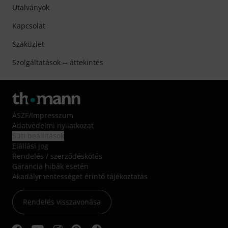
Utalványok
Kapcsolat
Szaküzlet
Szolgáltatások -- áttekintés
ÁSZF
/
Impresszum
Adatvédelmi nyilatkozat
Süti beállítások
Elállási jog
Rendelés / szerződéskötés
Garancia hibák esetén
Akadálymentességet érintő tájékoztatás
Rendelés visszavonása