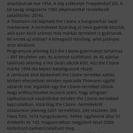
alapításának éve 1954. A cég székhelye Treppendorf (D). A
társaság világszerte 1080 alkalmazottal rendelkezik
(adatközlés: 2016).
A Thomann-nál kapható the t.bone a hangszerház saját
márkaneve. A termékeket kizárólag jó nevű gyártók készítik,
akik ezen kívül számos más márkás terméket is gyártanak.
Mi ennek az előnye? A kimagasló minőség, amit jutányos
áron kínálunk.
Programunk jelenleg 523 the t.bone-gyártmányt tartalmaz
– 497 készleten van, és azonnal szállítható és 45 ajánlat
található jelenleg a Hot Deals akciók közt. A(z) the t.bone
márka 1994 óta képezi katalógusunk részét.
A zenészek által közkedvelt the t.bone termékei széles
körben elterjedtek! minden nyolcadik Thomann-ügyfél
vásárolt már legalább egy the t.bone-terméket tőlünk.
Nagy erőfeszítéseket teszünk azért, hogy átfogóan
tájékoztassuk vásárlóinkat minden the t.bone-termékkel
kapcsolatban. Kizárólag the t.bone -termékekről
oldalunkon jelenleg 6201 termékfotó, 249 részletes 360
fokos fotó, 1074 hangzásdemó, 94994, ügyfeleink által írt
értékelés és 143, magazinokban megjelent teszt (több
különböző nyelven) található meg.