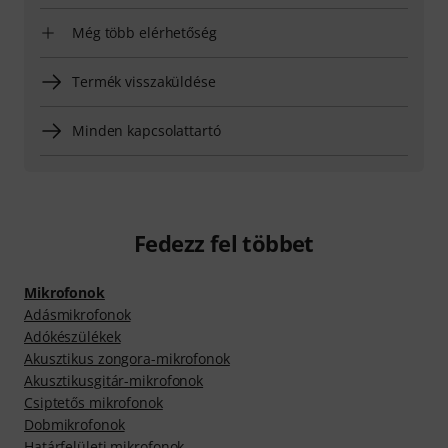
Még több elérhetőség
Termék visszaküldése
Minden kapcsolattartó
Fedezz fel többet
Mikrofonok
Adásmikrofonok
Adókészülékek
Akusztikus zongora-mikrofonok
Akusztikusgitár-mikrofonok
Csiptetős mikrofonok
Dobmikrofonok
Határfelületi mikrofonok