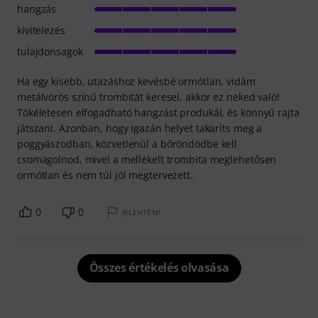
hangzás
kivitelezés
tulajdonsagok
Ha egy kisebb, utazáshoz kevésbé ormótlan, vidám
metálvörös színű trombitát keresel, akkor ez neked való!
Tökéletesen elfogadható hangzást produkál, és könnyű rajta
játszani. Azonban, hogy igazán helyet takaríts meg a
poggyászodban, közvetlenül a bőröndödbe kell
csomagolnod, mivel a mellékelt trombita meglehetősen
ormótlan és nem túl jól megtervezett.
0
0
JELENTEM!
Összes értékelés olvasása