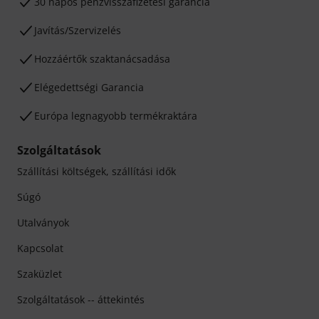
30 napos pénzvisszafizetési garancia
Javítás/Szervizelés
Hozzáértők szaktanácsadása
Elégedettségi Garancia
Európa legnagyobb termékraktára
Szolgáltatások
Szállítási költségek, szállítási idők
Súgó
Utalványok
Kapcsolat
Szaküzlet
Szolgáltatások -- áttekintés