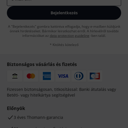
Bejelentkezés
A "Bejelentkezés" gombra kattintva elfogadja, hogy e-mailben küldjünk
önnek hirdetéseket. Bármikor leiratkozhat erről. A hírlevélről további
információkat az
data protection guideline
-ben talál.
* Kitöltés kötelező
Biztonságos vásárlás és fizetés
Fizessen biztonságosan, titkosítással: Banki átutalás vagy
Betéti- vagy hitelkártya segítségével
Előnyök
3 éves Thomann-garancia