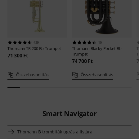
439
10
Thomann
TR 200 Bb-Trumpet
Thomann
Blacky Pocket Bb-
Trumpet
T
71 300 Ft
74 700 Ft
7
Összehasonlítás
Összehasonlítás
Smart Navigator
Thomann B trombiták ugrás a listára