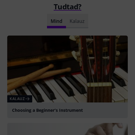
Tudtad?
Mind
Kalauz
KALAUZ
Choosing a Beginner's Instrument