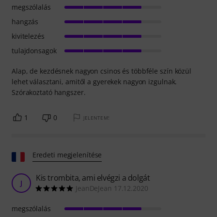
megszólalás
hangzás
kivitelezés
tulajdonsagok
Alap, de kezdésnek nagyon csinos és többféle szín közül
lehet választani, amitől a gyerekek nagyon izgulnak.
Szórakoztató hangszer.
1
0
JELENTEM!
Eredeti megjelenítése
Kis trombita, ami elvégzi a dolgát
J
JeanDeJean 17.12.2020
megszólalás