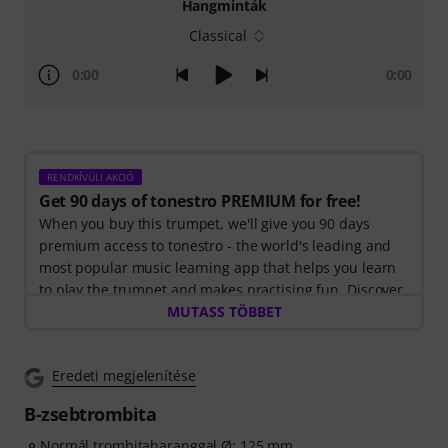
Hangminták
Classical
0:00
0:00
RENDKÍVÜLI AKCIÓ
Get 90 days of tonestro PREMIUM for free!
When you buy this trumpet, we'll give you 90 days
premium access to tonestro - the world's leading and
most popular music learning app that helps you learn
to play the trumpet and makes practising fun. Discover
the world of music with
MUTASS TÖBBET
60 interactive step-by-step
lessons
, over
400 songs with high-quality backing
music
, and more than
270 targeted exercises
.
Eredeti megjelenítése
The interactive live feedback from tonestro listens to
you as you play, analyses each note played, and
B-zsebtrombita
immediately gives you feedback on pitch and rhythm.
Take the opportunity now to develop your trumpet skills
Normál trombitaharanggal Ø: 125 mm