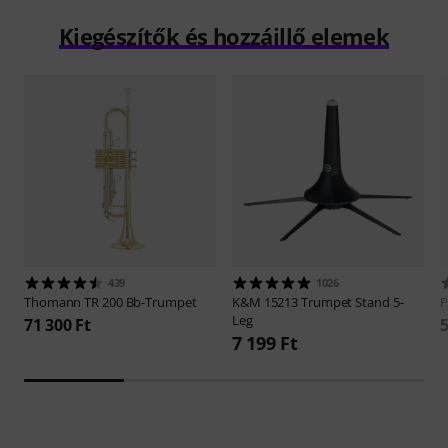
Kiegészítők és hozzáillő elemek
439
1026
Thomann
TR 200 Bb-Trumpet
K&M
15213 Trumpet Stand 5-
P
Leg
71 300 Ft
5
7 199 Ft