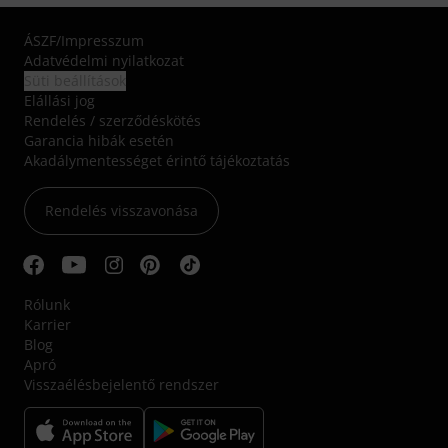
ÁSZF
/
Impresszum
Adatvédelmi nyilatkozat
Süti beállítások
Elállási jog
Rendelés / szerződéskötés
Garancia hibák esetén
Akadálymentességet érintő tájékoztatás
Rendelés visszavonása
Rólunk
Karrier
Blog
Apró
Visszaélésbejelentő rendszer