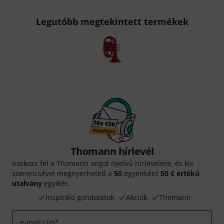
Legutóbb megtekintett termékek
Thomann hírlevél
Iratkozz fel a Thomann angol nyelvű hírlevelére, és kis
szerencsével megnyerheted a
50
egyenként
50 € értékű
utalvány
egyikét.
Inspiráló gondolatok
Akciók
Thomann
e-mail cím
*