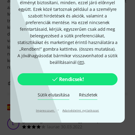
annyit mondhatok, hogy a TR 25 ugyanolyan jól reagál, mint
élményt biztosítani, minden, ezzel járó előnnyel
az otthoni „jó” trombitám (és ez nagyon felső középosztály).
együtt. Ezek közé tartoznak például a a személyre
Minden olyan funkcióval rendelkezik, mint a normál
szabott hirdetések és akciók, valamint a
trombitának, és könnyen tisztítható is, mert ugyanolyan
preferenciák mentése. Ha ezzel nincsenek
könnyen szétszedhető. Négy csillagot adtam a hangzásra,
fenntartásaid, kérjük, egyszerűen csak add meg
de ez a saját játéktudásomnak köszönhető. Egy szakember
beleegyezésed a sütik preferenciákat,
valószínűleg sokkal többet hoz ki belőle :-). Meggyőz a
statisztikákat és marketinget érintő használatára a
kivitelezés, minden cső tökéletesen meg van fúrva, semmi
„Rendben!” gombra kattintva. (
összes mutatása
).
nem lötyög, nem illik. Minden fémből van. A szeretett
A jóváhagyásodat bármikor visszavonhatod a sütik
kompakt Hercules trombitaállványomra viszont nem illik
beállításainál (
itt
).
rendesen: ferde, de a helyén marad! Élvezem a hangszert!!
Rendicsek!
3
0
JELENTEM!
Sütik elutasítása
Részletek
Eredeti megjelenítése
·
Impresszum
Adatvédelmi nyilatkozat
gazdaságos kezdeni és nagyon szép
L
laurae 30.03.2022