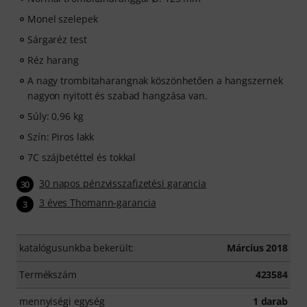
flexibly, effectively and enjoyably - anytime, anywhere.
Monel szelepek
No automatic renewal!
Sárgaréz test
Réz harang
A nagy trombitaharangnak köszönhetően a hangszernek
nagyon nyitott és szabad hangzása van.
Súly: 0,96 kg
Szín: Piros lakk
7C szájbetéttel és tokkal
30 napos pénzvisszafizetési garancia
30
3 éves Thomann-garancia
3
katalógusunkba bekerült:
Március 2018
Termékszám
423584
mennyiségi egység
1 darab