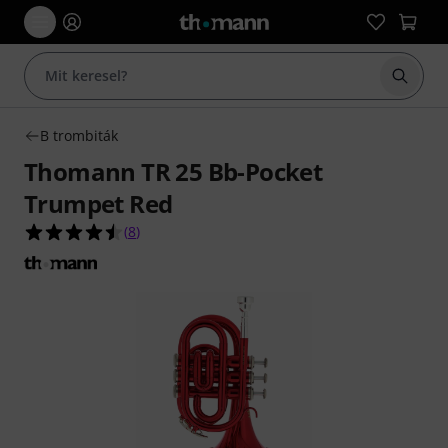
Keresés
B trombiták
Thomann TR 25 Bb-Pocket
Trumpet Red
4.5/5 csillag, összesen 8 értékelés alapján
(
8
)