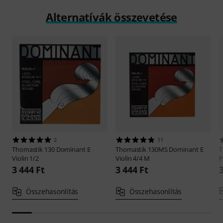
Alternatívák összevetése
2
11
Thomastik
130 Dominant E
Thomastik
130MS Dominant E
T
Violin 1/2
Violin 4/4 M
P
3 444 Ft
3 444 Ft
Összehasonlítás
Összehasonlítás