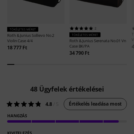
2
TÖKÉLETES MÉRET
T
Roth & Junius
Sollievo No.2
TÖKÉLETES MÉRET
V
Violin Case 4/4
Roth & Junius
Serenata No.01 Vn
Case BK/PA
18 777 Ft
34 790 Ft
48
Ügyfelek értékelései
Értékelés leadása most
4.8
/ 5
HANGZÁS
KIVITELEZÉS