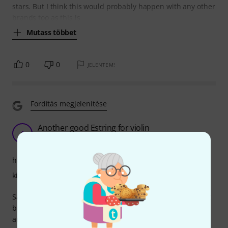
stars. But I think this would probably happen with any other
brands too as this is
Mutass többet
0
0
JELENTEM!
Fordítás megjelenítése
Another good Estring for violin
A
Anonim 01.06.2016
hangzás
kivitelezés
Satisfying E string for violin, sounds good in general, bright
but not too full. Responds well to the different bow strokes
and the various musical agogic.