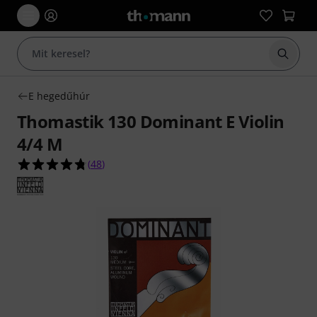
Keresés
E hegedűhúr
Thomastik 130 Dominant E Violin
4/4 M
4.8/5 csillag, összesen 48 értékelés alapján
(
48
)