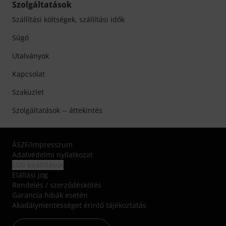
Szolgáltatások
Szállítási költségek, szállítási idők
Súgó
Utalványok
Kapcsolat
Szaküzlet
Szolgáltatások -- áttekintés
ÁSZF
/
Impresszum
Adatvédelmi nyilatkozat
Süti beállítások
Elállási jog
Rendelés / szerződéskötés
Garancia hibák esetén
Akadálymentességet érintő tájékoztatás