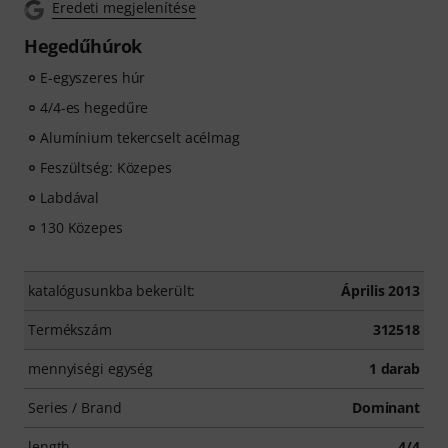
Eredeti megjelenítése
Hegedűhúrok
E-egyszeres húr
4/4-es hegedűre
Alumínium tekercselt acélmag
Feszültség: Közepes
Labdával
130 Közepes
katalógusunkba bekerült:
Április 2013
Termékszám
312518
mennyiségi egység
1 darab
Series / Brand
Dominant
length
4/4