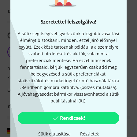
0
0
JELENTEM!
Szeretettel felszolgálva!
A sütik segítségével igyekszünk a legjobb vásárlási
Fordítás megjelenítése
élményt biztosítani, minden, ezzel járó előnnyel
együtt. Ezek közé tartoznak például a a személyre
Good
CG
szabott hirdetések és akciók, valamint a
Carlo Grazia 05.05.2020
preferenciák mentése. Ha ezzel nincsenek
fenntartásaid, kérjük, egyszerűen csak add meg
hangzás
beleegyezésed a sütik preferenciákat,
kivitelezés
statisztikákat és marketinget érintő használatára a
„Rendben!” gombra kattintva. (
összes mutatása
).
QUALITY AND PRICE ARE VERY GOOD.
A jóváhagyásodat bármikor visszavonhatod a sütik
beállításainál (
itt
).
0
0
JELENTEM!
Rendicsek!
Eredeti megjelenítése
Sütik elutasítása
Részletek