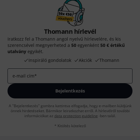
Thomann hírlevél
Iratkozz fel a Thomann angol nyelvű hírlevelére, és kis
szerencsével megnyerheted a
50
egyenként
50 € értékű
utalvány
egyikét.
Inspiráló gondolatok
Akciók
Thomann
e-mail cím
*
Bejelentkezés
A "Bejelentkezés" gombra kattintva elfogadja, hogy e-mailben küldjünk
önnek hirdetéseket. Bármikor leiratkozhat erről. A hírlevélről további
információkat az
data protection guideline
-ben talál.
* Kitöltés kötelező