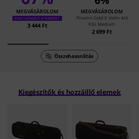
6%
MEGVÁSÁROLOM
MEGVÁSÁROLOM
Pirastro Gold E Violin 4/4
PONT UGYANEZT A TERMÉKET
KGL Medium
3 444 Ft
2 699 Ft
Összehasonlítás
Kiegészítők és hozzáillő elemek