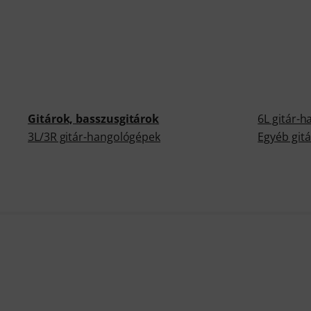
Gitárok, basszusgitárok
6L gitár-
3L/3R gitár-hangológépek
Egyéb git