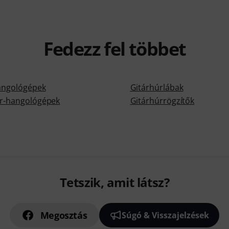
Fedezz fel többet
hangológépek
Gitárhúrlábak
ár-hangológépek
Gitárhúrrögzítők
Tetszik, amit látsz?
Megosztás
Súgó & Visszajelzések