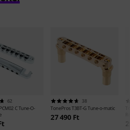
62
38
PCM02 C Tune-O-
TonePros
T3BT-G Tune-o-matic
T
e
Ro
27 490 Ft
Ft
2