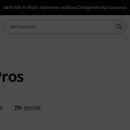
79 000 Ft fölött díjmentes szállítás
Elégedettségi Garancia
Kere
ros
se
70+
termék