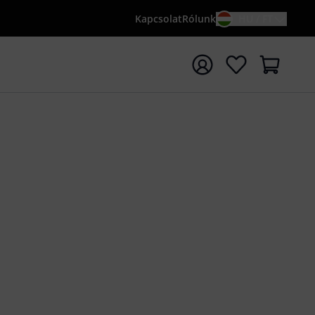
Kapcsolat
Rólunk
HU / FT
sés indítása {searchTerm} keresőszóval