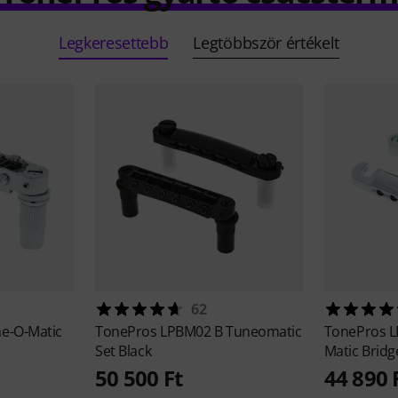
Legkeresettebb
Legtöbbször értékelt
62
ne-O-Matic
TonePros
LPBM02 B Tuneomatic
TonePros
L
Set Black
Matic Bridg
50 500 Ft
44 890 