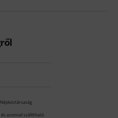
ről
i Népköztársaság
és azonnal szállítható.