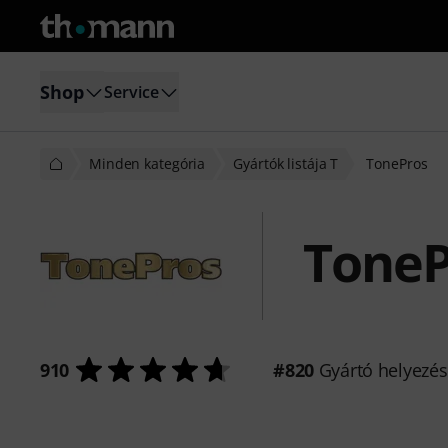
Shop
Service
Minden kategória
Gyártók listája T
TonePros
ToneP
910
#820
Gyártó helyezé