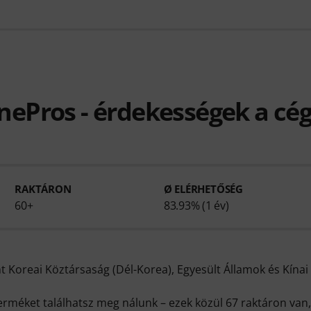
nePros - érdekességek a cég
RAKTÁRON
Ø ELÉRHETŐSÉG
60+
83.93% (1 év)
 Koreai Köztársaság (Dél-Korea), Egyesült Államok és Kína
rméket találhatsz meg nálunk – ezek közül 67 raktáron van, 