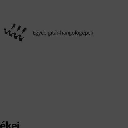
Egyéb gitár-hangológépek
ékei