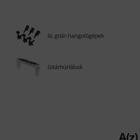
6L gitár-hangológépek
Gitárhúrlábak
A(z