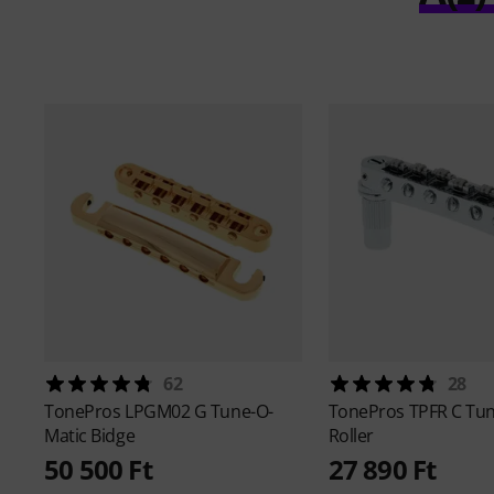
62
28
TonePros
LPGM02 G Tune-O-
TonePros
TPFR C Tu
Matic Bidge
Roller
50 500 Ft
27 890 Ft