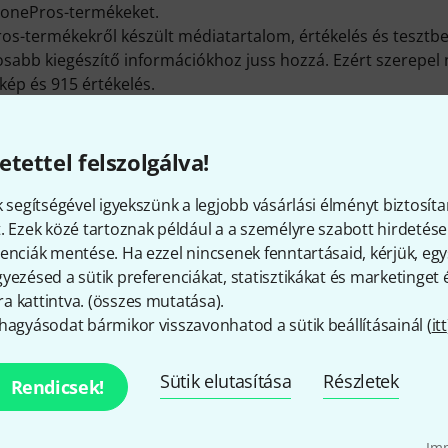
TonePros-termékeket.
os-termékekről készült médiatartalom, értékelés és tesztb
sabb kiegészítő információkhoz juss hozzá. Ezért szerepel 
ép és 915 értékelés.
eve
TonePros LPBM02 B Tuneomatic Set Black
. A legforróbb
02 G Tune-O-Matic Bidge
, amelyből eddigi fennállásunk óta
ePros 2 évnyi garanciát szavatol. Ehhez mi még hozzáteszün
etettel felszolgálva!
yi garanciát szavatolunk.
itt találsz bővebb tájékoztatást:
http://www.tonepros.com
k segítségével igyekszünk a legjobb vásárlási élményt biztosíta
. Ezek közé tartoznak például a a személyre szabott hirdetések
enciák mentése. Ha ezzel nincsenek fenntartásaid, kérjük, e
yezésed a sütik preferenciákat, statisztikákat és marketinget
 kattintva. (
összes mutatása
).
Így érhetsz el minket
hagyásodat bármikor visszavonhatod a sütik beállításainál (
itt
Sütik elutasítása
Részletek
Rendicsek!
Ügyfélszolgálatunk minden kérdés és észr
Im