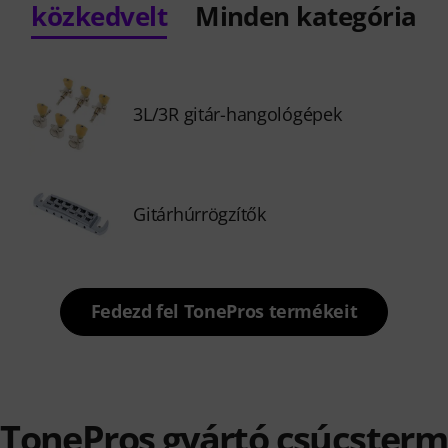
közkedvelt
Minden kategória
3L/3R gitár-hangológépek
Gitárhúrrögzítők
Fedezd fel TonePros termékeit
) TonePros gyártó csúcsterm