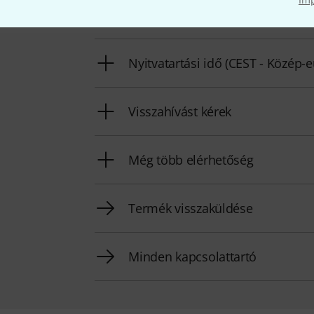
Készítsd elő ügyfélszámodat
Nyitvatartási idő (CEST - Közép-
Visszahívást kérek
Még több elérhetőség
Termék visszaküldése
Minden kapcsolattartó