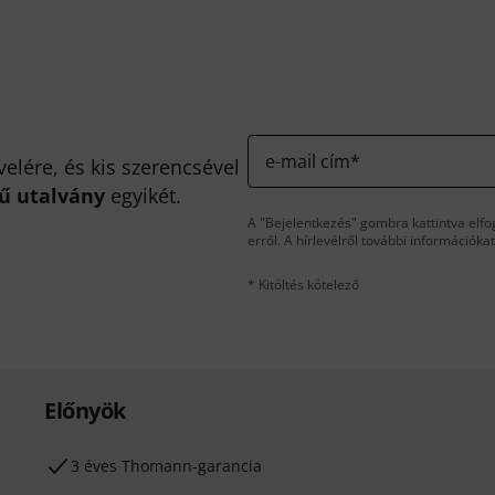
e-mail cím
*
velére, és kis szerencsével
kű utalvány
egyikét.
A "Bejelentkezés" gombra kattintva elfo
erről. A hírlevélről további információka
* Kitöltés kötelező
Előnyök
3 éves Thomann-garancia