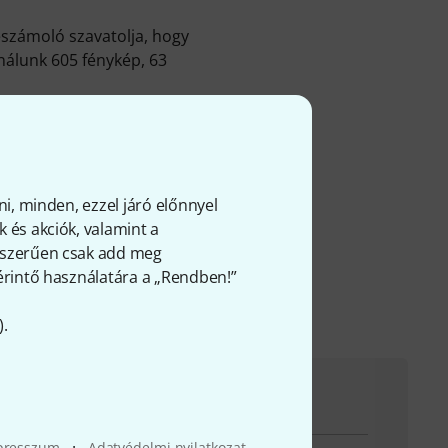
eszámoló szavatolja, hogy
nálunk 605 fénykép, 63
 TonePros-termék a
 1.000 darabot adtunk el.
k egy évet, és vásárlóink
ni, minden, ezzel járó előnnyel
 és akciók, valamint a
gyszerűen csak add meg
 érintő használatára a „Rendben!”
).
evétel esetén örömmel áll rendelkezésedre
·
presszum
Adatvédelmi nyilatkozat