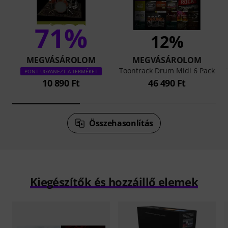
71%
12%
MEGVÁSÁROLOM
MEGVÁSÁROLOM
Toontrack Drum Midi 6 Pack
PONT UGYANEZT A TERMÉKET
10 890 Ft
46 490 Ft
Összehasonlítás
Kiegészítők és hozzáillő elemek