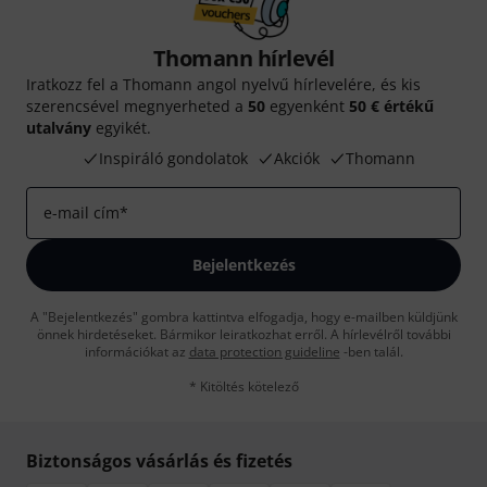
Thomann hírlevél
Iratkozz fel a Thomann angol nyelvű hírlevelére, és kis
szerencsével megnyerheted a
50
egyenként
50 € értékű
utalvány
egyikét.
Inspiráló gondolatok
Akciók
Thomann
e-mail cím
*
Bejelentkezés
A "Bejelentkezés" gombra kattintva elfogadja, hogy e-mailben küldjünk
önnek hirdetéseket. Bármikor leiratkozhat erről. A hírlevélről további
információkat az
data protection guideline
-ben talál.
* Kitöltés kötelező
Biztonságos vásárlás és fizetés