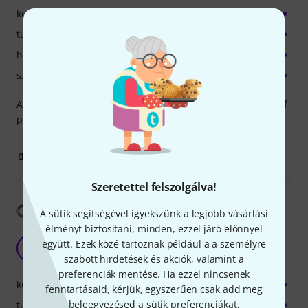
kezelés
tulajdonsagok
hangzás/minőség
számítógép kihasználtsága
Absolute quality MIDI parts. Superb addition to database of
parts to make song writing far easier.
0
0
JELENTEM!
Szeretettel felszolgálva!
Fordítás megjelenítése
A sütik segítségével igyekszünk a legjobb vásárlási
élményt biztosítani, minden, ezzel járó előnnyel
Toontrack Drum Midi Pack
együtt. Ezek közé tartoznak például a a személyre
R
rhunter734 12.07.2023
szabott hirdetések és akciók, valamint a
preferenciák mentése. Ha ezzel nincsenek
kezelés
fenntartásaid, kérjük, egyszerűen csak add meg
beleegyezésed a sütik preferenciákat,
tulajdonsagok