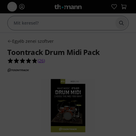
Keresés
Egyéb zenei szoftver
Toontrack Drum Midi Pack
4.8/5 csillag, összesen 26 értékelés alapján
(
26
)