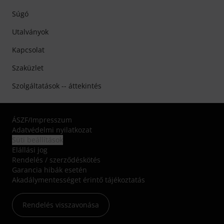
Súgó
Utalványok
Kapcsolat
Szaküzlet
Szolgáltatások -- áttekintés
ÁSZF
/
Impresszum
Adatvédelmi nyilatkozat
Süti beállítások
Elállási jog
Rendelés / szerződéskötés
Garancia hibák esetén
Akadálymentességet érintő tájékoztatás
Rendelés visszavonása