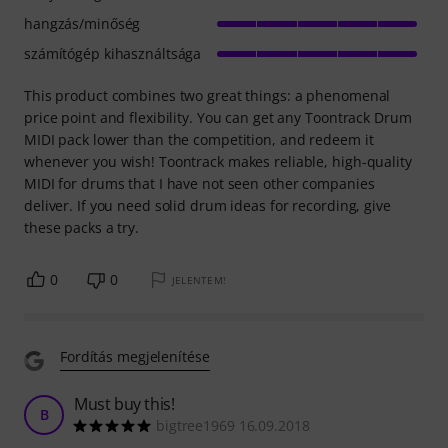
hangzás/minőség
számítógép kihasználtsága
This product combines two great things: a phenomenal
price point and flexibility. You can get any Toontrack Drum
MIDI pack lower than the competition, and redeem it
whenever you wish! Toontrack makes reliable, high-quality
MIDI for drums that I have not seen other companies
deliver. If you need solid drum ideas for recording, give
these packs a try.
0
0
JELENTEM!
Fordítás megjelenítése
Must buy this!
B
bigtree1969 16.09.2018