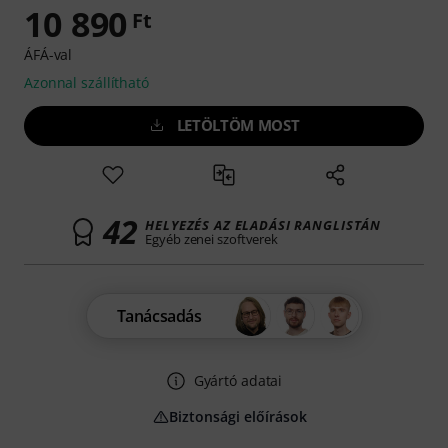
10 890
Ft
ÁFÁ-val
Azonnal szállítható
LETÖLTÖM MOST
42
HELYEZÉS AZ ELADÁSI RANGLISTÁN
Egyéb zenei szoftverek
Tanácsadás
Gyártó adatai
Biztonsági előírások