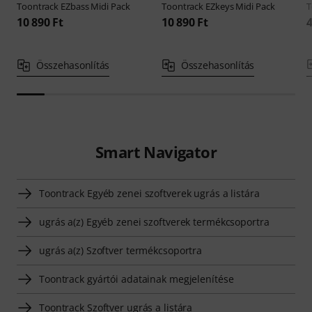
Toontrack
EZbass Midi Pack
Toontrack
EZkeys Midi Pack
T
10 890 Ft
10 890 Ft
4
Összehasonlítás
Összehasonlítás
Smart Navigator
Toontrack Egyéb zenei szoftverek ugrás a listára
ugrás a(z) Egyéb zenei szoftverek termékcsoportra
ugrás a(z) Szoftver termékcsoportra
Toontrack gyártói adatainak megjelenítése
Toontrack Szoftver ugrás a listára