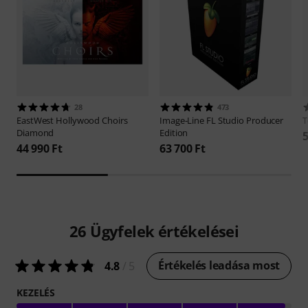
28
473
EastWest
Hollywood Choirs
Image-Line
FL Studio Producer
T
Diamond
Edition
5
44 990 Ft
63 700 Ft
26
Ügyfelek értékelései
Értékelés leadása most
4.8
/ 5
KEZELÉS