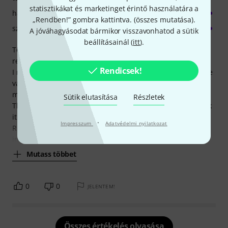
statisztikákat és marketinget érintő használatára a
hangzás/minőség
„Rendben!” gombra kattintva. (
összes mutatása
).
számítógép kihasználtsága
A jóváhagyásodat bármikor visszavonhatod a sütik
beállításainál (
itt
).
Too many choices? No worries. Toontrack Midi Pack to the
rescue.
Rendicsek!
I recently purchased EZDrummer 3 and was happy with the
variety of drum grooves that it came with, but I needed
more. Like most musicians, more is...well more.
Sütik elutasítása
Részletek
The Midi 6 Pack was a great solution at a great price. Check
it out.
·
Impresszum
Adatvédelmi nyilatkozat
Remember, there's a way to hear all of the grooves directly
in
Mutass többet
0
0
JELENTEM!
Összes értékelés olvasása