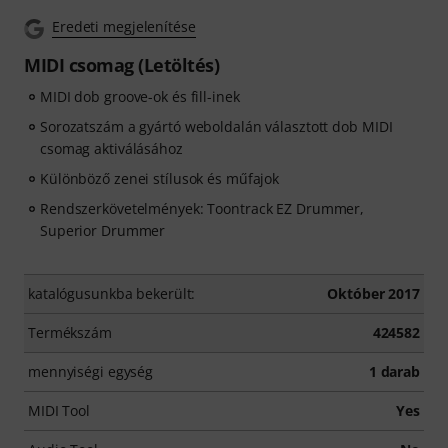
Eredeti megjelenítése
MIDI csomag (Letöltés)
MIDI dob groove-ok és fill-inek
Sorozatszám a gyártó weboldalán választott dob MIDI
csomag aktiválásához
Különböző zenei stílusok és műfajok
Rendszerkövetelmények: Toontrack EZ Drummer,
Superior Drummer
katalógusunkba bekerült:
Október 2017
Termékszám
424582
mennyiségi egység
1 darab
MIDI Tool
Yes