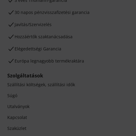
3 éves Thomann-garancia
30 napos pénzvisszafizetési garancia
Javítás/Szervizelés
Hozzáértők szaktanácsadása
Elégedettségi Garancia
Európa legnagyobb termékraktára
Szolgáltatások
Szállítási költségek, szállítási idők
Súgó
Utalványok
Kapcsolat
Szaküzlet