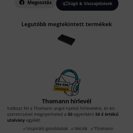
Megosztás
Súgó & Visszajelzések
Legutóbb megtekintett termékek
Thomann hírlevél
Iratkozz fel a Thomann angol nyelvű hírlevelére, és kis
szerencsével megnyerheted a
50
egyenként
50 € értékű
utalvány
egyikét.
Inspiráló gondolatok
Akciók
Thomann