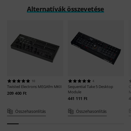
Alternatívák összevetése
10
4
Twisted Electrons
MEGAfm MKII
Sequential
Take 5 Desktop
O
Module
M
209 400 Ft
441 111 Ft
4
Összehasonlítás
Összehasonlítás