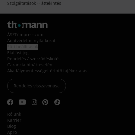
Szolgáltatások -- áttekintés
ÁSZF
/
Impresszum
Adatvédelmi nyilatkozat
Süti beállítások
Elállási jog
Rendelés / szerződéskötés
Garancia hibák esetén
Akadálymentességet érintő tájékoztatás
Rendelés visszavonása
Rólunk
Karrier
Blog
Apró