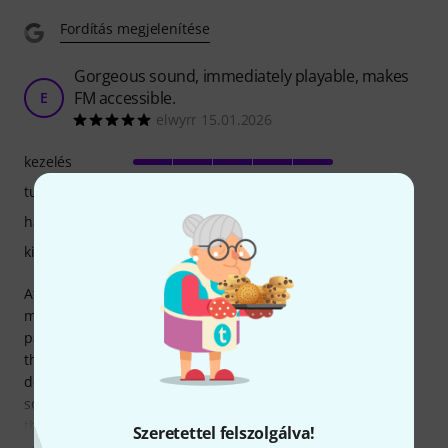
Fordítás megjelenítése
Gorgeous sound, immediately playable, makes
FM accessible.
E
elwyrr 15.01.2026
kezelés
tulajdonsagok
hangzás
kivitelezés
At last, a tactile, visual FM interface that doesn't require
menu diving. I own a DX11, which sounds great but is
painful to program. I longed for a user-friendly FM synth
that would allow me to get my head around FM sound
design. Yes, Dexed and other VSTs exist, but I wanted
something physical to get lost in. For a long time I thought
the Opsix would be the answer,
Szeretettel felszolgálva!