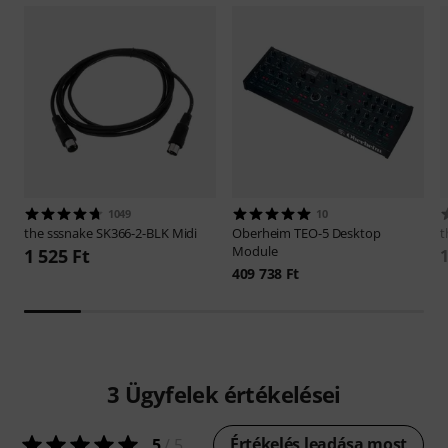
1049
10
the sssnake
SK366-2-BLK Midi
Oberheim
TEO-5 Desktop
t
Module
1 525 Ft
1
409 738 Ft
3
Ügyfelek értékelései
Értékelés leadása most
5
/ 5