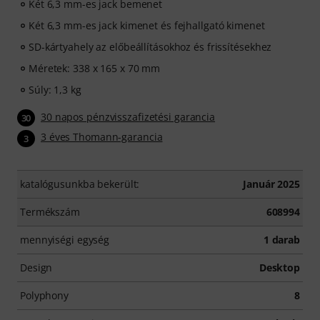
Két 6,3 mm-es jack bemenet
Két 6,3 mm-es jack kimenet és fejhallgató kimenet
SD-kártyahely az előbeállításokhoz és frissítésekhez
Méretek: 338 x 165 x 70 mm
Súly: 1,3 kg
30 napos pénzvisszafizetési garancia
30
3 éves Thomann-garancia
3
katalógusunkba bekerült:
Január 2025
Termékszám
608994
mennyiségi egység
1 darab
Design
Desktop
Polyphony
8