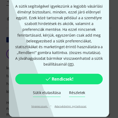
Mutass többet
A sütik segítségével igyekszünk a legjobb vásárlási
élményt biztosítani, minden, ezzel járó előnnyel
együtt. Ezek közé tartoznak például a a személyre
0
0
JELENTEM!
szabott hirdetések és akciók, valamint a
preferenciák mentése. Ha ezzel nincsenek
fenntartásaid, kérjük, egyszerűen csak add meg
Eredeti megjelenítése
beleegyezésed a sütik preferenciákat,
statisztikákat és marketinget érintő használatára a
Meglepő!!!
„Rendben!” gombra kattintva. (
összes mutatása
).
Y
Yoggy 02.03.2025
A jóváhagyásodat bármikor visszavonhatod a sütik
beállításainál (
itt
).
kezelés
tulajdonsagok
Rendicsek!
hangzás
kivitelezés
Sütik elutasítása
Részletek
Hát, lenyűgözött!! Nekem megvolt a MegaFM-em, amit
·
Impresszum
Adatvédelmi nyilatkozat
nagyon szerettem, de sosem használtam a zenéimben...
másrészt ott, az első másodpercektől kezdve rájövünk, hogy