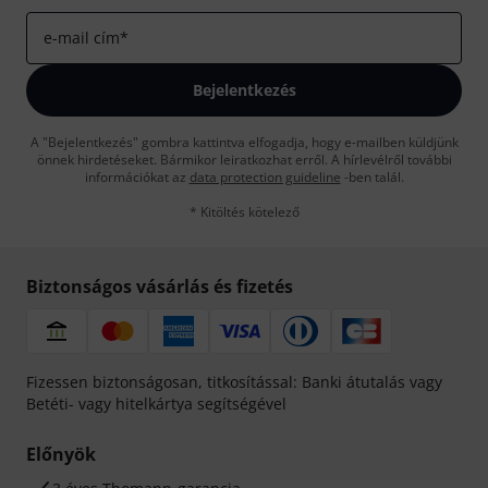
e-mail cím
*
Bejelentkezés
A "Bejelentkezés" gombra kattintva elfogadja, hogy e-mailben küldjünk
önnek hirdetéseket. Bármikor leiratkozhat erről. A hírlevélről további
információkat az
data protection guideline
-ben talál.
* Kitöltés kötelező
Biztonságos vásárlás és fizetés
Fizessen biztonságosan, titkosítással: Banki átutalás vagy
Betéti- vagy hitelkártya segítségével
Előnyök