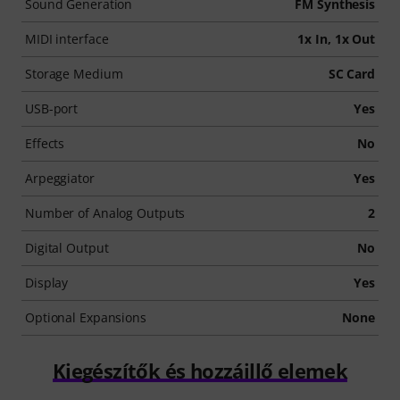
Sound Generation
FM Synthesis
MIDI interface
1x In, 1x Out
Storage Medium
SC Card
USB-port
Yes
Effects
No
Arpeggiator
Yes
Number of Analog Outputs
2
Digital Output
No
Display
Yes
Optional Expansions
None
Kiegészítők és hozzáillő elemek