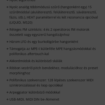
Nyolc analóg többmódusú szűrő (hangonként egy) 15
szűrőmóddal (aluláteresztő, felüláteresztő, sáváteresztő,
fázis, stb.), HEAT paraméterrel és két rezonancia opcióval
(LIQUID, MS20)
Réteges FM szintézis: 4 és 2 operátoros FM motorok
összetett vagy egyszerű hangdizájnhoz
Három LFO és egy burkológörbe hangonként
Támogatja az MPE-t különféle MPE hangzásmódokkal és
polifonikus aftertouch-kal
Akkordmódok és különböző skálák
Ribbon vezérlő pitch bendekhez, modulációhoz és preset
morphinghoz
Polifonikus szekvenszer: 128 lépéses szekvenszer MIDI
szinkronizálással és loop opciókkal
Arpeggiator különböző módokkal
USB-MIDI, MIDI DIN be-/kimenet