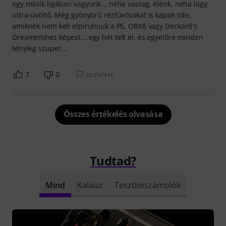
egy másik ligában vagyunk... néha vastag, élénk, néha lágy,
ultra-üvöltő. Még gyönyörű rézfúvósokat is kapok tőle,
amiknek nem kell elpirulniuk a P5, OBX8 vagy Deckard's
Dreamemhez képest... egy hét telt el, és egyelőre minden
tényleg szuper...
7
0
JELENTEM!
Összes értékelés olvasása
Tudtad?
Mind
Kalauz
Tesztbeszámolók