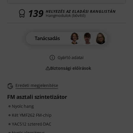
139
HELYEZÉS AZ ELADÁSI RANGLISTÁN
Hangmodulok (bővítő)
Tanácsadás
Gyártó adatai
Biztonsági előírások
Eredeti megjelenítése
FM asztali szintetizátor
Nyolc hang
Két YMF262 FM-chip
YAC512 sztereó DAC
Nyolc algoritmus