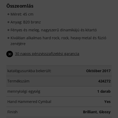
Összeomlás
Méret: 45 cm
Anyag: B20 bronz
Fényes és meleg, nagyszerű dinamikájú és kitartó
Kiválóan alkalmas hard rock, rock, heavy metal és fúzió
zenéjére
30 napos pénzvisszafizetési garancia
30
katalógusunkba bekerült:
Október 2017
Termékszám
424272
mennyiségi egység
1 darab
Hand Hammered Cymbal
Yes
Finish
Brilliant, Glossy