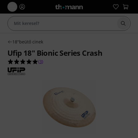
Keresés
18"beütő cinek
Ufip 18" Bionic Series Crash
5.0/5 csillag, összesen 3 értékelés alapján
(
3
)