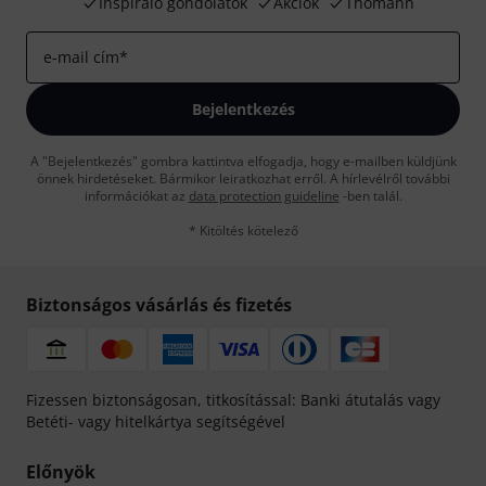
Inspiráló gondolatok
Akciók
Thomann
e-mail cím
*
Bejelentkezés
A "Bejelentkezés" gombra kattintva elfogadja, hogy e-mailben küldjünk
önnek hirdetéseket. Bármikor leiratkozhat erről. A hírlevélről további
információkat az
data protection guideline
-ben talál.
* Kitöltés kötelező
Biztonságos vásárlás és fizetés
Fizessen biztonságosan, titkosítással: Banki átutalás vagy
Betéti- vagy hitelkártya segítségével
Előnyök