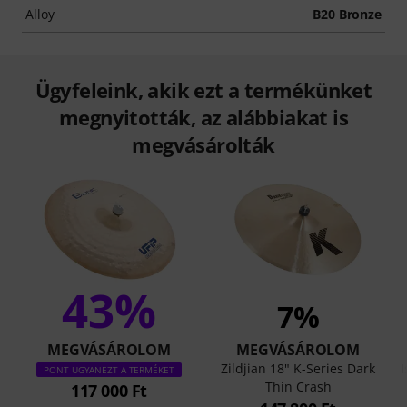
Alloy
B20 Bronze
Ügyfeleink, akik ezt a termékünket
megnyitották, az alábbiakat is
megvásárolták
43%
7%
MEGVÁSÁROLOM
MEGVÁSÁROLOM
Zildjian 18" K-Series Dark
I
PONT UGYANEZT A TERMÉKET
Thin Crash
117 000 Ft