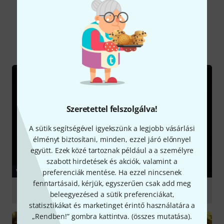
Tudtad?
Mind
Videók
Kalauz
Szeretettel felszolgálva!
A sütik segítségével igyekszünk a legjobb vásárlási
élményt biztosítani, minden, ezzel járó előnnyel
együtt. Ezek közé tartoznak például a a személyre
szabott hirdetések és akciók, valamint a
VIDEÓ
preferenciák mentése. Ha ezzel nincsenek
fenntartásaid, kérjük, egyszerűen csak add meg
Ufip 18 Bionic Series Crash
beleegyezésed a sütik preferenciákat,
statisztikákat és marketinget érintő használatára a
lejátszás
„Rendben!” gombra kattintva. (
összes mutatása
).