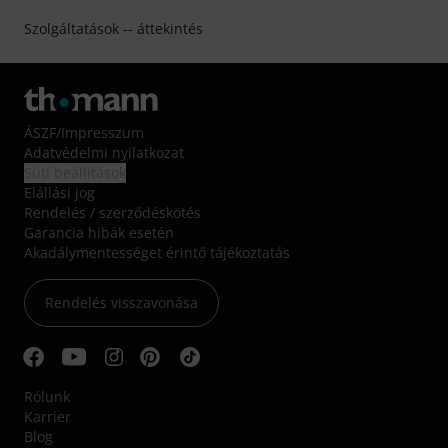
Szolgáltatások -- áttekintés
ÁSZF
/
Impresszum
Adatvédelmi nyilatkozat
Süti beállítások
Elállási jog
Rendelés / szerződéskötés
Garancia hibák esetén
Akadálymentességet érintő tájékoztatás
Rendelés visszavonása
Rólunk
Karrier
Blog