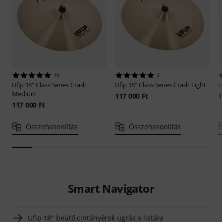
10
2
Ufip
18" Class Series Crash
Ufip
18" Class Series Crash Light
U
Medium
117 000 Ft
1
117 000 Ft
Összehasonlítás
Összehasonlítás
Smart Navigator
Ufip 18" beütő cintányérok ugrás a listára