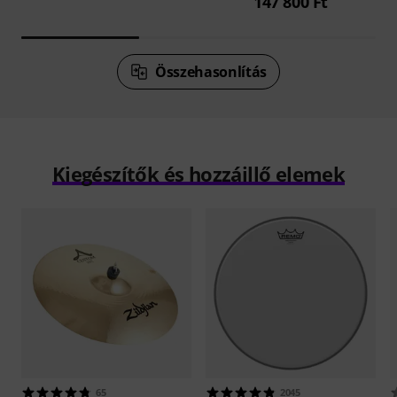
147 800 Ft
Összehasonlítás
Kiegészítők és hozzáillő elemek
65
2045