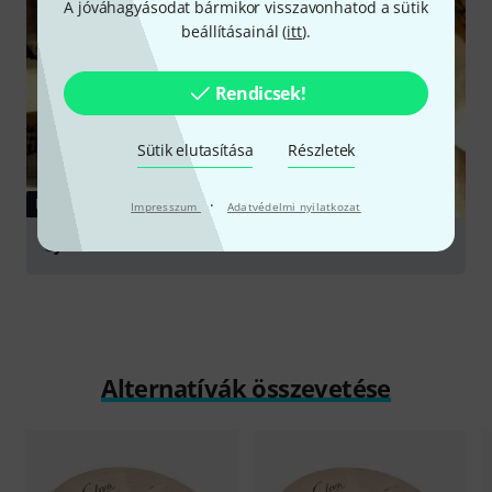
A jóváhagyásodat bármikor visszavonhatod a sütik
beállításainál (
itt
).
Rendicsek!
Sütik elutasítása
Részletek
KALAUZ
·
Impresszum
Adatvédelmi nyilatkozat
Cymbals
Alternatívák összevetése