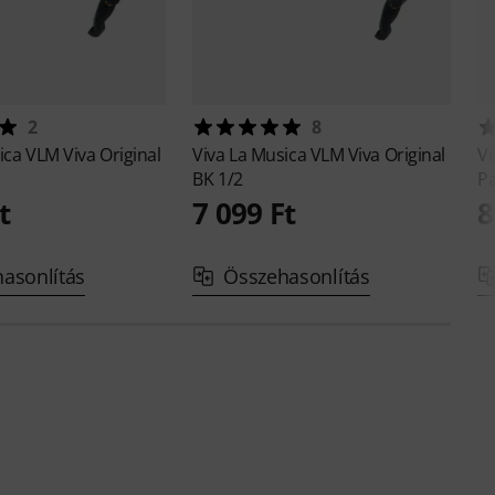
2
8
sica
VLM Viva Original
Viva La Musica
VLM Viva Original
Vi
BK 1/2
Pa
t
7 099 Ft
8
asonlítás
Összehasonlítás