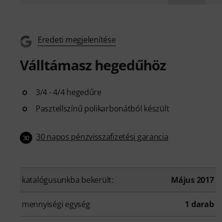
Eredeti megjelenítése
Válltámasz hegedűhöz
3/4 - 4/4 hegedűre
Pasztellszínű polikarbonátból készült
30 napos pénzvisszafizetési garancia
30
katalógusunkba bekerült:
Május 2017
mennyiségi egység
1 darab