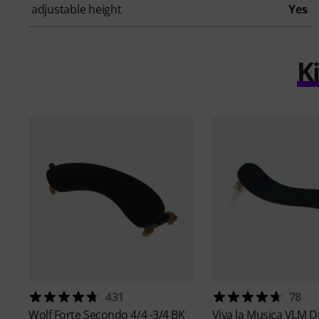
adjustable height
Yes
K
431
78
Wolf
Forte Secondo 4/4 -3/4 BK
Viva la Musica
VLM D