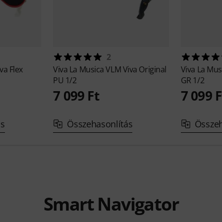
2
va Flex
Viva La Musica
VLM Viva Original
Viva La Mu
PU 1/2
GR 1/2
7 099 Ft
7 099 F
ás
Összehasonlítás
Összeh
Smart Navigator