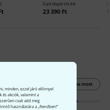
d
Dark Maple VN 4/4
Ma
Ft
23 390 Ft
1
Értékelés leadása most
ni, minden, ezzel járó előnnyel
 és akciók, valamint a
gyszerűen csak add meg
 érintő használatára a „Rendben!”