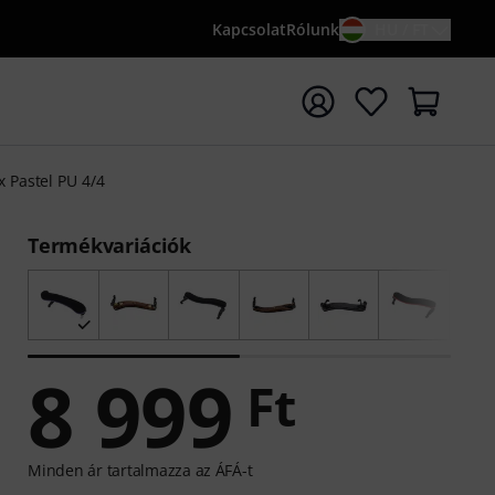
Kapcsolat
Rólunk
HU / FT
sés indítása {searchTerm} keresőszóval
x Pastel PU 4/4
Termékvariációk
8 999
Ft
Minden ár tartalmazza az ÁFÁ-t