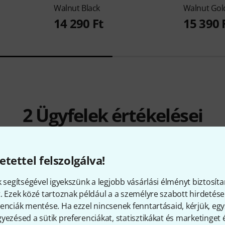
Walnut Black
Walnut Gol
14 290 Ft
15 390 
2
Ügyfelek értékelései
etettel felszolgálva!
5
/ 5
k segítségével igyekszünk a legjobb vásárlási élményt biztosíta
. Ezek közé tartoznak például a a személyre szabott hirdetések
ITÁS
enciák mentése. Ha ezzel nincsenek fenntartásaid, kérjük, e
yezésed a sütik preferenciákat, statisztikákat és marketinget