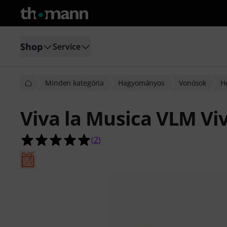
Shop
Service
Minden kategória
Hagyományos
Vonósok
H
Viva la Musica VLM Viv
5.0/5 csillag, összesen 2 értékelés a
(
2
)