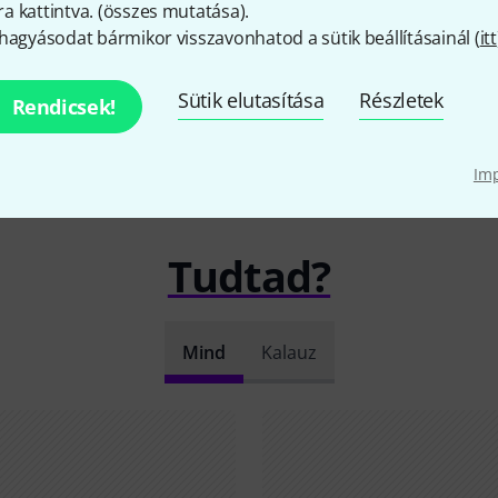
EZÉS
 kattintva. (
összes mutatása
).
hagyásodat bármikor visszavonhatod a sütik beállításainál (
itt
Sütik elutasítása
Részletek
Rendicsek!
Im
Tudtad?
Mind
Kalauz