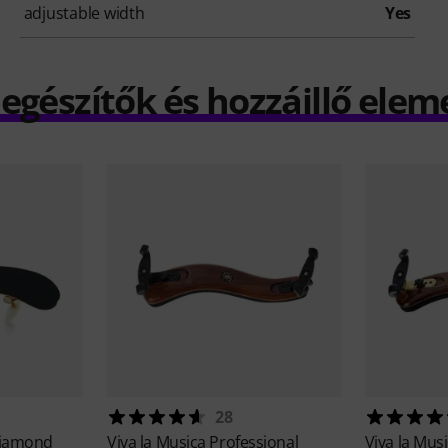
adjustable width
Yes
iegészítők és hozzáillő elem
28
iamond
Viva la Musica
Professional
Viva la Mus