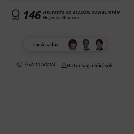
146
HELYEZÉS AZ ELADÁSI RANGLISTÁN
Hegedűválltámasz
Tanácsadás
Gyártó adatai
Biztonsági előírások