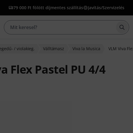
79 000 Ft fölött díjmentes szállítás
Javítás/Szervizelés
Kere
egedű- / violakieg.
Válltámasz
Viva la Musica
VLM Viva Fle
a Flex Pastel PU 4/4
lapján