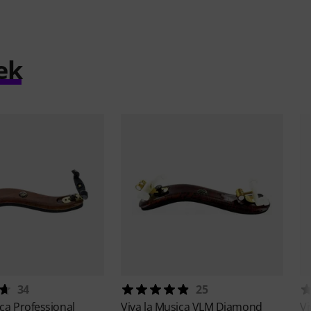
ek
34
25
ica
Professional
Viva la Musica
VLM Diamond
Vi