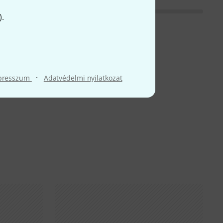
).
·
presszum
Adatvédelmi nyilatkozat