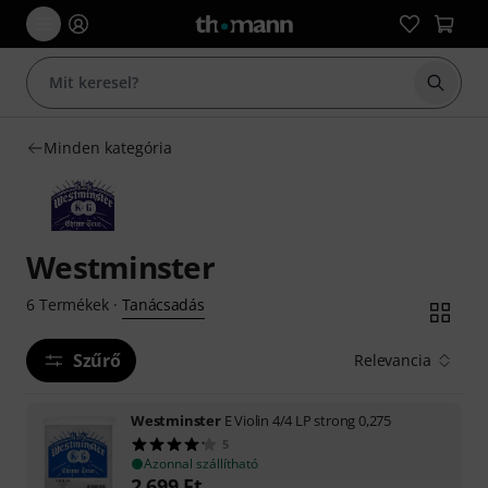
Keresés
Minden kategória
Westminster
Tanácsadás
6
Termékek
·
Szűrő
Relevancia
Westminster
E Violin 4/4 LP strong 0,275
5
Azonnal szállítható
2 699
Ft