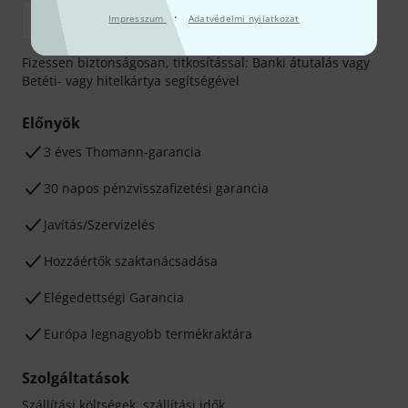
·
Impresszum
Adatvédelmi nyilatkozat
Fizessen biztonságosan, titkosítással: Banki átutalás vagy
Betéti- vagy hitelkártya segítségével
Előnyök
3 éves Thomann-garancia
30 napos pénzvisszafizetési garancia
Javítás/Szervizelés
Hozzáértők szaktanácsadása
Elégedettségi Garancia
Európa legnagyobb termékraktára
Szolgáltatások
Szállítási költségek, szállítási idők