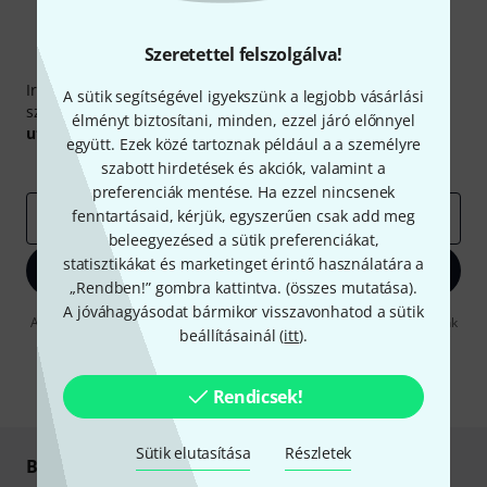
Szeretettel felszolgálva!
Thomann hírlevél
Iratkozz fel a Thomann angol nyelvű hírlevelére, és kis
A sütik segítségével igyekszünk a legjobb vásárlási
szerencsével megnyerheted a
50
egyenként
50 € értékű
élményt biztosítani, minden, ezzel járó előnnyel
utalvány
egyikét.
együtt. Ezek közé tartoznak például a a személyre
Inspiráló gondolatok
Akciók
Thomann
szabott hirdetések és akciók, valamint a
preferenciák mentése. Ha ezzel nincsenek
fenntartásaid, kérjük, egyszerűen csak add meg
e-mail cím
*
beleegyezésed a sütik preferenciákat,
statisztikákat és marketinget érintő használatára a
Bejelentkezés
„Rendben!” gombra kattintva. (
összes mutatása
).
A jóváhagyásodat bármikor visszavonhatod a sütik
A "Bejelentkezés" gombra kattintva elfogadja, hogy e-mailben küldjünk
beállításainál (
itt
).
önnek hirdetéseket. Bármikor leiratkozhat erről. A hírlevélről további
információkat az
data protection guideline
-ben talál.
* Kitöltés kötelező
Rendicsek!
Sütik elutasítása
Részletek
Biztonságos vásárlás és fizetés