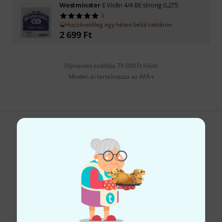
Westminster
E Violin 4/4 BE strong 0,275
3
Hozzávetőleg egy héten belül raktáron
2 699
Ft
Díjmentes szállítás 79 000 Ft fölött
Minden ár tartalmazza az ÁFÁ-t
Tetszik, amit látsz?
Megosztás
Súgó & Visszajelzések