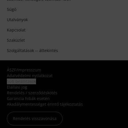
Súgó
Utalványok
Kapcsolat
Szaküzlet
Szolgáltatások -- áttekintés
ÁSZF
/
Impresszum
Adatvédelmi nyilatkozat
Süti beállítások
Elállási jog
Rendelés / szerződéskötés
Garancia hibák esetén
Akadálymentességet érintő tájékoztatás
Rendelés visszavonása