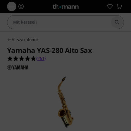
Keresés
Altszaxofonok
Yamaha YAS-280 Alto Sax
4.7/5 csillag, összesen 261 értékelés alapján
(
261
)