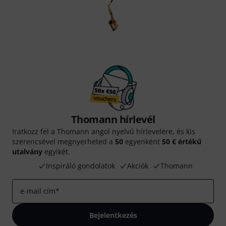
Thomann hírlevél
Iratkozz fel a Thomann angol nyelvű hírlevelére, és kis
szerencsével megnyerheted a
50
egyenként
50 € értékű
utalvány
egyikét.
Inspiráló gondolatok
Akciók
Thomann
e-mail cím
*
Bejelentkezés