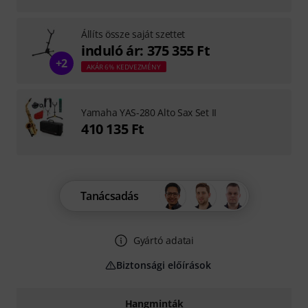
Állíts össze saját szettet
induló ár: 375 355 Ft
+2
AKÁR 6% KEDVEZMÉNY
Yamaha YAS-280 Alto Sax Set II
410 135 Ft
Tanácsadás
Gyártó adatai
Biztonsági előírások
Hangminták