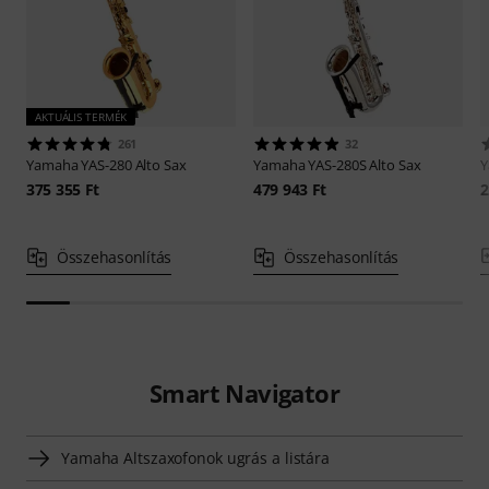
AKTUÁLIS TERMÉK
261
32
Yamaha
YAS-280 Alto Sax
Yamaha
YAS-280S Alto Sax
375 355 Ft
479 943 Ft
2
Összehasonlítás
Összehasonlítás
Smart Navigator
Yamaha Altszaxofonok ugrás a listára