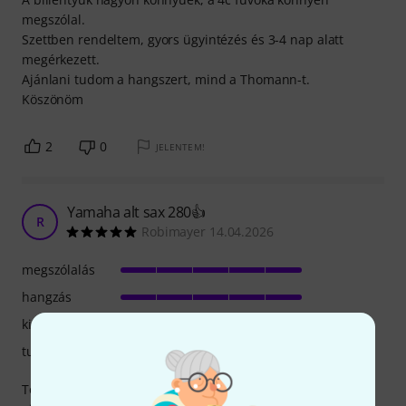
megszólal.
Szettben rendeltem, gyors ügyintézés és 3-4 nap alatt
megérkezett.
Ajánlani tudom a hangszert, mind a Thomann-t.
Köszönöm
2
0
JELENTEM!
Yamaha alt sax 280👍
R
Robimayer 14.04.2026
megszólalás
hangzás
kivitelezés
tulajdonsagok
Többet vásároltam , mind nagyon jól megszólaltak! Csak