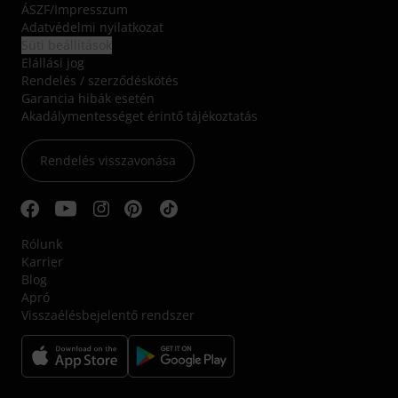
ÁSZF
/
Impresszum
Adatvédelmi nyilatkozat
Süti beállítások
Elállási jog
Rendelés / szerződéskötés
Garancia hibák esetén
Akadálymentességet érintő tájékoztatás
Rendelés visszavonása
Rólunk
Karrier
Blog
Apró
Visszaélésbejelentő rendszer