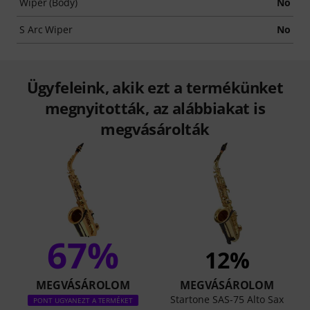
Wiper (Body)
No
S Arc Wiper
No
Ügyfeleink, akik ezt a termékünket
megnyitották, az alábbiakat is
megvásárolták
67%
12%
MEGVÁSÁROLOM
MEGVÁSÁROLOM
Startone SAS-75 Alto Sax
PONT UGYANEZT A TERMÉKET