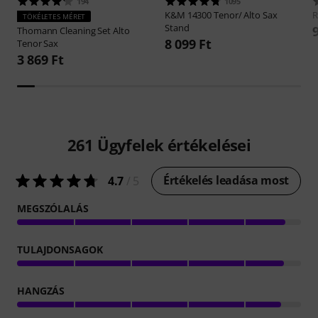
194
1095
K&M
14300 Tenor/ Alto Sax
R
TÖKÉLETES MÉRET
Stand
Thomann
Cleaning Set Alto
8 099 Ft
Tenor Sax
3 869 Ft
261
Ügyfelek értékelései
Értékelés leadása most
4.7
/ 5
MEGSZÓLALÁS
TULAJDONSAGOK
HANGZÁS