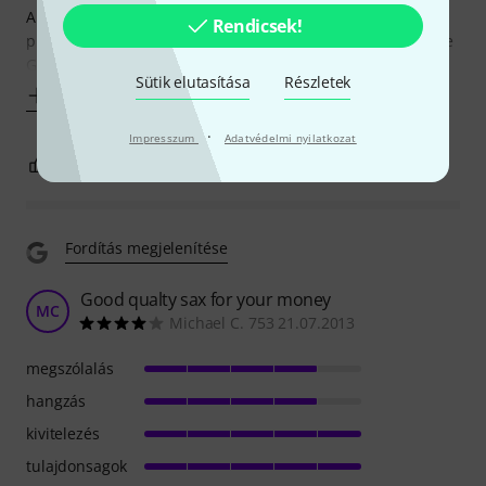
Altissimo range is more easily accessible as high F# key is
Rendicsek!
provided. The side C and Bb seem a little undervented. The
G# pad
Sütik elutasítása
Részletek
Mutass többet
·
Impresszum
Adatvédelmi nyilatkozat
5
0
JELENTEM!
Fordítás megjelenítése
Good qualty sax for your money
MC
Michael C. 753 21.07.2013
megszólalás
hangzás
kivitelezés
tulajdonsagok