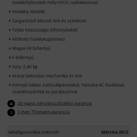
skills flexibly, effectively and enjoyably - anytime,
továbbfejlesztett mély H/Cis csatlakozással
anywhere. No automatic renewal!
Keskeny léptékű
Sárgarézből készült test és szerkezet
Teljes hosszúságú billentyűvédő
Állítható hüvelykujjtámasz
Magas F# billentyű
F-billentyű
Súly: 2,40 kg
Arany lakkozású mechanika és test
Könnyű tokkal, hátizsákpántokkal, Yamaha 4C fúvókával,
szaxofonpánttal és parafazsírral
30 napos pénzvisszafizetési garancia
30
3 éves Thomann-garancia
3
katalógusunkba bekerült:
Március 2012