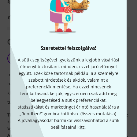
ajánlani tudom másoknak!!!!👍👍👍
0
0
JELENTEM!
Fordítás megjelenítése
Szeretettel felszolgálva!
Very good instrument
E
A sütik segítségével igyekszünk a legjobb vásárlási
etc-etc 08.04.2019
élményt biztosítani, minden, ezzel járó előnnyel
együtt. Ezek közé tartoznak például a a személyre
megszólalás
szabott hirdetések és akciók, valamint a
hangzás
preferenciák mentése. Ha ezzel nincsenek
kivitelezés
fenntartásaid, kérjük, egyszerűen csak add meg
beleegyezésed a sütik preferenciákat,
tulajdonsagok
statisztikákat és marketinget érintő használatára a
„Rendben!” gombra kattintva. (
összes mutatása
).
The saxophone arrived fine out-of-box except for the octave
A jóváhagyásodat bármikor visszavonhatod a sütik
key which was riding a little high and in released position
beállításainál (
itt
).
was about 1 mm above equal height with the thumb rest.
All notes in standard range respond well, in tune and clear.