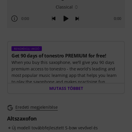
Classical
0:00
0:00
RENDKÍVÜLI AKCIÓ
Get 90 days of tonestro PREMIUM for free!
When you buy this saxophone, we'll give you 90 days
premium access to tonestro - the world's leading and
most popular music learning app that helps you learn
to play the saxophone and makes practising fun.
Discover the world of music with
MUTASS TÖBBET
60 interactive step-
by-step lessons
, over
400 songs with high-quality
backing music
, and more than
270 targeted exercises
.
Eredeti megjelenítése
The interactive live feedback from tonestro listens to
you as you play, analyses each note played, and
Altszaxofon
immediately gives you feedback on pitch and rhythm.
Take the opportunity now to develop your saxophone
Új modell továbbfejlesztett S-bow vevővel és