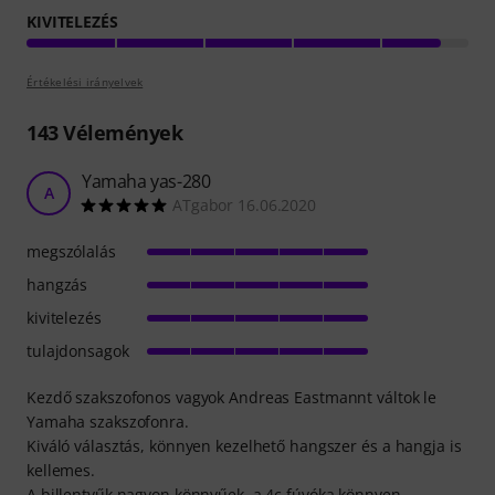
KIVITELEZÉS
Értékelési irányelvek
143
Vélemények
Yamaha yas-280
A
ATgabor 16.06.2020
megszólalás
hangzás
kivitelezés
tulajdonsagok
Kezdő szakszofonos vagyok Andreas Eastmannt váltok le
Yamaha szakszofonra.
Kiváló választás, könnyen kezelhető hangszer és a hangja is
kellemes.
A billentyűk nagyon könnyűek, a 4c fúvóka könnyen