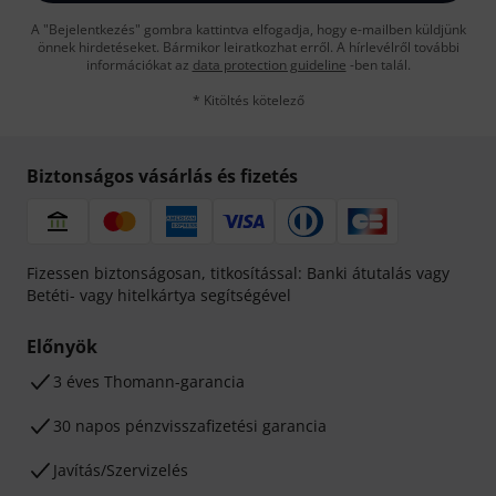
A "Bejelentkezés" gombra kattintva elfogadja, hogy e-mailben küldjünk
önnek hirdetéseket. Bármikor leiratkozhat erről. A hírlevélről további
információkat az
data protection guideline
-ben talál.
* Kitöltés kötelező
Biztonságos vásárlás és fizetés
Fizessen biztonságosan, titkosítással: Banki átutalás vagy
Betéti- vagy hitelkártya segítségével
Előnyök
3 éves Thomann-garancia
30 napos pénzvisszafizetési garancia
Javítás/Szervizelés