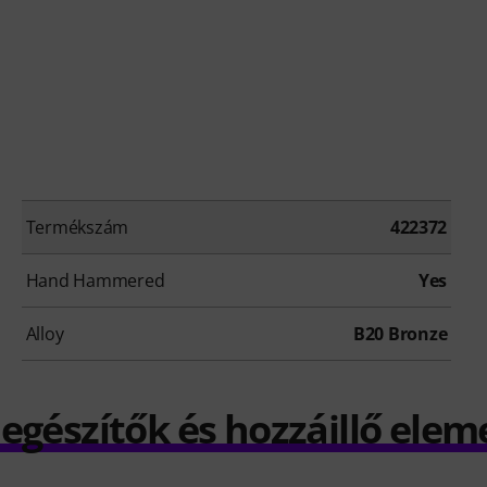
Termékszám
422372
Hand Hammered
Yes
Alloy
B20 Bronze
iegészítők és hozzáillő elem