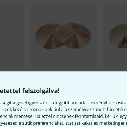
61
 Series
Paiste
2002 Classic 14" Sound
Zildjian
14" 
Edge HH
etettel felszolgálva!
200 200 
146 700 Ft
k segítségével igyekszünk a legjobb vásárlási élményt biztosíta
. Ezek közé tartoznak például a a személyre szabott hirdetések
enciák mentése. Ha ezzel nincsenek fenntartásaid, kérjük, e
yezésed a sütik preferenciákat, statisztikákat és marketinget