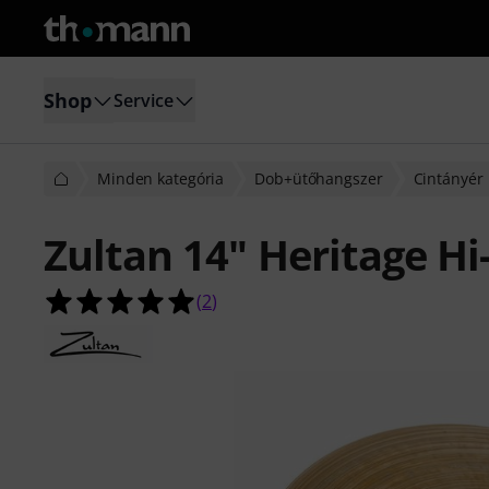
Shop
Service
Minden kategória
Dob+ütőhangszer
Cintányér
Zultan 14" Heritage Hi
5.0/5 csillag, összesen 2 értékelés a
(
2
)