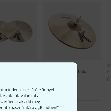
25
5
K-Series Hi-Hat
Zildjian
14" K Sweet Hats
Pa
6
Ft
185 000 Ft
ni, minden, ezzel járó előnnyel
 és akciók, valamint a
gyszerűen csak add meg
 érintő használatára a „Rendben!”