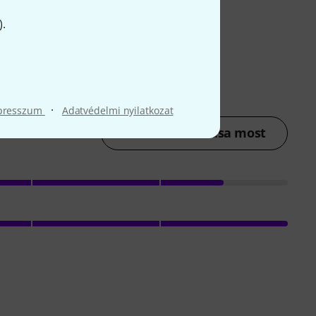
).
·
presszum
Adatvédelmi nyilatkozat
Értékelés leadása most