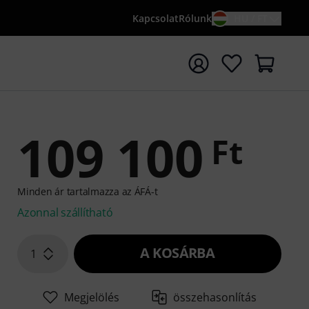
Kapcsolat
Rólunk
HU / FT
sés indítása {searchTerm} keresőszóval
109 100
Ft
Minden ár tartalmazza az ÁFÁ-t
Azonnal szállítható
A KOSÁRBA
1
Megjelölés
összehasonlítás