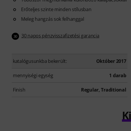
Erőteljes szinte minden stílusban
Meleg hangzás sok felhanggal
30 napos pénzvisszafizetési garancia
30
katalógusunkba bekerült:
Október 2017
mennyiségi egység
1 darab
Finish
Regular, Traditional
K