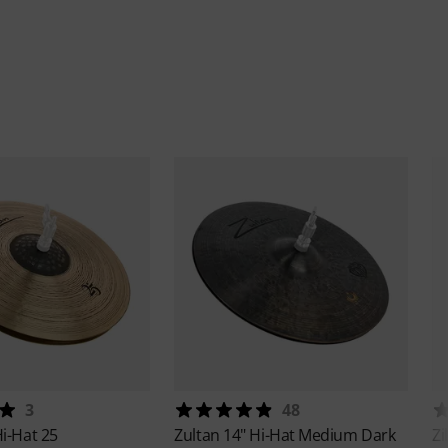
3
48
Hi-Hat 25
Zultan
14" Hi-Hat Medium Dark
Zi