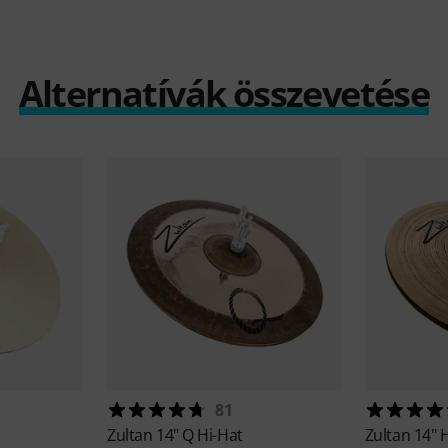
Alternatívák összevetése
81
Zultan
14" Q Hi-Hat
Zultan
14" 