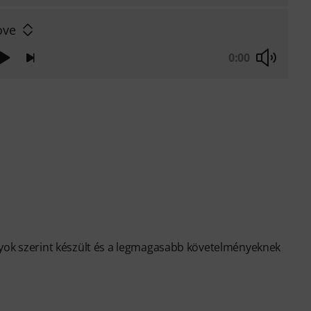
ove
0:00
nyok szerint készült és a legmagasabb követelményeknek