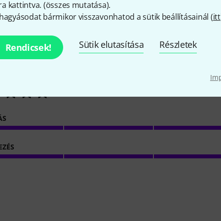
 kattintva. (
összes mutatása
).
hagyásodat bármikor visszavonhatod a sütik beállításainál (
itt
2
Ügyfelek értékelései
Sütik elutasítása
Részletek
Rendicsek!
Im
5
/ 5
ÁS
EZÉS