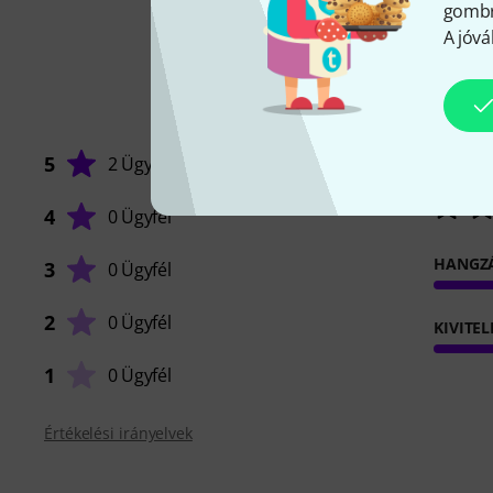
gombra
A jóvá
5
2 Ügyfél
4
0 Ügyfél
HANGZ
3
0 Ügyfél
2
0 Ügyfél
KIVITEL
1
0 Ügyfél
Értékelési irányelvek