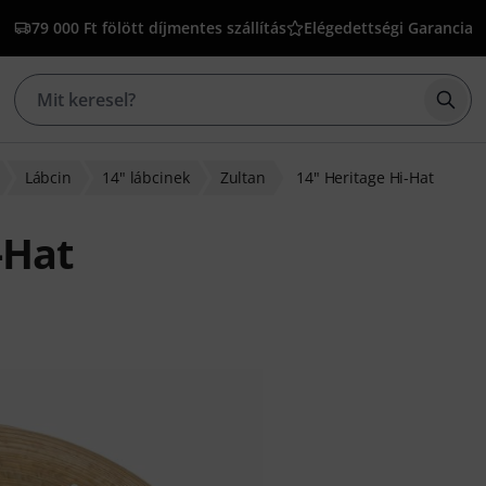
79 000 Ft fölött díjmentes szállítás
Elégedettségi Garancia
Kere
Lábcin
14" lábcinek
Zultan
14" Heritage Hi-Hat
-Hat
lapján