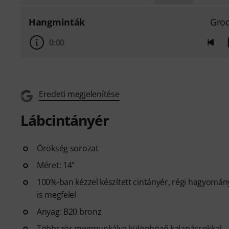
Hangminták
Gro
0:00
Eredeti megjelenítése
Lábcintányér
Örökség sorozat
Méret: 14"
100%-ban kézzel készített cintányér, régi hagyomá
is megfelel
Anyag: B20 bronz
Többször megmunkálva különböző kalapácsokkal