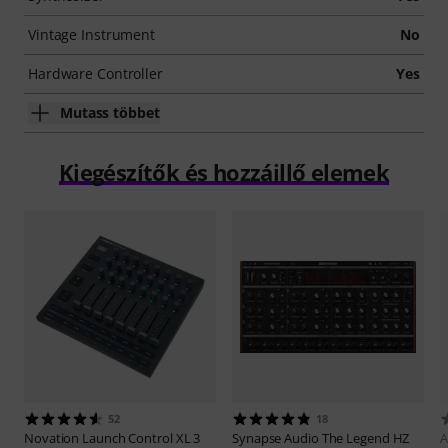
Vintage Instrument
No
Hardware Controller
Yes
Mutass többet
Kiegészítők és hozzáillő elemek
52
18
Novation
Launch Control XL 3
Synapse Audio
The Legend HZ
A