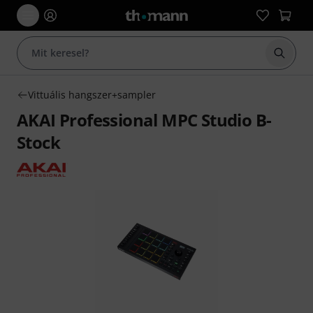
Keresés
Vittuális hangszer+sampler
AKAI Professional MPC Studio B-
Stock