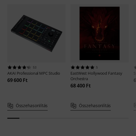
53
5
AKAI Professional
MPC Studio
EastWest
Hollywood Fantasy
S
Orchestra
69 600 Ft
6
68 400 Ft
Összehasonlítás
Összehasonlítás