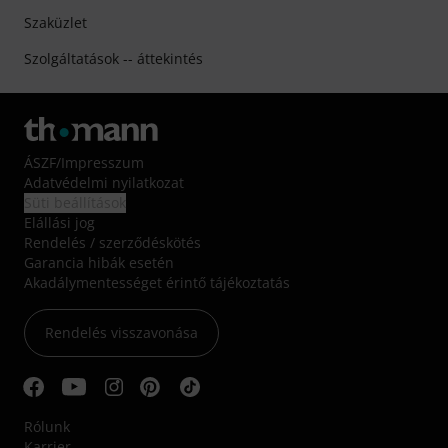
Szaküzlet
Szolgáltatások -- áttekintés
ÁSZF
/
Impresszum
Adatvédelmi nyilatkozat
Süti beállítások
Elállási jog
Rendelés / szerződéskötés
Garancia hibák esetén
Akadálymentességet érintő tájékoztatás
Rendelés visszavonása
Rólunk
Karrier