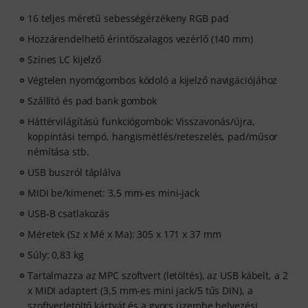
16 teljes méretű sebességérzékeny RGB pad
Hozzárendelhető érintőszalagos vezérlő (140 mm)
Színes LC kijelző
Végtelen nyomógombos kódoló a kijelző navigációjához
Szállító és pad bank gombok
Háttérvilágítású funkciógombok: Visszavonás/újra,
koppintási tempó, hangismétlés/reteszelés, pad/műsor
némítása stb.
USB buszról táplálva
MIDI be/kimenet: 3,5 mm-es mini-jack
USB-B csatlakozás
Méretek (Sz x Mé x Ma): 305 x 171 x 37 mm
Súly: 0,83 kg
Tartalmazza az MPC szoftvert (letöltés), az USB kábelt, a 2
x MIDI adaptert (3,5 mm-es mini jack/5 tűs DIN), a
szoftverletöltő kártyát és a gyors üzembe helyezési