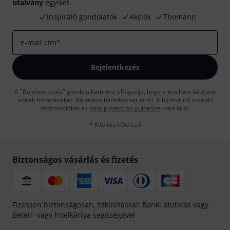
utalvány
egyikét.
Inspiráló gondolatok
Akciók
Thomann
e-mail cím
*
Bejelentkezés
A "Bejelentkezés" gombra kattintva elfogadja, hogy e-mailben küldjünk
önnek hirdetéseket. Bármikor leiratkozhat erről. A hírlevélről további
információkat az
data protection guideline
-ben talál.
* Kitöltés kötelező
Biztonságos vásárlás és fizetés
Fizessen biztonságosan, titkosítással: Banki átutalás vagy
Betéti- vagy hitelkártya segítségével