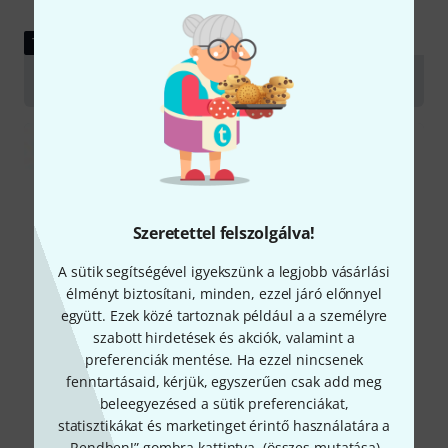
TESZTBESZÁMOLÓ
Akai MPC Studio
Szeretettel felszolgálva!
A sütik segítségével igyekszünk a legjobb vásárlási
élményt biztosítani, minden, ezzel járó előnnyel
együtt. Ezek közé tartoznak például a a személyre
szabott hirdetések és akciók, valamint a
preferenciák mentése. Ha ezzel nincsenek
fenntartásaid, kérjük, egyszerűen csak add meg
beleegyezésed a sütik preferenciákat,
statisztikákat és marketinget érintő használatára a
„Rendben!” gombra kattintva. (
összes mutatása
).