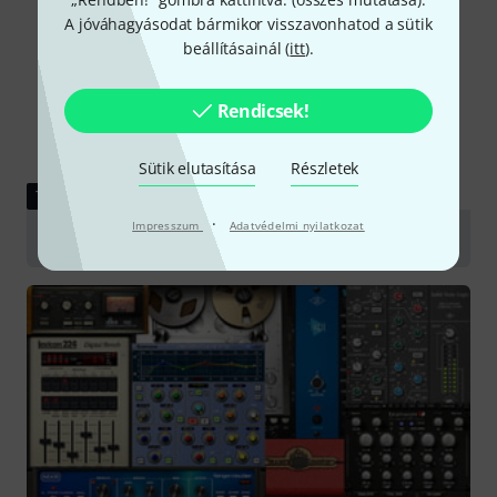
A jóváhagyásodat bármikor visszavonhatod a sütik
beállításainál (
itt
).
Rendicsek!
Sütik elutasítása
Részletek
TESZTBESZÁMOLÓ
·
Impresszum
Adatvédelmi nyilatkozat
Akai MPC Studio MKII