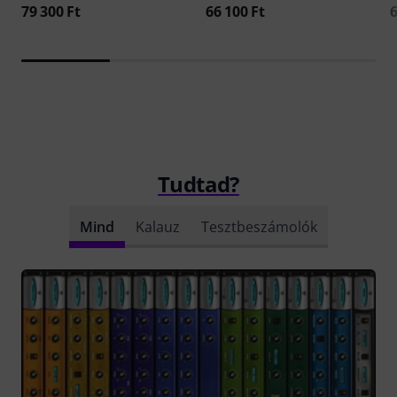
79 300 Ft
66 100 Ft
6
Tudtad?
Mind
Kalauz
Tesztbeszámolók