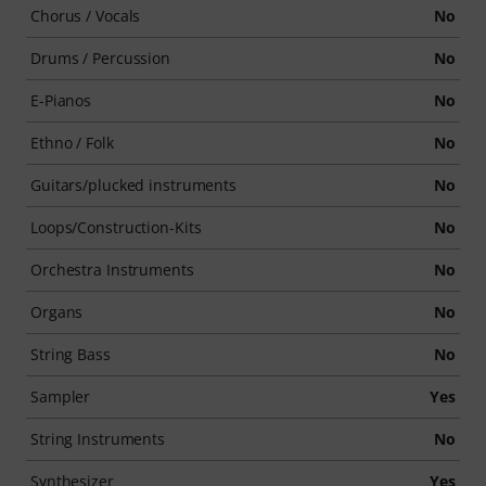
Chorus / Vocals
No
Drums / Percussion
No
E-Pianos
No
Ethno / Folk
No
Guitars/plucked instruments
No
Loops/Construction-Kits
No
Orchestra Instruments
No
Organs
No
String Bass
No
Sampler
Yes
String Instruments
No
Synthesizer
Yes