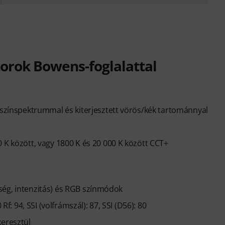
torok Bowens-foglalattal
b színspektrummal és kiterjesztett vörös/kék tartománnyal
 K között, vagy 1800 K és 20 000 K között CCT+
ettség, intenzitás) és RGB színmódok
Rf: 94, SSI (volfrámszál): 87, SSI (D56): 80
keresztül