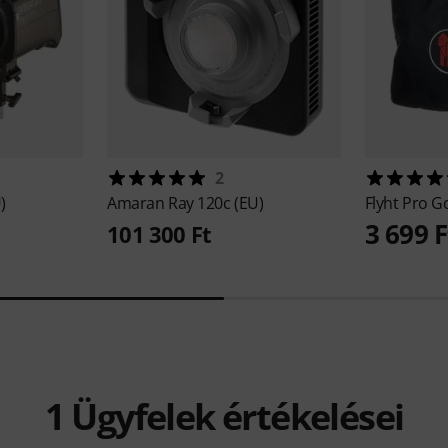
2
)
Amaran
Ray 120c (EU)
Flyht Pro
Go
3 699 F
101 300 Ft
1
Ügyfelek értékelései