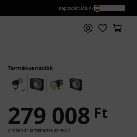
Kapcsolat
Rólunk
HU / FT
sés indítása {searchTerm} keresőszóval
Termékvariációk
279 008
Ft
Minden ár tartalmazza az ÁFÁ-t