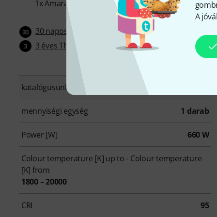
1x Amaran Ray 660c EPP szállítódobozt
gombra
A jóvá
30 napos pénzvisszafizetési garancia
30
3 éves Thomann-garancia
3
katalógusunkba bekerült:
Április 2026
mennyiségi egység
1 darab
Power [W]
660 W
Colour temperature [K] up to - Colour temperature
[K] from
1800 – 20000
CRI
95