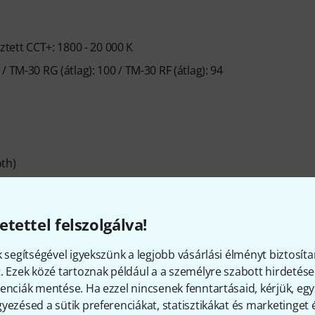
ztett CCT+: 1800 - 20 000 K
0 / TM-30 RG (átlag): 100 / TM-30 RF (átlag): 94
oth)
etettel felszolgálva!
k segítségével igyekszünk a legjobb vásárlási élményt biztosíta
állítódoboz: 59,7 x 35,5 x 32 cm
. Ezek közé tartoznak például a a személyre szabott hirdetések
g
enciák mentése. Ha ezzel nincsenek fenntartásaid, kérjük, e
kábelt, 1x Amaran Blue Bowens Mount védőburkolatot és
yezésed a sütik preferenciákat, statisztikákat és marketinget