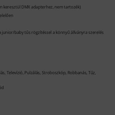
-n keresztül DMX adapterhez, nem tartozék)
elelően
 junior/baby tűs rögzítéssel a könnyű állványra szerelés
mlás, Televízió, Pulzálás, Stroboszkóp, Robbanás, Tűz,
ód