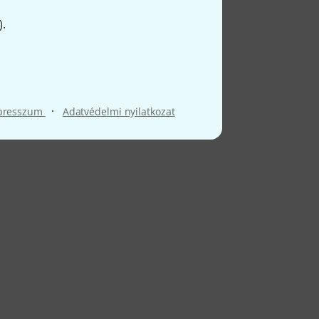
).
·
presszum
Adatvédelmi nyilatkozat