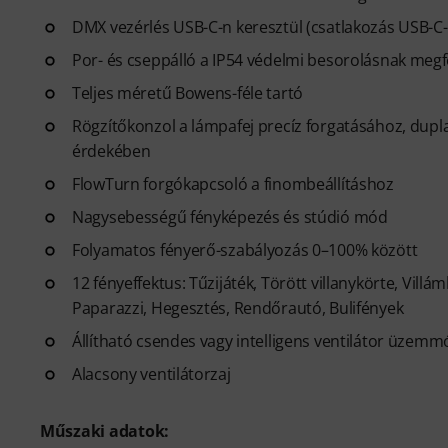
DMX vezérlés USB-C-n keresztül (csatlakozás USB-C
Por- és cseppálló a IP54 védelmi besorolásnak megf
Teljes méretű Bowens-féle tartó
Rögzítőkonzol a lámpafej precíz forgatásához, dupla
érdekében
FlowTurn forgókapcsoló a finombeállításhoz
Nagysebességű fényképezés és stúdió mód
Folyamatos fényerő-szabályozás 0–100% között
12 fényeffektus: Tűzijáték, Törött villanykörte, Villá
Paparazzi, Hegesztés, Rendőrautó, Bulifények
Állítható csendes vagy intelligens ventilátor üzemm
Alacsony ventilátorzaj
Műszaki adatok: