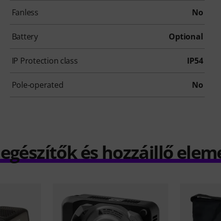
Fanless
No
Battery
Optional
IP Protection class
IP54
Pole-operated
No
iegészítők és hozzáillő elem