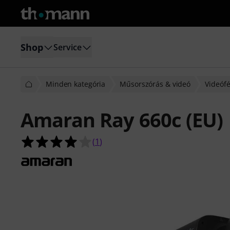
Shop
Service
Minden kategória
Műsorszórás & videó
Videóf
Amaran Ray 660c (EU)
4.0/5 csillag, összesen 1 értékelés a
(
1
)