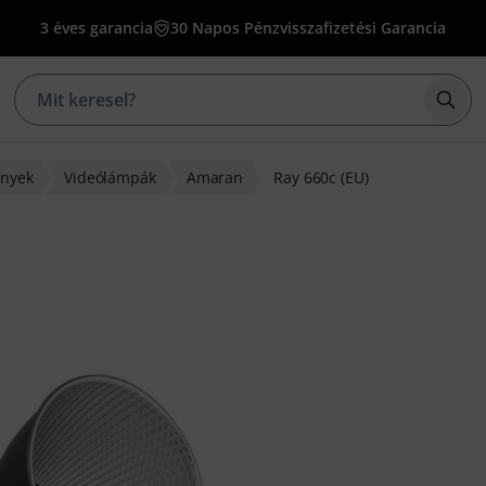
3 éves garancia
30 Napos Pénzvisszafizetési Garancia
Kere
ények
Videólámpák
Amaran
Ray 660c (EU)
lapján