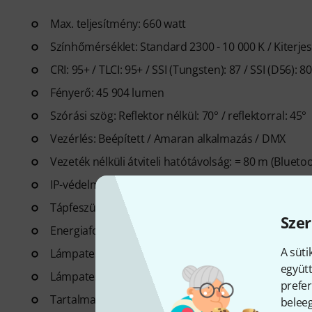
Max. teljesítmény: 660 watt
Színhőmérséklet: Standard 2300 - 10 000 K / Kiterjes
CRI: 95+ / TLCI: 95+ / SSI (Tungsten): 87 / SSI (D56): 8
Fényerő: 45 904 lumen
Szórási szög: Reflektor nélkül: 70° / reflektorral: 45°
Vezérlés: Beépített / Amaran alkalmazás / DMX
Vezeték nélküli átviteli hatótávolság: = 80 m (Blueto
IP-védelmi besorolás: IP54
Tápfeszültség: AC 100 V - 240 V / 50 - 60 Hz
Szer
Energiafogyasztás: 750 watt
A süti
Lámpatest méretei konzollal: 29,9 x 24,1 x 42 cm / sz
együtt
Lámpatest súlya: kb. 5,7 kg / szállítódoboz: kb. 1,1 k
prefer
Tartalmaz 1x Amaran reflektort, 1x 5m Amaran táp
beleeg