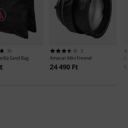
31
2
rilla Sand Bag
Amaran
Mini Fresnel
A
t
24 490 Ft
1