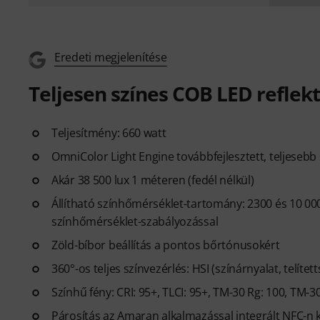
Eredeti megjelenítése
Teljesen színes COB LED reflek
Teljesítmény: 660 watt
OmniColor Light Engine továbbfejlesztett, teljeseb
Akár 38 500 lux 1 méteren (fedél nélkül)
Állítható színhőmérséklet-tartomány: 2300 és 10 000
színhőmérséklet-szabályozással
Zöld-bíbor beállítás a pontos bőrtónusokért
360°-os teljes színvezérlés: HSI (színárnyalat, telít
Színhű fény: CRI: 95+, TLCI: 95+, TM-30 Rg: 100, TM-30 
Párosítás az Amaran alkalmazással integrált NFC-n 