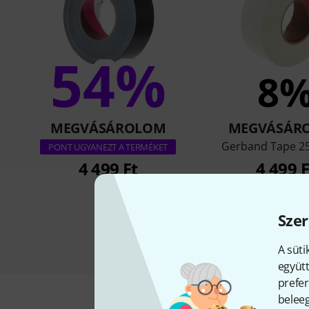
54%
8
MEGVÁSÁROLOM
MEGVÁSÁR
Gerband Tape 2
PONT UGYANEZT A TERMÉKET
4 499 Ft
4 499 F
Szer
A süti
együtt
prefer
beleeg