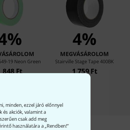
4%
4%
VÁSÁROLOM
MEGVÁSÁROLOM
e 649-19 Neon Green
Stairville Stage Tape 400BK
1 848 Ft
1 759 Ft
ni, minden, ezzel járó előnnyel
 és akciók, valamint a
gyszerűen csak add meg
 érintő használatára a „Rendben!”