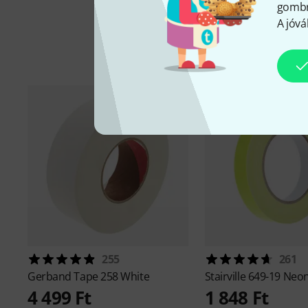
gombra
A jóvá
K
255
261
Gerband
Tape 258 White
Stairville
649-19 Neon
4 499 Ft
1 848 Ft