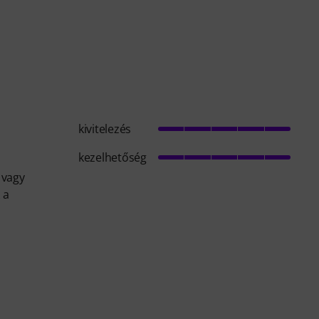
kivitelezés
kezelhetőség
 vagy
 a