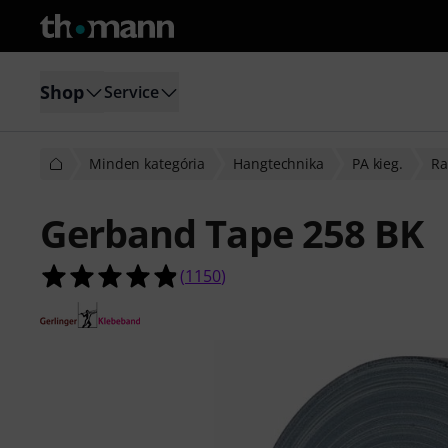
Shop
Service
Minden kategória
Hangtechnika
PA kieg.
Ra
Gerband Tape 258 BK
4.8/5 csillag, összesen 1150 értékel
(
1150
)