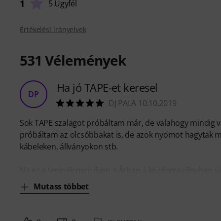
1
5 Ügyfél
Értékelési irányelvek
531
Vélemények
Ha jó TAPE-et keresel
DP
DJ PALA 10.10.2019
Sok TAPE szalagot próbáltam már, de valahogy mindig vol
próbáltam az olcsóbbakat is, de azok nyomot hagytak mi
kábeleken, állványokon stb.
Na ez a termék nem ilyen :) Árban a középmezőnyben v
Mutass többet