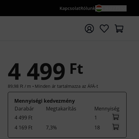
Kapcsolat
Rólunk
HU / FT
sés indítása {searchTerm} keresőszóval
4 499
Ft
89,98 Ft / m •
Minden ár tartalmazza az ÁFÁ-t
Mennyiségi kedvezmény
Darabár
Megtakarítás
Mennyiség
4 499 Ft
1
4 169 Ft
7,3%
18