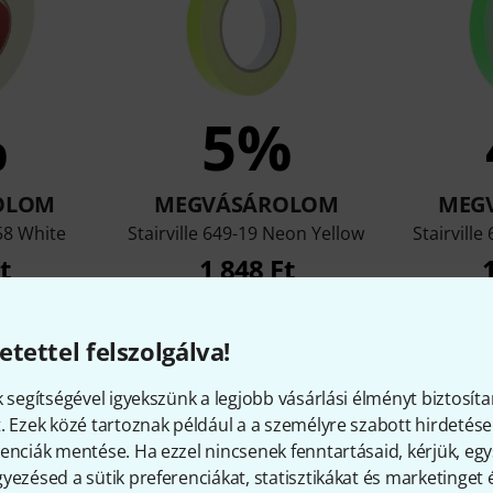
%
5%
OLOM
MEGVÁSÁROLOM
MEG
58 White
Stairville 649-19 Neon Yellow
Stairvill
t
1 848 Ft
etettel felszolgálva!
Összehasonlítás
k segítségével igyekszünk a legjobb vásárlási élményt biztosíta
. Ezek közé tartoznak például a a személyre szabott hirdetések
enciák mentése. Ha ezzel nincsenek fenntartásaid, kérjük, e
yezésed a sütik preferenciákat, statisztikákat és marketinget