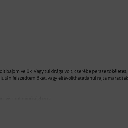
t bajom velük. Vagy túl drága volt, cserébe persze tökéletes,
után felszedtem őket, vagy eltávolíthatatlanul rajta maradtak
an, viszont minőségben a