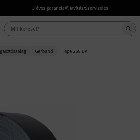
3 éves garancia
Javítás/Szervizelés
Kere
gasztószalag
Gerband
Tape 258 BK
és alapján