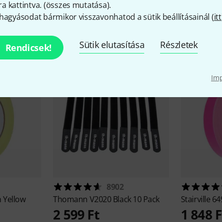
 kattintva. (
összes mutatása
).
hagyásodat bármikor visszavonhatod a sütik beállításainál (
itt
iegészítők és hozzáillő elem
Sütik elutasítása
Részletek
Rendicsek!
Im
8902
 Yellow
Thomann
V2020 Black 10 Pack
Stairville
64
2 599 Ft
1 848 F