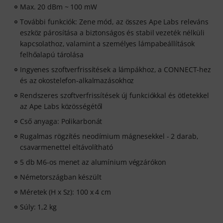
Max. 20 dBm ~ 100 mW
További funkciók: Zene mód, az összes Ape Labs releváns
eszköz párosítása a biztonságos és stabil vezeték nélküli
kapcsolathoz, valamint a személyes lámpabeállítások
felhőalapú tárolása
Ingyenes szoftverfrissítések a lámpákhoz, a CONNECT-hez
és az okostelefon-alkalmazásokhoz
Rendszeres szoftverfrissítések új funkciókkal és ötletekkel
az Ape Labs közösségétől
Cső anyaga: Polikarbonát
Rugalmas rögzítés neodímium mágnesekkel - 2 darab,
csavarmenettel eltávolítható
5 db M6-os menet az alumínium végzárókon
Németországban készült
Méretek (H x Sz): 100 x 4 cm
Súly: 1,2 kg