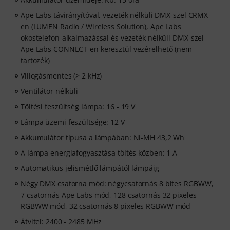
Ape Labs távirányítóval, vezeték nélküli DMX-szel CRMX-
en (LUMEN Radio / Wireless Solution), Ape Labs
okostelefon-alkalmazással és vezeték nélküli DMX-szel
Ape Labs CONNECT-en keresztül vezérelhető (nem
tartozék)
Villogásmentes (> 2 kHz)
Ventilátor nélküli
Töltési feszültség lámpa: 16 - 19 V
Lámpa üzemi feszültsége: 12 V
Akkumulátor típusa a lámpában: Ni-MH 43,2 Wh
A lámpa energiafogyasztása töltés közben: 1 A
Automatikus jelismétlő lámpától lámpáig
Négy DMX csatorna mód: négycsatornás 8 bites RGBWW,
7 csatornás Ape Labs mód, 128 csatornás 32 pixeles
RGBWW mód, 32 csatornás 8 pixeles RGBWW mód
Átvitel: 2400 - 2485 MHz