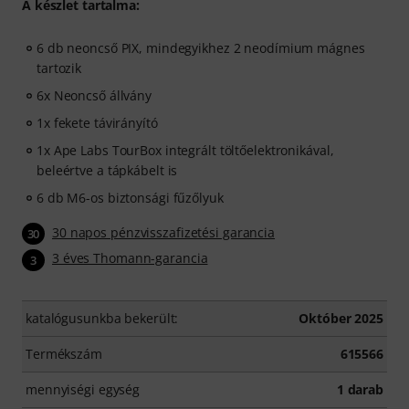
A készlet tartalma:
6 db neoncső PIX, mindegyikhez 2 neodímium mágnes
tartozik
6x Neoncső állvány
1x fekete távirányító
1x Ape Labs TourBox integrált töltőelektronikával,
beleértve a tápkábelt is
6 db M6-os biztonsági fűzőlyuk
30 napos pénzvisszafizetési garancia
30
3 éves Thomann-garancia
3
katalógusunkba bekerült:
Október 2025
Termékszám
615566
mennyiségi egység
1 darab