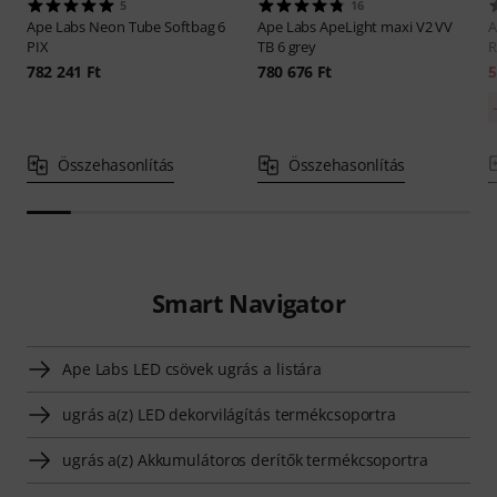
5
16
Ape Labs
Neon Tube Softbag 6
Ape Labs
ApeLight maxi V2 VV
A
PIX
TB 6 grey
782 241 Ft
780 676 Ft
5
Összehasonlítás
Összehasonlítás
Smart Navigator
Ape Labs LED csövek ugrás a listára
ugrás a(z) LED dekorvilágítás termékcsoportra
ugrás a(z) Akkumulátoros derítők termékcsoportra