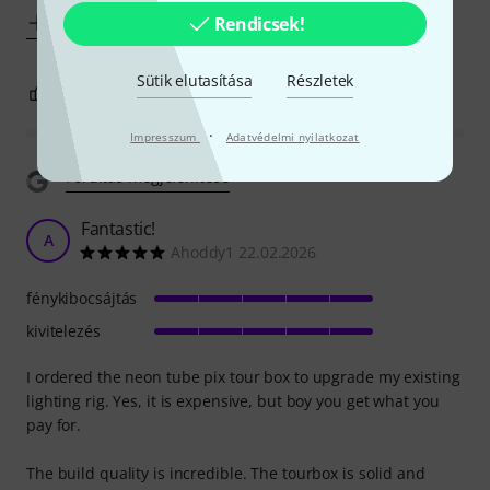
Rendicsek!
Mutass többet
Sütik elutasítása
Részletek
3
0
JELENTEM!
·
Impresszum
Adatvédelmi nyilatkozat
Fordítás megjelenítése
Fantastic!
A
Ahoddy1 22.02.2026
fénykibocsájtás
kivitelezés
I ordered the neon tube pix tour box to upgrade my existing
lighting rig. Yes, it is expensive, but boy you get what you
pay for.
The build quality is incredible. The tourbox is solid and