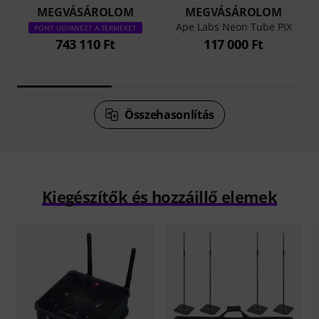
MEGVÁSÁROLOM
MEGVÁSÁROLOM
Ape Labs Neon Tube PIX
PONT UGYANEZT A TERMÉKET
743 110 Ft
117 000 Ft
Összehasonlítás
Kiegészítők és hozzáillő elemek