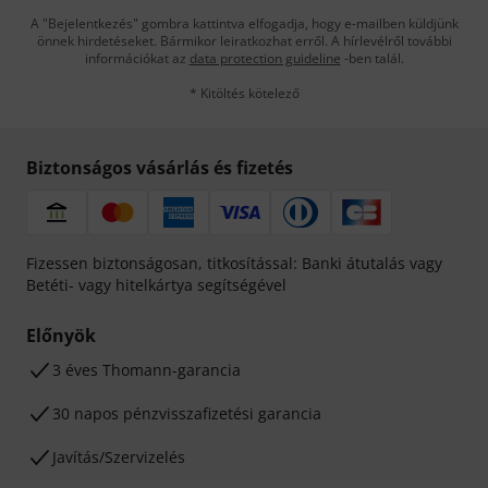
A "Bejelentkezés" gombra kattintva elfogadja, hogy e-mailben küldjünk
önnek hirdetéseket. Bármikor leiratkozhat erről. A hírlevélről további
információkat az
data protection guideline
-ben talál.
* Kitöltés kötelező
Biztonságos vásárlás és fizetés
Fizessen biztonságosan, titkosítással: Banki átutalás vagy
Betéti- vagy hitelkártya segítségével
Előnyök
3 éves Thomann-garancia
30 napos pénzvisszafizetési garancia
Javítás/Szervizelés