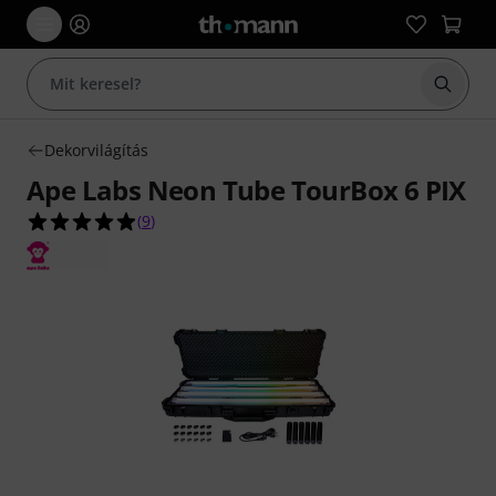
Keresés
Dekorvilágítás
Ape Labs Neon Tube TourBox 6 PIX
4.9/5 csillag, összesen 9 értékelés alapján
(
9
)