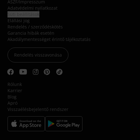
ÁSZF
/
Impresszum
Adatvédelmi nyilatkozat
Süti beállítások
Elállási jog
Rendelés / szerződéskötés
Garancia hibák esetén
Akadálymentességet érintő tájékoztatás
Rendelés visszavonása
Rólunk
Karrier
Blog
Apró
Visszaélésbejelentő rendszer