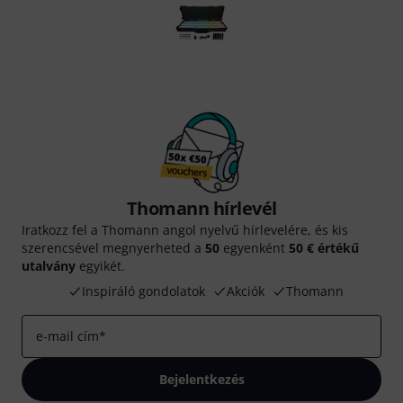
Thomann hírlevél
Iratkozz fel a Thomann angol nyelvű hírlevelére, és kis
szerencsével megnyerheted a
50
egyenként
50 € értékű
utalvány
egyikét.
Inspiráló gondolatok
Akciók
Thomann
e-mail cím
*
Bejelentkezés