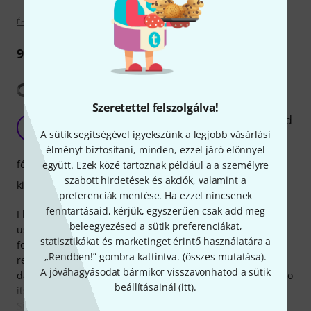
Értékelési irányelvek
9
Vélemények
Fordítás megjelenítése
Szeretettel felszolgálva!
Tubes are great but the storage case is awkward
D
A sütik segítségével igyekszünk a legjobb vásárlási
DenisNT 30.03.2026
élményt biztosítani, minden, ezzel járó előnnyel
fénykibocsájtás
együtt. Ezek közé tartoznak például a a személyre
szabott hirdetések és akciók, valamint a
kivitelezés
preferenciák mentése. Ha ezzel nincsenek
fenntartásaid, kérjük, egyszerűen csak add meg
I bought these recently and have just completed a show
beleegyezésed a sütik preferenciákat,
using them. I was delighted with how they performed but
statisztikákat és marketinget érintő használatára a
found the process of putting them back in the case for
„Rendben!” gombra kattintva. (
összes mutatása
).
recharging difficult and slow with the tubes likely to get
A jóváhagyásodat bármikor visszavonhatod a sütik
damaged. It takes time and patience to settle each tube into
beállításainál (
itt
).
its place without causing any strain or damage.
Similarly when packing up for