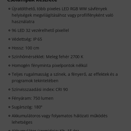
Újratölthető, több pixeles LED RGB WW sávfények
helyiségek megvilágításához vagy profilfényként való
használatra
96 LED 32 vezérelhető pixellel
Védettség: IP 65
Hossz: 100 cm
Színhőmérséklet: Meleg fehér 2700 K
Homogén fényminta pixelpontok nélkül
Teljes rugalmasság a színek, a fényerő, az effektek és a
programok tekintetében
Színvisszaadási index: CRI 90
Fényáram: 750 lumen
Sugárszög: 180°
Akkumulátoros vagy folyamatos hálózati működés
lehetséges
Akkumulátor üzemideje: Kb. 15 óra