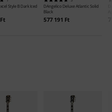
xcel Style B Dark Iced
DAngelico
Deluxe Atlantic Solid
D
Black
A
7
Ft
577 191 Ft