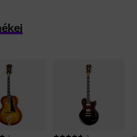
mékei
1
3