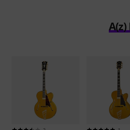
A(z)
2
1