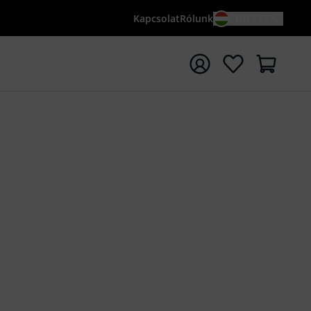
Kapcsolat
Rólunk
HU / FT
sés indítása {searchTerm} keresőszóval