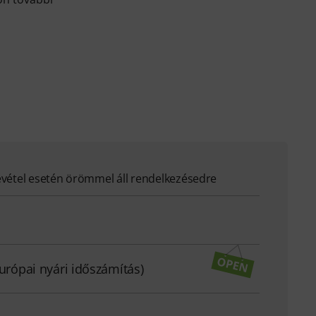
evétel esetén örömmel áll rendelkezésedre
európai nyári időszámítás)