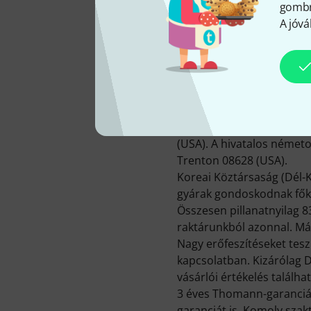
gombra
A jóvá
SZÉKHELY
United States
A(z) D'Angelico vállalatot
(USA). A hivatalos németo
Trenton 08628 (USA).
Koreai Köztársaság (Dél-K
gyárak gondoskodnak főké
Összesen pillanatnyilag 8
raktárunkból azonnal. Már
Nagy erőfeszítéseket tes
kapcsolatban. Kizárólag 
vásárlói értékelés találha
3 éves Thomann-garancián
garanciát is. Komoly sza