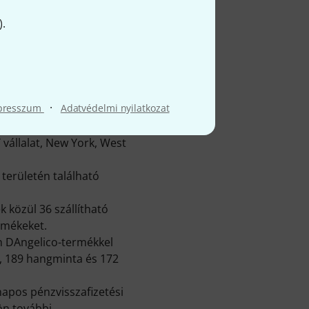
).
Ø ELÉRHETŐSÉG
45.11% (1 év)
·
presszum
Adatvédelmi nyilatkozat
elye Manhattan, New York
vállalat, New York, West
területén található
 közül 36 szállítható
rmékeket.
n DAngelico-termékkel
, 189 hangminta és 172
apos pénzvisszafizetési
ön további