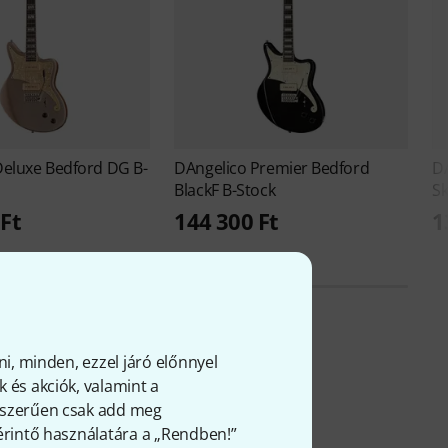
Deluxe Bedford DG B-
DAngelico
Premier Bedford
D
BlackF B-Stock
Sk
Ft
144 300 Ft
1
ni, minden, ezzel járó előnnyel
 és akciók, valamint a
gről
gyszerűen csak add meg
 érintő használatára a „Rendben!”