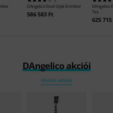
Amber
DAngelico
Excel Style B Amber
DAngelico
E
Tea
586 583 Ft
625 715 
DAngelico akciói
Alkalmi vételek