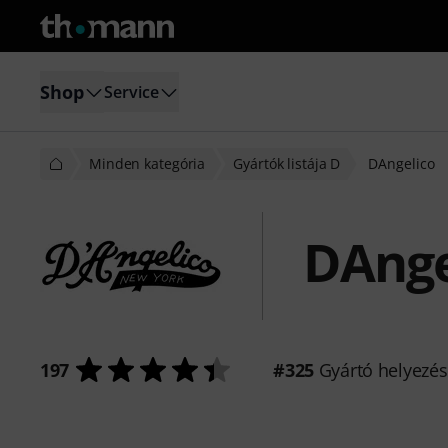
Shop
Service
Minden kategória
Gyártók listája D
DAngelico
DAnge
197
#325
Gyártó helyezé