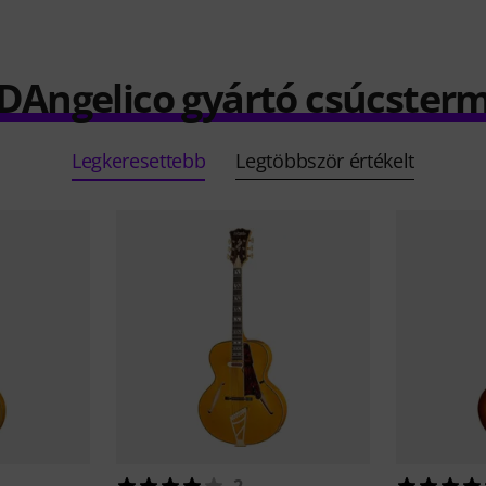
 DAngelico gyártó csúcster
Legkeresettebb
Legtöbbször értékelt
2