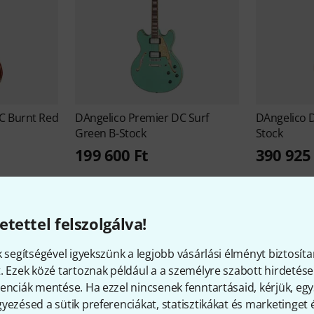
C Burnt Red
DAngelico
Premier DC Surf
DAngelico
Green B-Stock
Stock
199 600 Ft
390 925 
etettel felszolgálva!
k segítségével igyekszünk a legjobb vásárlási élményt biztosíta
. Ezek közé tartoznak például a a személyre szabott hirdetések
gelico - érdekességek a cé
enciák mentése. Ha ezzel nincsenek fenntartásaid, kérjük, e
yezésed a sütik preferenciákat, statisztikákat és marketinget