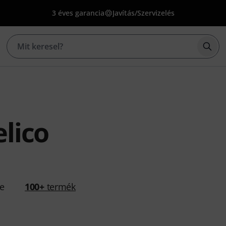
3 éves garancia
Javítás/Szervizelés
Kere
lico
se
100+
termék