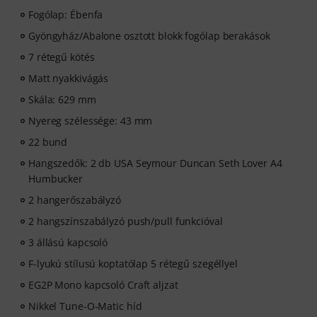
Fogólap: Ébenfa
Gyöngyház/Abalone osztott blokk fogólap berakások
7 rétegű kötés
Matt nyakkivágás
Skála: 629 mm
Nyereg szélessége: 43 mm
22 bund
Hangszedők: 2 db USA Seymour Duncan Seth Lover A4
Humbucker
2 hangerőszabályzó
2 hangszínszabályzó push/pull funkcióval
3 állású kapcsoló
F-lyukú stílusú koptatólap 5 rétegű szegéllyel
EG2P Mono kapcsoló Craft aljzat
Nikkel Tune-O-Matic híd