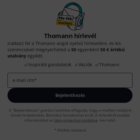
Thomann hírlevél
Iratkozz fel a Thomann angol nyelvű hírlevelére, és kis
szerencsével megnyerheted a
50
egyenként
50 € értékű
utalvány
egyikét.
Inspiráló gondolatok
Akciók
Thomann
e-mail cím
*
Bejelentkezés
A "Bejelentkezés" gombra kattintva elfogadja, hogy e-mailben küldjünk
önnek hirdetéseket. Bármikor leiratkozhat erről. A hírlevélről további
információkat az
data protection guideline
-ben talál.
* Kitöltés kötelező