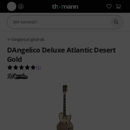
Keresés
Singlecut gitárok
DAngelico Deluxe Atlantic Desert
Gold
5.0/5 csillag, összesen 1 értékelés alapján
(
1
)