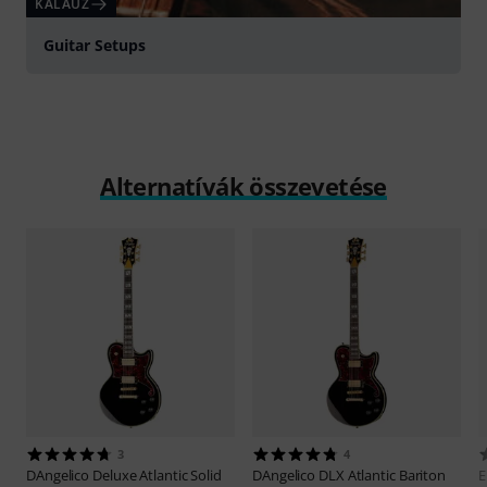
KALAUZ
Guitar Setups
Alternatívák összevetése
3
4
DAngelico
Deluxe Atlantic Solid
DAngelico
DLX Atlantic Bariton
E