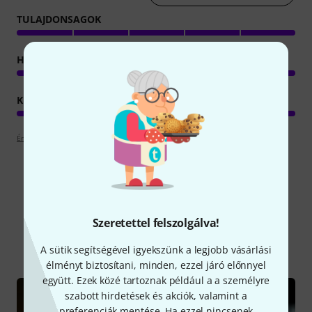
TULAJDONSAGOK
HANGZÁS
KIVITELEZÉS
Értékelési irányelvek
Tudtad?
Szeretettel felszolgálva!
Mind
Kalauz
A sütik segítségével igyekszünk a legjobb vásárlási
élményt biztosítani, minden, ezzel járó előnnyel
együtt. Ezek közé tartoznak például a a személyre
szabott hirdetések és akciók, valamint a
preferenciák mentése. Ha ezzel nincsenek