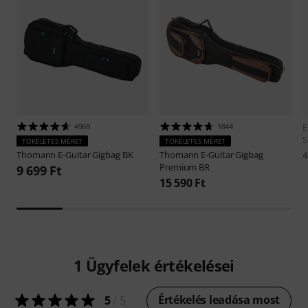
4969
1844
E
S
TÖKÉLETES MÉRET
TÖKÉLETES MÉRET
Thomann
E-Guitar Gigbag BK
Thomann
E-Guitar Gigbag
4
Premium BR
9 699 Ft
15 590 Ft
1
Ügyfelek értékelései
Értékelés leadása most
5
/ 5