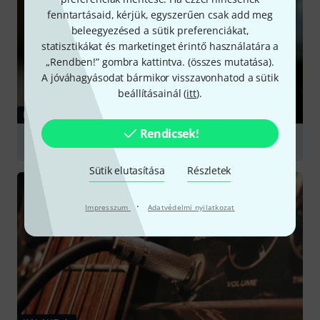
fenntartásaid, kérjük, egyszerűen csak add meg
beleegyezésed a sütik preferenciákat,
statisztikákat és marketinget érintő használatára a
„Rendben!” gombra kattintva. (
összes mutatása
).
A jóváhagyásodat bármikor visszavonhatod a sütik
beállításainál (
itt
).
KALAUZ
Rendicsek!
Electric Guitars
Sütik elutasítása
Részletek
·
Impresszum
Adatvédelmi nyilatkozat