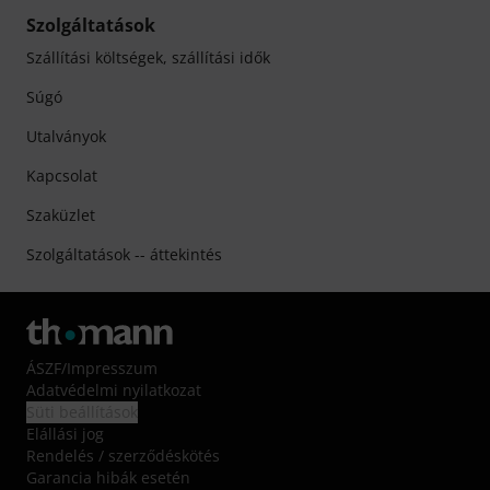
Szolgáltatások
Szállítási költségek, szállítási idők
Súgó
Utalványok
Kapcsolat
Szaküzlet
Szolgáltatások -- áttekintés
ÁSZF
/
Impresszum
Adatvédelmi nyilatkozat
Süti beállítások
Elállási jog
Rendelés / szerződéskötés
Garancia hibák esetén