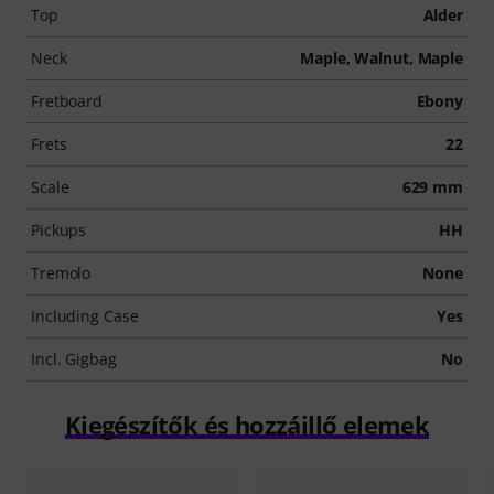
Top
Alder
Neck
Maple, Walnut, Maple
Fretboard
Ebony
Frets
22
Scale
629 mm
Pickups
HH
Tremolo
None
Including Case
Yes
Incl. Gigbag
No
Kiegészítők és hozzáillő elemek