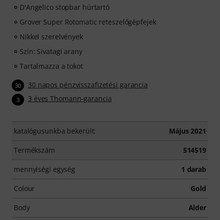
D'Angelico stopbar húrtartó
Grover Super Rotomatic reteszelőgépfejek
Nikkel szerelvények
Szín: Sivatagi arany
Tartalmazza a tokot
30 napos pénzvisszafizetési garancia
30
3 éves Thomann-garancia
3
katalógusunkba bekerült:
Május 2021
Termékszám
514519
mennyiségi egység
1 darab
Colour
Gold
Body
Alder