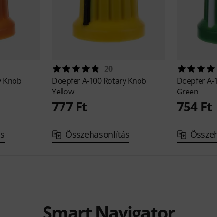
20
y Knob
Doepfer
A-100 Rotary Knob
Doepfer
A-
Yellow
Green
777 Ft
754 Ft
ás
Összehasonlítás
Összeh
Smart Navigator