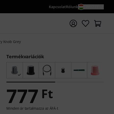
Kapcsolat
Rólunk
HU / FT
sés indítása {searchTerm} keresőszóval
ry Knob Grey
Termékvariációk
777
Ft
Minden ár tartalmazza az ÁFÁ-t