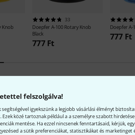
33
y Knob
Doepfer
A-100 Rotary Knob
Doepfer
A-
Black
777 Ft
777 Ft
9
Ügyfelek értékelései
etettel felszolgálva!
k segítségével igyekszünk a legjobb vásárlási élményt biztosíta
. Ezek közé tartoznak például a a személyre szabott hirdetések
enciák mentése. Ha ezzel nincsenek fenntartásaid, kérjük, e
4.8
/ 5
yezésed a sütik preferenciákat, statisztikákat és marketinget