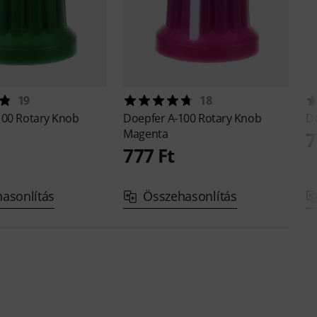
19
18
100 Rotary Knob
Doepfer
A-100 Rotary Knob
D
Magenta
7
777 Ft
asonlítás
Összehasonlítás