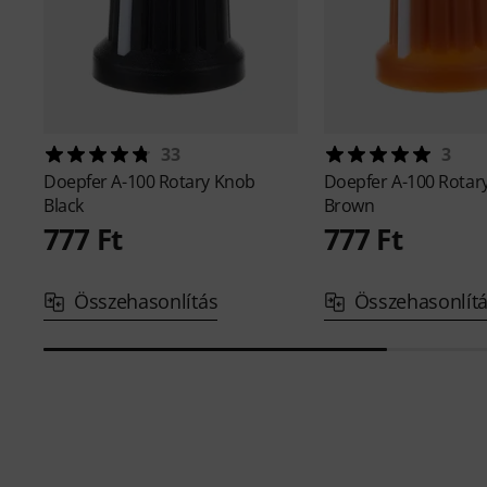
33
3
Doepfer
A-100 Rotary Knob
Doepfer
A-100 Rotar
Black
Brown
777 Ft
777 Ft
Összehasonlítás
Összehasonlít