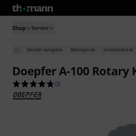
Shop
Service
Minden kategória
Billentyűsök
Szintetizátorok
Doepfer A-100 Rotary 
4.8/5 csillag, összesen 9 értékelés a
(
9
)