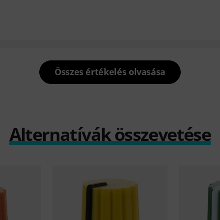
Összes értékelés olvasása
Alternatívák összevetése