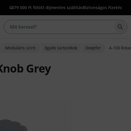
79 000 Ft fölött díjmentes szállítás
Biztonságos Fizetés
Kere
Moduláris szint.
Egyéb tartozékok
Doepfer
A-100 Rota
Knob Grey
lapján