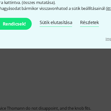
 kattintva. (
összes mutatása
).
hagyásodat bármikor visszavonhatod a sütik beállításainál (
itt
DONSAGOK
Sütik elutasítása
Részletek
Rendicsek!
EZÉS
Im
vice Thomann do not disappoint, and the knob fits.