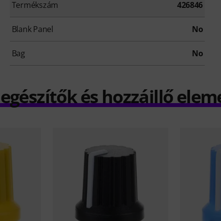
Termékszám
426846
Blank Panel
No
Bag
No
iegészítők és hozzáillő elem