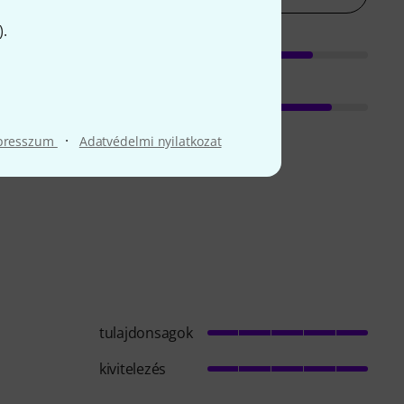
).
·
presszum
Adatvédelmi nyilatkozat
tulajdonsagok
kivitelezés