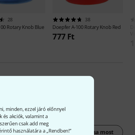
28
38
100 Rotary Knob Blue
Doepfer
A-100 Rotary Knob Red
D
Vi
777 Ft
1
ni, minden, ezzel járó előnnyel
 és akciók, valamint a
gyszerűen csak add meg
 érintő használatára a „Rendben!”
Értékelés leadása most