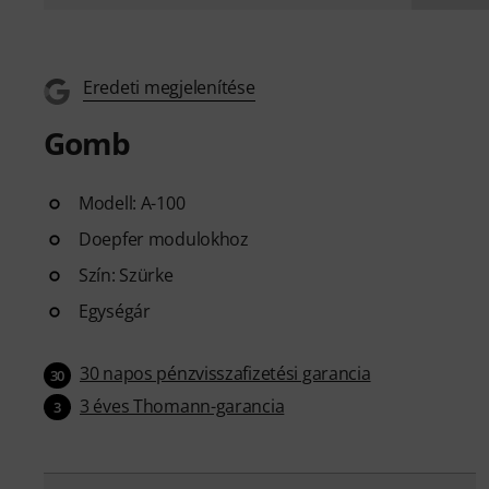
Eredeti megjelenítése
Gomb
Modell: A-100
Doepfer modulokhoz
Szín: Szürke
Egységár
30 napos pénzvisszafizetési garancia
30
3 éves Thomann-garancia
3