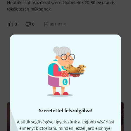
Neutrik csatlakozókkal szerelt kábeleink 20-30 év után is
tökéletesen működnek.
0
0
JELENTEM!
Összes értékelés olvasása
Tudtad?
Mind
Videók
Kalauz
Letöltések
Szeretettel felszolgálva!
A sütik segítségével igyekszünk a legjobb vásárlási
élményt biztosítani, minden, ezzel járó előnnyel