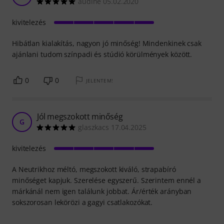
audine 05.02.2020
kivitelezés
Hibátlan kialakítás, nagyon jó minőség! Mindenkinek csak
ajánlani tudom színpadi és stúdió körülmények között.
0
0
JELENTEM!
Jól megszokott minőség
G
glaszkacs 17.04.2025
kivitelezés
A Neutrikhoz méltó, megszokott kiváló, strapabíró
minőséget kapjuk. Szerelése egyszerű. Szerintem ennél a
márkánál nem igen találunk jobbat. Ár/érték arányban
sokszorosan lekörözi a gagyi csatlakozókat.