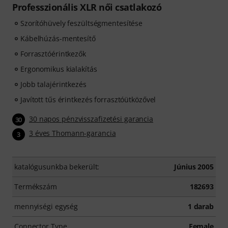
Professzionális XLR női csatlakozó
Szorítóhüvely feszültségmentesítése
Kábelhúzás-mentesítő
Forrasztóérintkezők
Ergonomikus kialakítás
Jobb talajérintkezés
Javított tűs érintkezés forrasztóütközővel
30 napos pénzvisszafizetési garancia
30
3 éves Thomann-garancia
3
katalógusunkba bekerült:
Június 2005
Termékszám
182693
mennyiségi egység
1 darab
Connector Type
Female