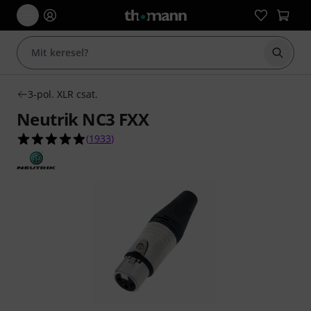
Keresés
3-pol. XLR csat.
Neutrik NC3 FXX
4.9/5 csillag, összesen 1933 értékelés alapján
(
1933
)