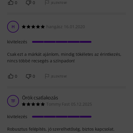
0
0
JELENTEM!
H
hangász 16.01.2020
kivitelezés
Csak ezt a márkát ajánlom, mindig tökéletes az érintkezés,
nincs többé recsegés a színpadon!
0
0
JELENTEM!
Örök csatlakozás
TF
Tommy Fast 05.12.2025
kivitelezés
Robusztus felépítés, jó szerelhetőség, biztos kapcsolat.