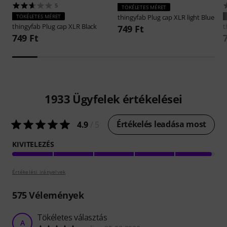
5
TÖKÉLETES MÉRET
TÖKÉLETES MÉRET
thingyfab
Plug cap XLR light Blue
thingyfab
Plug cap XLR Black
t
749 Ft
749 Ft
1933
Ügyfelek értékelései
Értékelés leadása most
4.9
/ 5
KIVITELEZÉS
Értékelési irányelvek
575
Vélemények
Tökéletes választás
A