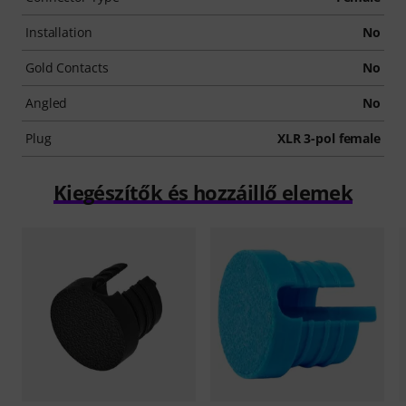
Installation
No
Gold Contacts
No
Angled
No
Plug
XLR 3-pol female
Kiegészítők és hozzáillő elemek