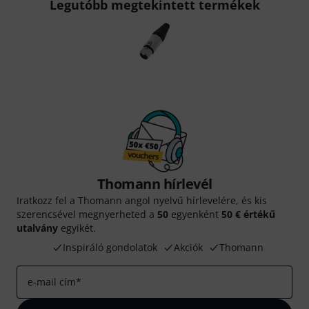
Legutóbb megtekintett termékek
Thomann hírlevél
Iratkozz fel a Thomann angol nyelvű hírlevelére, és kis
szerencsével megnyerheted a
50
egyenként
50 € értékű
utalvány
egyikét.
Inspiráló gondolatok
Akciók
Thomann
e-mail cím
*