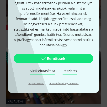
együtt. Ezek közé tartoznak például a a személyre
szabott hirdetések és akciók, valamint a
preferenciák mentése. Ha ezzel nincsenek
fenntartásaid, kérjük, egyszerűen csak add meg
beleegyezésed a sütik preferenciákat,
YOUTUBE
statisztikákat és marketinget érintő használatára a
„Rendben!” gombra kattintva. (
összes mutatása
).
How to Repair Microphone Cable with Neutrik
A jóváhagyásodat bármikor visszavonhatod a sütik
NC3FXX and NC3MXX XLR connectors
beállításainál (
itt
).
lejátszás
Rendicsek!
Sütik elutasítása
Részletek
·
Impresszum
Adatvédelmi nyilatkozat
KALAUZ