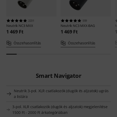
2231
559
Neutrik
NC3 MXX
Neutrik
NC3 MXX-BAG
N
1 469 Ft
1 469 Ft
Összehasonlítás
Összehasonlítás
Smart Navigator
Neutrik 3-pol. XLR csatlakozók (dugók és aljzatok) ugrás
a listára
3-pol. XLR csatlakozók (dugók és aljzatok) megjelenítése
1500 Ft - 2000 Ft árkategóriában