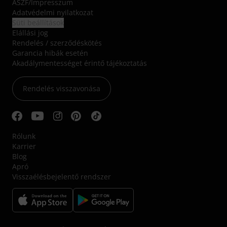
ÁSZF
/
Impresszum
Adatvédelmi nyilatkozat
Süti beállítások
Elállási jog
Rendelés / szerződéskötés
Garancia hibák esetén
Akadálymentességet érintő tájékoztatás
Rendelés visszavonása
Rólunk
Karrier
Blog
Apró
Visszaélésbejelentő rendszer