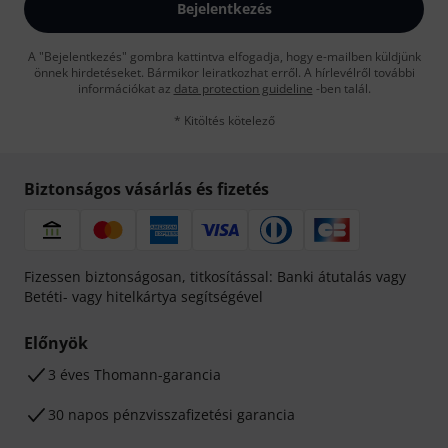
Bejelentkezés
A "Bejelentkezés" gombra kattintva elfogadja, hogy e-mailben küldjünk
önnek hirdetéseket. Bármikor leiratkozhat erről. A hírlevélről további
információkat az
data protection guideline
-ben talál.
* Kitöltés kötelező
Biztonságos vásárlás és fizetés
Fizessen biztonságosan, titkosítással: Banki átutalás vagy
Betéti- vagy hitelkártya segítségével
Előnyök
3 éves Thomann-garancia
30 napos pénzvisszafizetési garancia