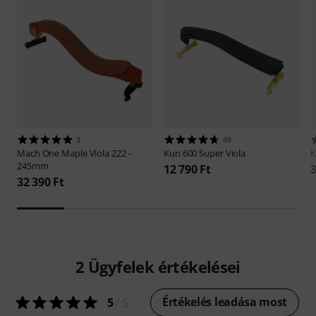
3
49
Mach One
Maple Viola 222 -
Kun
600 Super Viola
245mm
12 790 Ft
3
32 390 Ft
2
Ügyfelek értékelései
Értékelés leadása most
5
/ 5