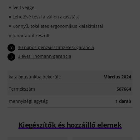
Ívelt véggel
Lehetővé teszi a vállon akasztást
Könnyű, tökéletes ergonomikus kialakítással
Juharfából készült
30 napos pénzvisszafizetési garancia
30
3 éves Thomann-garancia
3
katalógusunkba bekerült:
Március 2024
Termékszám
587664
mennyiségi egység
1 darab
Kiegészítők és hozzáillő elemek