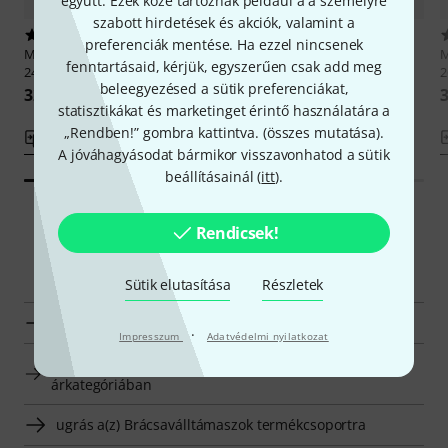
együtt. Ezek közé tartoznak például a a személyre
szabott hirdetések és akciók, valamint a
3
4
preferenciák mentése. Ha ezzel nincsenek
Mach One
Maple Viola 222 -
Mach One
Hook Viola 255
M
fenntartásaid, kérjük, egyszerűen csak add meg
245mm
-285mm
beleegyezésed a sütik preferenciákat,
32 390 Ft
32 390 Ft
3
statisztikákat és marketinget érintő használatára a
„Rendben!” gombra kattintva. (
összes mutatása
).
Összehasonlítás
Összehasonlítás
A jóváhagyásodat bármikor visszavonhatod a sütik
beállításainál (
itt
).
Rendicsek!
Smart Navigator
Sütik elutasítása
Részletek
Mach One Brácsaválltámaszok ugrás a listára
·
Impresszum
Adatvédelmi nyilatkozat
Brácsaválltámaszok megjelenítése 32750 Ft - 33250 Ft
árkategóriában
ugrás a(z) Brácsaválltámaszok termékcsoportra