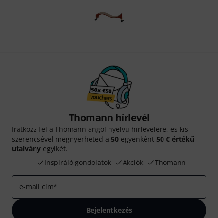
Thomann hírlevél
Iratkozz fel a Thomann angol nyelvű hírlevelére, és kis
szerencsével megnyerheted a
50
egyenként
50 € értékű
utalvány
egyikét.
Inspiráló gondolatok
Akciók
Thomann
e-mail cím
*
Bejelentkezés