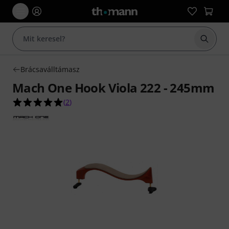
Keresés
Brácsaválltámasz
Mach One Hook Viola 222 - 245mm
5.0/5 csillag, összesen 2 értékelés alapján
(
2
)