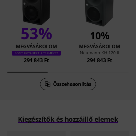
53%
10%
MEGVÁSÁROLOM
MEGVÁSÁROLOM
Neumann KH 120 II
PONT UGYANEZT A TERMÉKET
294 843 Ft
294 843 Ft
Összehasonlítás
Kiegészítők és hozzáillő elemek