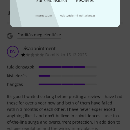
Sütik elutasítása
Részletek
18
8
JELENTEM!
·
Impresszum
Adatvédelmi nyilatkozat
Fordítás megjelenítése
Disappointment
DN
Domi Niko 15.12.2025
tulajdonsagok
kivitelezés
hangzás
It's good I waited so long before posting a review. I have had
these for over a year now and both of them have failed
within 3 months of each other. I have never experienced
anything like it and don't believe in coincidences. I use top-
of-the-line surge and overcurrent protection, in addition to
voltage regulation and the wiring in my place is