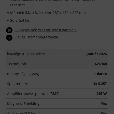
Ethernet
Méretek (Ma x Szé x Mé): 287 x 182 x 227 mm
Súly: 5,4 kg
30 napos pénzvisszafizetési garancia
30
3 éves Thomann-garancia
3
katalógusunkba bekerült:
Január 2026
Termékszám
626948
mennyiségi egység
1 darab
Speaker size
1x 5,25"
Amplifier power per unit (RMS)
245 W
Magnetic Shielding
Yes
Analogue XLR Input
Yes