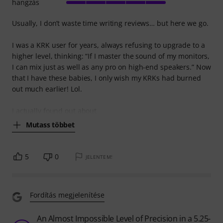
hangzás
Usually, I don’t waste time writing reviews… but here we go.
I was a KRK user for years, always refusing to upgrade to a
higher level, thinking: “If I master the sound of my monitors,
I can mix just as well as any pro on high-end speakers.” Now
that I have these babies, I only wish my KRKs had burned
out much earlier! Lol.
I actually found out about
Mutass többet
5
0
JELENTEM!
Fordítás megjelenítése
An Almost Impossible Level of Precision in a 5.25-