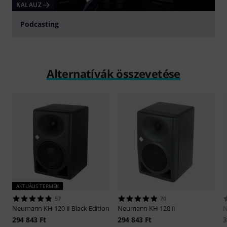
KALAUZ
Podcasting
Alternatívák összevetése
AKTUÁLIS TERMÉK
57
70
Neumann
KH 120 II Black Edition
Neumann
KH 120 II
294 843 Ft
294 843 Ft
3