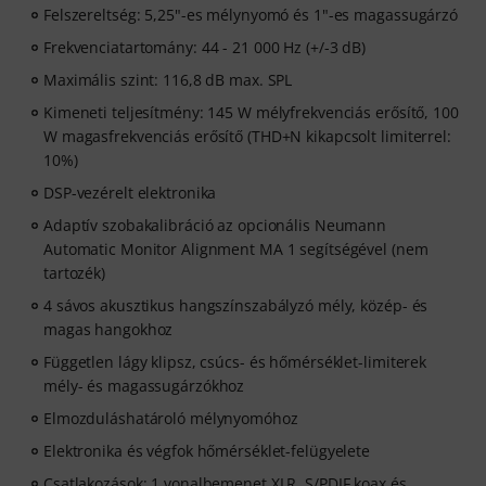
Felszereltség: 5,25"-es mélynyomó és 1"-es magassugárzó
Frekvenciatartomány: 44 - 21 000 Hz (+/-3 dB)
Maximális szint: 116,8 dB max. SPL
Kimeneti teljesítmény: 145 W mélyfrekvenciás erősítő, 100
W magasfrekvenciás erősítő (THD+N kikapcsolt limiterrel:
10%)
DSP-vezérelt elektronika
Adaptív szobakalibráció az opcionális Neumann
Automatic Monitor Alignment MA 1 segítségével (nem
tartozék)
4 sávos akusztikus hangszínszabályzó mély, közép- és
magas hangokhoz
Független lágy klipsz, csúcs- és hőmérséklet-limiterek
mély- és magassugárzókhoz
Elmozduláshatároló mélynyomóhoz
Elektronika és végfok hőmérséklet-felügyelete
Csatlakozások: 1 vonalbemenet XLR, S/PDIF koax és