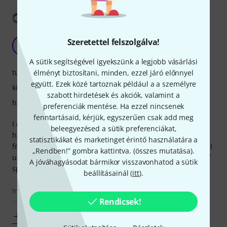
Fordítás megjelenítése
Exceeding already high expectations
Szeretettel felszolgálva!
R
Rüte 03.07.2024
A sütik segítségével igyekszünk a legjobb vásárlási
tulajdonsagok
élményt biztosítani, minden, ezzel járó előnnyel
együtt. Ezek közé tartoznak például a a személyre
kivitelezés
szabott hirdetések és akciók, valamint a
hangzás
preferenciák mentése. Ha ezzel nincsenek
fenntartásaid, kérjük, egyszerűen csak add meg
I ordered these alongside the Genelec 8030s to compare. I
beleegyezésed a sütik preferenciákat,
have a small studio space, about 6x2m2. I sit about 90cm
statisztikákat és marketinget érintő használatára a
from the monitors, the studio is professionally treated and I
„Rendben!” gombra kattintva. (
összes mutatása
).
used SoundID Reference software to calibrate both pairs of
A jóváhagyásodat bármikor visszavonhatod a sütik
speakers in the space.
beállításainál (
itt
).
Initially, I was drawn to the Genelec's, because everything
Rendicsek!
sounded so good through them. They have a
Mutass többet