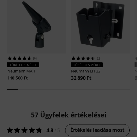
94
22
TÖKÉLETES MÉRET
TÖKÉLETES MÉRET
Neumann
MA 1
Neumann
LH 32
32 890 Ft
6
110 500 Ft
57
Ügyfelek értékelései
Értékelés leadása most
4.8
/ 5