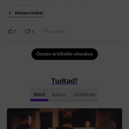
professionally done. The
Mutass többet
5
6
JELENTEM!
Összes értékelés olvasása
Tudtad?
Mind
Kalauz
Letöltések