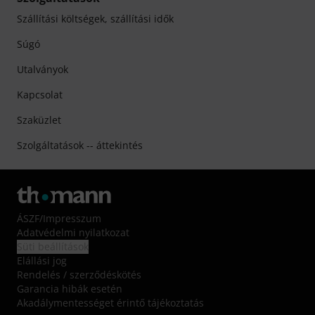
Szállítási költségek, szállítási idők
Súgó
Utalványok
Kapcsolat
Szaküzlet
Szolgáltatások -- áttekintés
ÁSZF
/
Impresszum
Adatvédelmi nyilatkozat
Süti beállítások
Elállási jog
Rendelés / szerződéskötés
Garancia hibák esetén
Akadálymentességet érintő tájékoztatás