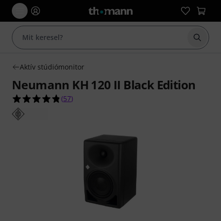
Keresés
Aktív stúdiómonitor
Neumann KH 120 II Black Edition
4.8/5 csillag, összesen 57 értékelés alapján
(
57
)