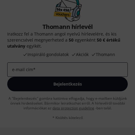
Thomann hírlevél
Iratkozz fel a Thomann angol nyelvű hírlevelére, és kis
szerencsével megnyerheted a
50
egyenként
50 € értékű
utalvány
egyikét.
Inspiráló gondolatok
Akciók
Thomann
e-mail cím
*
Bejelentkezés
A "Bejelentkezés" gombra kattintva elfogadja, hogy e-mailben küldjünk
önnek hirdetéseket. Bármikor leiratkozhat erről. A hírlevélről további
információkat az
data protection guideline
-ben talál.
* Kitöltés kötelező