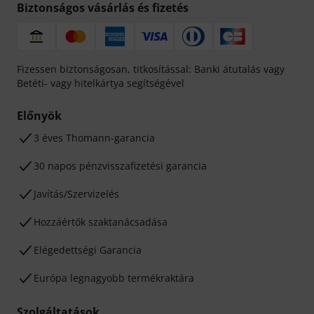
Biztonságos vásárlás és fizetés
Fizessen biztonságosan, titkosítással: Banki átutalás vagy
Betéti- vagy hitelkártya segítségével
Előnyök
3 éves Thomann-garancia
30 napos pénzvisszafizetési garancia
Javítás/Szervizelés
Hozzáértők szaktanácsadása
Elégedettségi Garancia
Európa legnagyobb termékraktára
Szolgáltatások