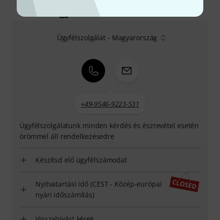
Így érhetsz el minket
Ügyfélszolgálat - Magyarország
+49-9546-9223-531
Ügyfélszolgálatunk minden kérdés és észrevétel esetén
örömmel áll rendelkezésedre
Készítsd elő ügyfélszámodat
Nyitvatartási idő (CEST - Közép-európai
nyári időszámítás)
Visszahívást kérek