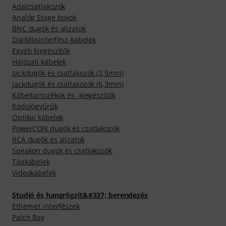
Adatcsatlakozók
Analóg Stage boxok
BNC dugók és aljzatok
Digitálisinterfész-kábelek
Egyéb kiegészítők
Hálózati kábelek
Jackdugók és csatlakozók (3,5mm)
Jackdugók és csatlakozók (6,3mm)
Kábeltartozékok és -kiegészítők
Kódológyűrűk
Optikai kábelek
PowerCON dugók és csatlakozók
RCA dugók és aljzatok
Speakon dugók és csatlakozók
Tápkábelek
Videokábelek
Studió és hangrögzít&#337; berendezés
Ethernet interfészek
Patch Bay