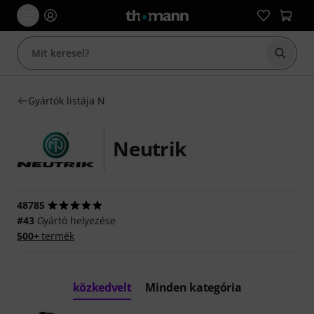
Keresés
Gyártók listája N
Neutrik
48785
#43
Gyártó helyezése
500+
termék
közkedvelt
Minden kategória