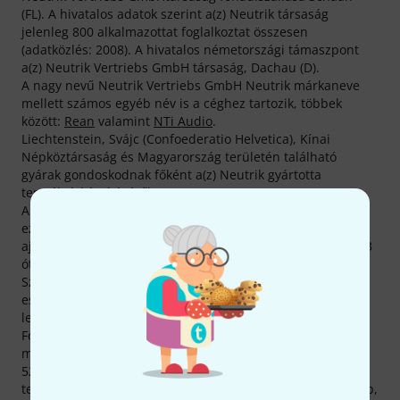
(FL). A hivatalos adatok szerint a(z) Neutrik társaság
jelenleg 800 alkalmazottat foglalkoztat összesen
(adatközlés: 2008). A hivatalos németországi támaszpont
a(z) Neutrik Vertriebs GmbH társaság, Dachau (D).
A nagy nevű Neutrik Vertriebs GmbH Neutrik márkaneve
mellett számos egyéb név is a céghez tartozik, többek
között:
Rean
valamint
NTi Audio
.
Liechtenstein, Svájc (Confoederatio Helvetica), Kínai
Népköztársaság és Magyarország területén található
gyárak gondoskodnak főként a(z) Neutrik gyártotta
termékek készítéséről.
Aktuálisan 512 Neutrik-terméket találhatsz meg nálunk –
ezek közül 471 raktáron van, és azonnal szállítható és 5
ajánlat található jelenleg a Hot Deals akciók közt. Már 1993
óta értékesítünk Neutrik gyártotta termékeket.
Számos zenész alapfelszerelésében találhatók Neutrik-
eszközök. Már 30 vásárlóból egy vásárlónk rendelt tőlünk
legalább egy Neutrik-terméket.
Fontosnak tartjuk vásárlóink legátfogóbb tájékoztatását
minden Neutrik-termékről, oldalunkon ezért összesen
52357, Neutrik-termékeket bemutató médiatartalom,
tesztbeszámoló és értékelés található, köztük 2863 fénykép,