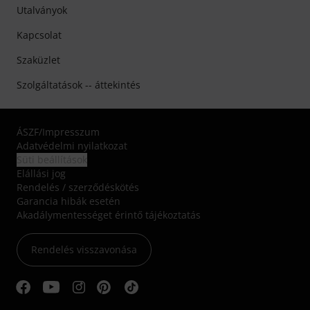
Utalványok
Kapcsolat
Szaküzlet
Szolgáltatások -- áttekintés
ÁSZF
/
Impresszum
Adatvédelmi nyilatkozat
Süti beállítások
Elállási jog
Rendelés / szerződéskötés
Garancia hibák esetén
Akadálymentességet érintő tájékoztatás
Rendelés visszavonása