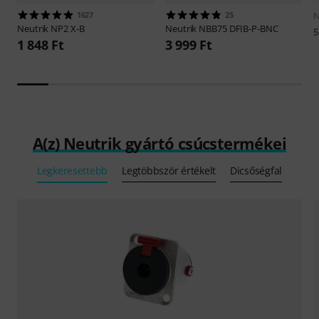
1627
25
N
Neutrik
NP2 X-B
Neutrik
NBB75 DFIB-P-BNC
5
1 848 Ft
3 999 Ft
A(z) Neutrik gyártó csúcstermékei
Legkeresettebb
Legtöbbször értékelt
Dicsőségfal