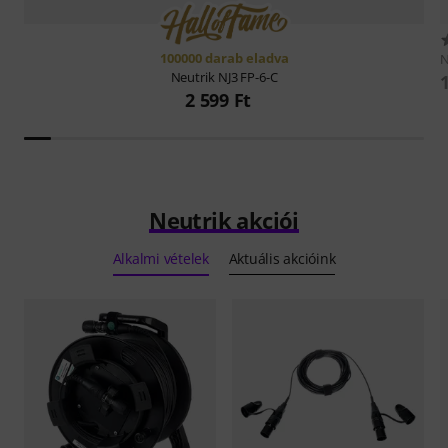
100000 darab eladva
N
Neutrik
NJ3 FP-6-C
2 599 Ft
Neutrik akciói
Alkalmi vételek
Aktuális akcióink