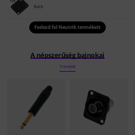
Rack
Fedezd fel Neutrik termékeit
A népszerűség bajnokai
Trendek