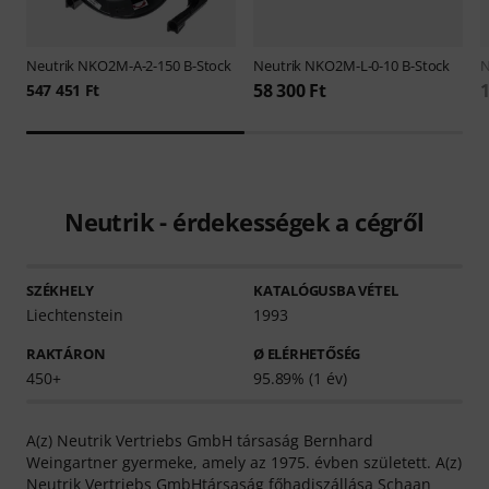
Neutrik
NKO2M-A-2-150 B-Stock
Neutrik
NKO2M-L-0-10 B-Stock
N
58 300 Ft
1
547 451 Ft
Neutrik - érdekességek a cégről
SZÉKHELY
KATALÓGUSBA VÉTEL
Liechtenstein
1993
RAKTÁRON
Ø ELÉRHETŐSÉG
450+
95.89% (1 év)
A(z) Neutrik Vertriebs GmbH társaság Bernhard
Weingartner gyermeke, amely az 1975. évben született. A(z)
Neutrik Vertriebs GmbHtársaság főhadiszállása Schaan