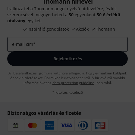
Thomann hírlevél
Iratkozz fel a Thomann angol nyelvű hírlevelére, és kis
szerencsével megnyerheted a
50
egyenként
50 € értékű
utalvány
egyikét.
Inspiráló gondolatok
Akciók
Thomann
e-mail cím
*
Bejelentkezés
A "Bejelentkezés" gombra kattintva elfogadja, hogy e-mailben küldjünk
önnek hirdetéseket. Bármikor leiratkozhat erről. A hírlevélről további
információkat az
data protection guideline
-ben talál.
* Kitöltés kötelező
Biztonságos vásárlás és fizetés