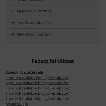
Még több elérhetőség
Termék visszaküldése
Minden kapcsolattartó
Fedezz fel többet
Kábelek és csatlakozók
3-pol. XLR csatlakozók (dugók és aljzatok)
4-pol. XLR csatlakozók (dugók és aljzatok)
5-pol. XLR csatlakozók (dugók és aljzatok)
6-pol. XLR csatlakozók (dugók és aljzatok)
7-pol. XLR csatlakozók (dugók és aljzatok)
Adapterdugók