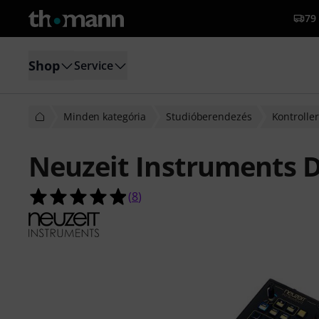
79 
Shop
Service
Minden kategória
Studióberendezés
Kontroller
Neuzeit Instruments 
4.9/5 csillag, összesen 8 értékelés a
(
8
)