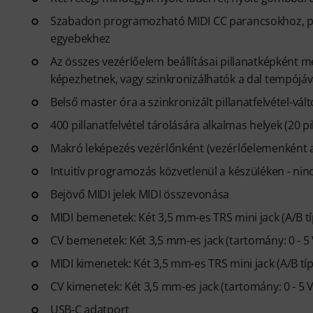
Szabadon programozható MIDI CC parancsokhoz, pr
egyebekhez
Az összes vezérlőelem beállításai pillanatképként 
képezhetnek, vagy szinkronizálhatók a dal tempójáv
Belső master óra a szinkronizált pillanatfelvétel-vál
400 pillanatfelvétel tárolására alkalmas helyek (20 pi
Makró leképezés vezérlőnként (vezérlőelemenként a
Intuitív programozás közvetlenül a készüléken - nin
Bejövő MIDI jelek MIDI összevonása
MIDI bemenetek: Két 3,5 mm-es TRS mini jack (A/B t
CV bemenetek: Két 3,5 mm-es jack (tartomány: 0 - 5 
MIDI kimenetek: Két 3,5 mm-es TRS mini jack (A/B t
CV kimenetek: Két 3,5 mm-es jack (tartomány: 0 - 5 V
USB-C adatport