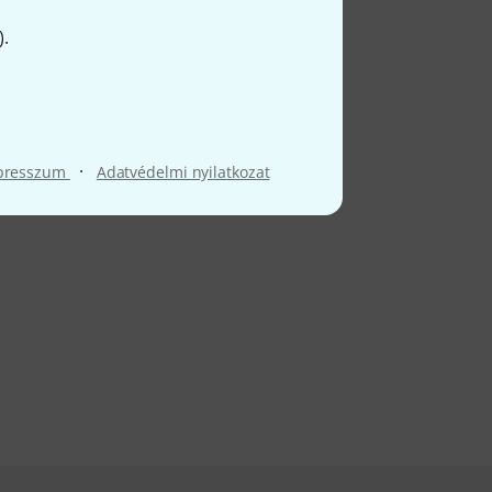
).
·
presszum
Adatvédelmi nyilatkozat