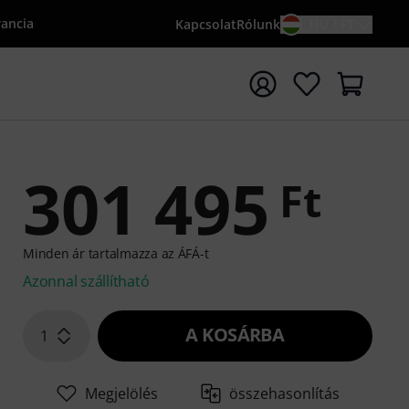
rancia
Kapcsolat
Rólunk
HU / FT
sés indítása {searchTerm} keresőszóval
301 495
Ft
Minden ár tartalmazza az ÁFÁ-t
Azonnal szállítható
A KOSÁRBA
1
Megjelölés
összehasonlítás