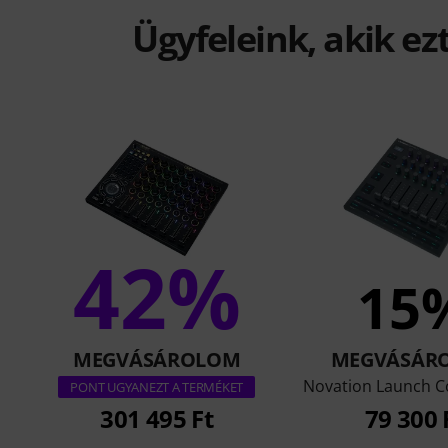
Ügyfeleink, akik ez
42%
15
MEGVÁSÁROLOM
MEGVÁSÁR
Novation Launch Co
PONT UGYANEZT A TERMÉKET
301 495 Ft
79 300 