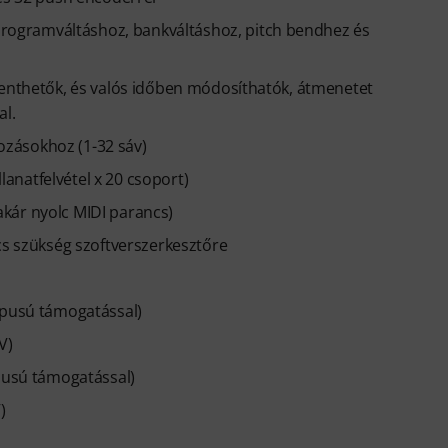
ogramváltáshoz, bankváltáshoz, pitch bendhez és
menthetők, és valós időben módosíthatók, átmenetet
al.
tozásokhoz (1-32 sáv)
llanatfelvétel x 20 csoport)
kár nyolc MIDI parancs)
cs szükség szoftverszerkesztőre
ípusú támogatással)
V)
ípusú támogatással)
)