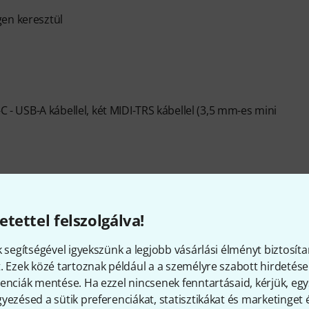
gen keresztül
C - USB-A kábellel, két MIDI-TRS kábellel (3,5 mm-es mini
etettel felszolgálva!
Termékszám
621443
k segítségével igyekszünk a legjobb vásárlási élményt biztosíta
. Ezek közé tartoznak például a a személyre szabott hirdetések
USB
Yes
enciák mentése. Ha ezzel nincsenek fenntartásaid, kérjük, e
yezésed a sütik preferenciákat, statisztikákat és marketinget