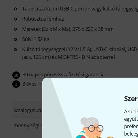
Tápellátás külön USB-C porton vagy külső tápegysé
Robusztus fémház
Méretek (Sz x M x Ma): 275 x 220 x 38 mm
Súly: 1,52 kg
Külső tápegységgel (12 V/1,5 A), USB-C kábellel, USB-
jack, 125 cm) és MIDI-TRS - DIN adapterrel
30 napos pénzvisszafizetési garancia
30
3 éves Thomann-garancia
3
Szer
katalógusunkba bekerült:
Szeptember 2025
A süti
együtt
mennyiségi egység
1 darab
prefer
beleeg