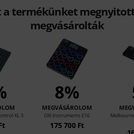
t a termékünket megnyitott
megvásárolták
%
8%
OLOM
MEGVÁSÁROLOM
MEG
ntrol XL 3
OXI Instruments E16
Melbourne
Ft
175 700 Ft
16