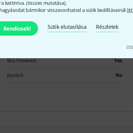
5-pole DIN MIDI
No
 kattintva. (
összes mutatása
).
hagyásodat bármikor visszavonhatod a sütik beállításainál (
itt
Fader
8
Sütik elutasítása
Részletek
Rendicsek!
Audio I/O
No
Footswitch connection
No
Im
Bus-Powered
Yes
Joystick
No