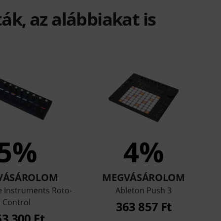
ák, az alábbiakat is
5%
4%
VÁSÁROLOM
MEGVÁSÁROLOM
 Instruments Roto-
Ableton Push 3
Control
363 857 Ft
3 300 Ft