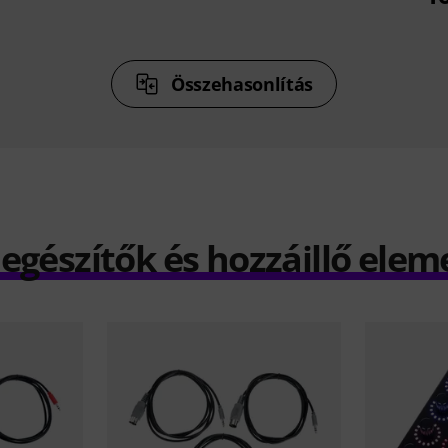
Összehasonlítás
iegészítők és hozzáillő elem