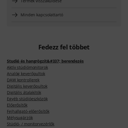
Termék visszaküldése
Minden kapcsolattartó
Fedezz fel többet
Studió és hangrögzít&#337; berendezés
Aktív stúdiómonitorok
Analóg keverőpultok
DAW kontrollerek
Digitális keverőpultok
Digitális átalakítók
Egyéb stúdióeszközök
Előerősítők
Fejhallgató-előerősítők
Mélysugárzók
Stúdió- / monitorvezérlők