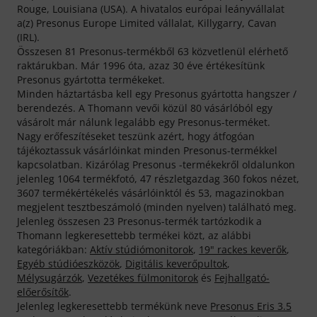
Rouge, Louisiana (USA). A hivatalos európai leányvállalat
a(z) Presonus Europe Limited vállalat, Killygarry, Cavan
(IRL).
Összesen 81 Presonus-termékből 63 közvetlenül elérhető
raktárukban. Már 1996 óta, azaz 30 éve értékesítünk
Presonus gyártotta termékeket.
Minden háztartásba kell egy Presonus gyártotta hangszer /
berendezés. A Thomann vevői közül 80 vásárlóból egy
vásárolt már nálunk legalább egy Presonus-terméket.
Nagy erőfeszítéseket teszünk azért, hogy átfogóan
tájékoztassuk vásárlóinkat minden Presonus-termékkel
kapcsolatban. Kizárólag Presonus -termékekről oldalunkon
jelenleg 1064 termékfotó, 47 részletgazdag 360 fokos nézet,
3607 termékértékelés vásárlóinktól és 53, magazinokban
megjelent tesztbeszámoló (minden nyelven) található meg.
Jelenleg összesen 23 Presonus-termék tartózkodik a
Thomann legkeresettebb termékei közt, az alábbi
kategóriákban:
Aktív stúdiómonitorok
,
19" rackes keverők
,
Egyéb stúdióeszközök
,
Digitális keverőpultok
,
Mélysugárzók
,
Vezetékes fülmonitorok
és
Fejhallgató-
előerősítők
.
Jelenleg legkeresettebb termékünk neve
Presonus Eris 3.5