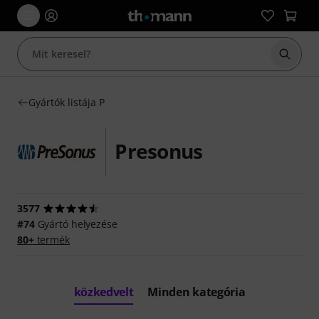
Keresés
Gyártók listája P
Presonus
3577
#74
Gyártó helyezése
80+
termék
közkedvelt
Minden kategória