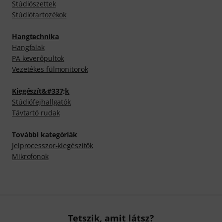
Stúdiószettek
Stúdiótartozékok
Hangtechnika
Hangfalak
PA keverőpultok
Vezetékes fülmonitorok
Kiegészít&#337;k
Stúdiófejhallgatók
Távtartó rudak
További kategóriák
Jelprocesszor-kiegészítők
Mikrofonok
Tetszik, amit látsz?