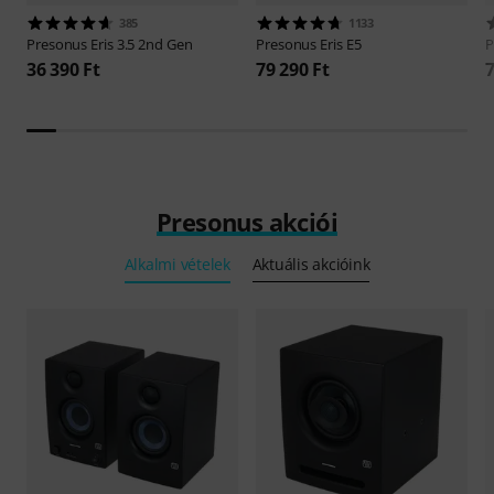
385
1133
Presonus
Eris 3.5 2nd Gen
Presonus
Eris E5
P
36 390 Ft
79 290 Ft
7
Presonus akciói
Alkalmi vételek
Aktuális akcióink