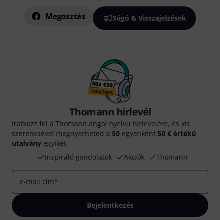
Megosztás
Súgó & Visszajelzések
Thomann hírlevél
Iratkozz fel a Thomann angol nyelvű hírlevelére, és kis
szerencsével megnyerheted a
50
egyenként
50 € értékű
utalvány
egyikét.
Inspiráló gondolatok
Akciók
Thomann
e-mail cím
*
Bejelentkezés