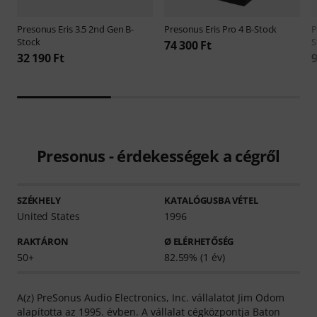
Presonus
Eris 3.5 2nd Gen B-
Presonus
Eris Pro 4 B-Stock
P
Stock
S
74 300 Ft
32 190 Ft
9
Presonus - érdekességek a cégről
SZÉKHELY
KATALÓGUSBA VÉTEL
United States
1996
RAKTÁRON
Ø ELÉRHETŐSÉG
50+
82.59% (1 év)
A(z) PreSonus Audio Electronics, Inc. vállalatot Jim Odom
alapította az 1995. évben. A vállalat cégközpontja Baton