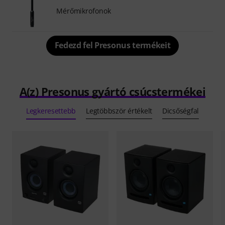
Mérőmikrofonok
Fedezd fel Presonus termékeit
A(z) Presonus gyártó csúcstermékei
Legkeresettebb
Legtöbbször értékelt
Dicsőségfal