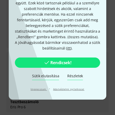
együtt. Ezek közé tartoznak például a a személyre
szabott hirdetések és akciók, valamint a
preferenciák mentése. Ha ezzel nincsenek
fenntartásaid, kérjük, egyszerűen csak add meg
beleegyezésed a sütik preferenciákat,
statisztikákat és marketinget érintő használatára a
„Rendben!” gombra kattintva. (
összes mutatása
).
Tesztbeszámoló
A jóváhagyásodat bármikor visszavonhatod a sütik
Faderport 8
beállításainál (
itt
).
Rendicsek!
Sütik elutasítása
Részletek
·
Impresszum
Adatvédelmi nyilatkozat
Tesztbeszámoló
Eris Pro 6