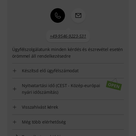
+49-9546-9223-531
Ügyfélszolgálatunk minden kérdés és észrevétel esetén
örömmel áll rendelkezésedre
Készítsd elő ügyfélszámodat
Nyitvatartási idő (CEST - Közép-európai
nyári időszámítás)
Visszahívást kérek
Még több elérhetőség