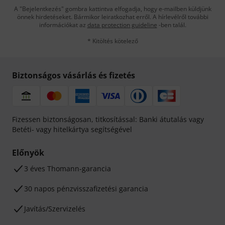
A "Bejelentkezés" gombra kattintva elfogadja, hogy e-mailben küldjünk
önnek hirdetéseket. Bármikor leiratkozhat erről. A hírlevélről további
információkat az
data protection guideline
-ben talál.
* Kitöltés kötelező
Biztonságos vásárlás és fizetés
Fizessen biztonságosan, titkosítással: Banki átutalás vagy
Betéti- vagy hitelkártya segítségével
Előnyök
3 éves Thomann-garancia
30 napos pénzvisszafizetési garancia
Javítás/Szervizelés