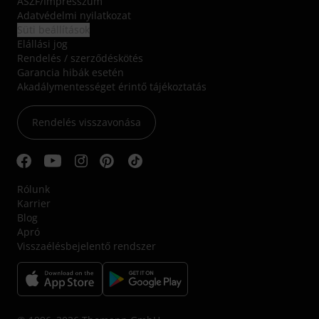
ÁSZF
/
Impresszum
Adatvédelmi nyilatkozat
Süti beállítások
Elállási jog
Rendelés / szerződéskötés
Garancia hibák esetén
Akadálymentességet érintő tájékoztatás
Rendelés visszavonása
Rólunk
Karrier
Blog
Apró
Visszaélésbejelentő rendszer