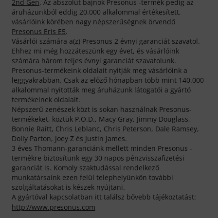
2nd Gen
. Az abszolút bajnok Presonus -termék pedig az
áruházunkból eddig 20.000 alkalommal értékesített,
vásárlóink körében nagy népszerűségnek örvendő
Presonus Eris E5
.
Vásárlói számára a(z) Presonus 2 évnyi garanciát szavatol.
Ehhez mi még hozzáteszünk egy évet, és vásárlóink
számára három teljes évnyi garanciát szavatolunk.
Presonus-termékeink oldalait nyitják meg vásárlóink a
leggyakrabban. Csak az előző hónapban több mint 140.000
alkalommal nyitották meg áruházunk látogatói a gyártó
termékeinek oldalait.
Népszerű zenészek közt is sokan használnak Presonus-
termékeket, köztük P.O.D., Macy Gray, Jimmy Douglass,
Bonnie Raitt, Chris Leblanc, Chris Peterson, Dale Ramsey,
Dolly Parton, Joey Z és Justin James.
3 éves Thomann-garanciánk mellett minden Presonus -
termékre biztosítunk egy 30 napos pénzvisszafizetési
garanciát is. Komoly szaktudással rendelkező
munkatársaink ezen felül telephelyünkön további
szolgáltatásokat is készek nyújtani.
A gyártóval kapcsolatban itt találsz bővebb tájékoztatást:
http://www.presonus.com