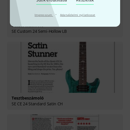
·
Impresszum
Adatvédelmi nyilatkozat
Tesztbeszámoló
SE Custom 24 Semi-Hollow LB
Tesztbeszámoló
SE CE 24 Standard Satin CH