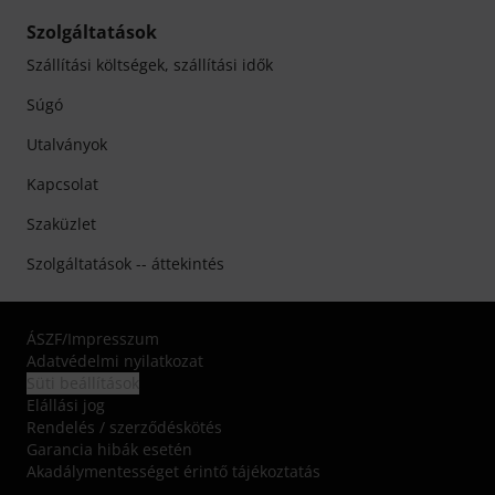
Szolgáltatások
Szállítási költségek, szállítási idők
Súgó
Utalványok
Kapcsolat
Szaküzlet
Szolgáltatások -- áttekintés
ÁSZF
/
Impresszum
Adatvédelmi nyilatkozat
Süti beállítások
Elállási jog
Rendelés / szerződéskötés
Garancia hibák esetén
Akadálymentességet érintő tájékoztatás