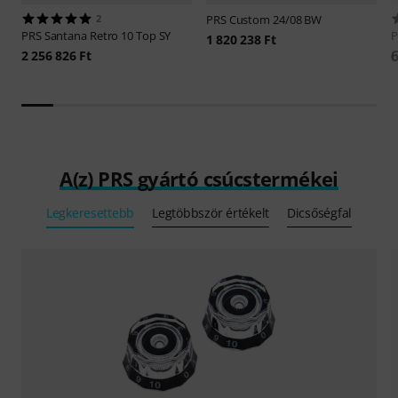
2
PRS
Custom 24/08 BW
PRS
Santana Retro 10 Top SY
1 820 238 Ft
6
2 256 826 Ft
A(z) PRS gyártó csúcstermékei
Legkeresettebb
Legtöbbször értékelt
Dicsőségfal