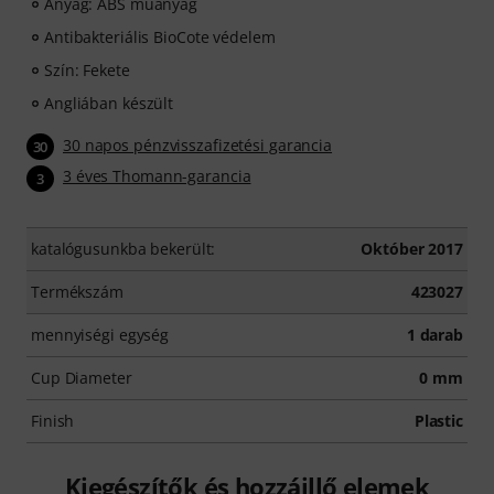
Anyag: ABS műanyag
Antibakteriális BioCote védelem
Szín: Fekete
Angliában készült
30 napos pénzvisszafizetési garancia
30
3 éves Thomann-garancia
3
katalógusunkba bekerült:
Október 2017
Termékszám
423027
mennyiségi egység
1 darab
Cup Diameter
0 mm
Finish
Plastic
Kiegészítők és hozzáillő elemek