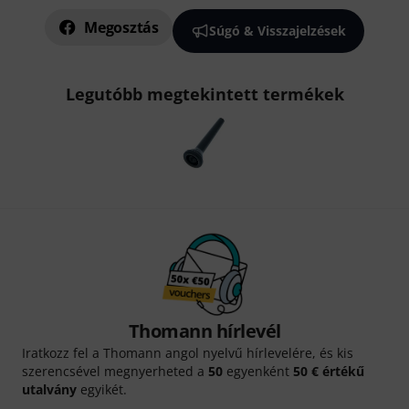
Megosztás
Súgó & Visszajelzések
Legutóbb megtekintett termékek
Thomann hírlevél
Iratkozz fel a Thomann angol nyelvű hírlevelére, és kis
szerencsével megnyerheted a
50
egyenként
50 € értékű
utalvány
egyikét.