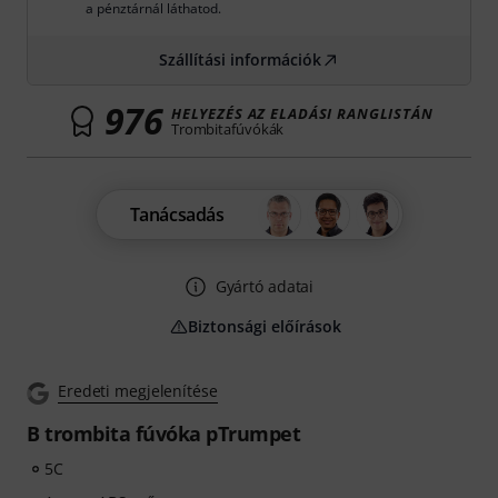
a pénztárnál láthatod.
Szállítási információk
976
HELYEZÉS AZ ELADÁSI RANGLISTÁN
Trombitafúvókák
Tanácsadás
Gyártó adatai
Biztonsági előírások
Eredeti megjelenítése
B trombita fúvóka pTrumpet
5C