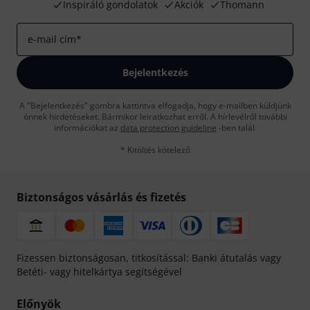
Inspiráló gondolatok
Akciók
Thomann
e-mail cím
*
Bejelentkezés
A "Bejelentkezés" gombra kattintva elfogadja, hogy e-mailben küldjünk
önnek hirdetéseket. Bármikor leiratkozhat erről. A hírlevélről további
információkat az
data protection guideline
-ben talál.
* Kitöltés kötelező
Biztonságos vásárlás és fizetés
Fizessen biztonságosan, titkosítással: Banki átutalás vagy
Betéti- vagy hitelkártya segítségével
Előnyök