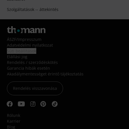
Szolgáltatások -- áttekintés
ÁSZF
/
Impresszum
Adatvédelmi nyilatkozat
Süti beállítások
Elállási jog
Rendelés / szerződéskötés
Garancia hibák esetén
Akadálymentességet érintő tájékoztatás
Rendelés visszavonása
Rólunk
Karrier
Blog