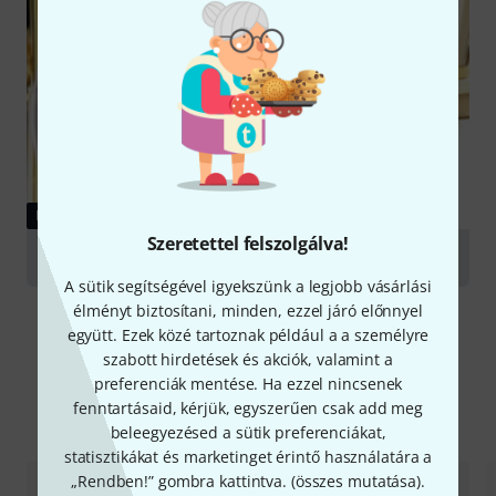
KALAUZ
Szeretettel felszolgálva!
Mouthpieces for brass wind instruments
A sütik segítségével igyekszünk a legjobb vásárlási
élményt biztosítani, minden, ezzel járó előnnyel
együtt. Ezek közé tartoznak például a a személyre
szabott hirdetések és akciók, valamint a
preferenciák mentése. Ha ezzel nincsenek
fenntartásaid, kérjük, egyszerűen csak add meg
Alternatívák összevetése
beleegyezésed a sütik preferenciákat,
statisztikákat és marketinget érintő használatára a
„Rendben!” gombra kattintva. (
összes mutatása
).