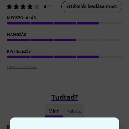
Értékelés leadása most
4
/ 5
MEGSZÓLALÁS
HANGZÁS
KIVITELEZÉS
Értékelési irányelvek
Tudtad?
Mind
Kalauz