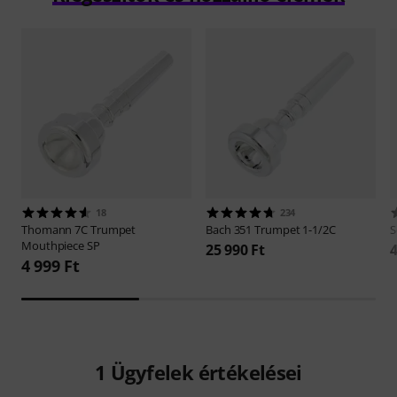
18
234
Thomann
7C Trumpet
Bach
351 Trumpet 1-1/2C
S
Mouthpiece SP
25 990 Ft
4
4 999 Ft
1
Ügyfelek értékelései