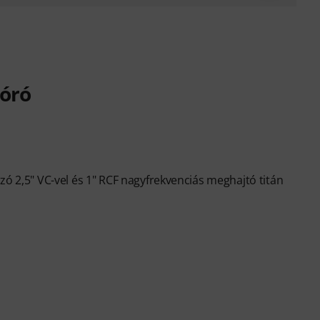
zóró
zó 2,5" VC-vel és 1" RCF nagyfrekvenciás meghajtó titán