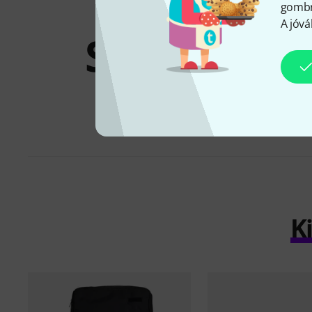
gombra
A jóvá
Szettek és
akciók
K