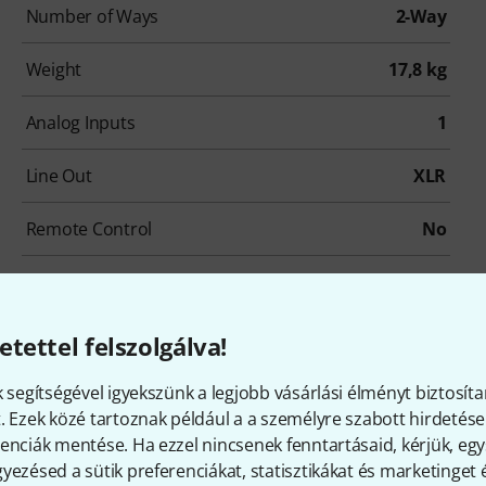
Number of Ways
2-Way
Weight
17,8 kg
Analog Inputs
1
Line Out
XLR
Remote Control
No
Low Cut
No
etettel felszolgálva!
k segítségével igyekszünk a legjobb vásárlási élményt biztosíta
. Ezek közé tartoznak például a a személyre szabott hirdetések
enciák mentése. Ha ezzel nincsenek fenntartásaid, kérjük, e
yezésed a sütik preferenciákat, statisztikákat és marketinget