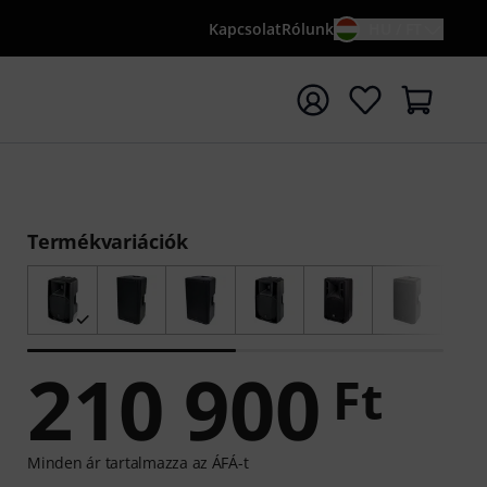
Kapcsolat
Rólunk
HU / FT
sés indítása {searchTerm} keresőszóval
Termékvariációk
210 900
Ft
Minden ár tartalmazza az ÁFÁ-t