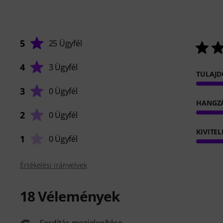
5
25 Ügyfél
4
3 Ügyfél
TULAJ
3
0 Ügyfél
HANGZ
2
0 Ügyfél
KIVITEL
1
0 Ügyfél
Értékelési irányelvek
18
Vélemények
Fordítás megjelenítése