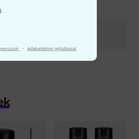
).
RCF Art 712-A MK V Cover Bundle
465 275 Ft
·
presszum
Adatvédelmi nyilatkozat
ek