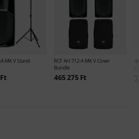
-A MK V Stand
RCF
Art 712-A MK V Cover
Bundle
F
Ft
465 275 Ft
7