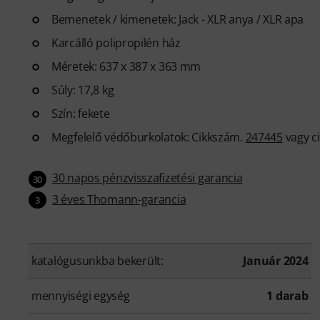
Bemenetek / kimenetek: Jack - XLR anya / XLR apa
Karcálló polipropilén ház
Méretek: 637 x 387 x 363 mm
Súly: 17,8 kg
Szín: fekete
Megfelelő védőburkolatok: Cikkszám.
247445
vagy c
30 napos pénzvisszafizetési garancia
30
3 éves Thomann-garancia
3
katalógusunkba bekerült:
Január 2024
mennyiségi egység
1 darab