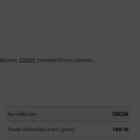
ikkszám.
250491
(mindkettő nincs benne)
Termékszám
580296
Power (Manufacturers Specs)
1400 W