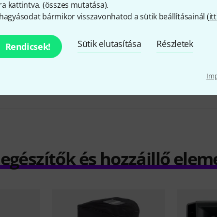
 kattintva. (
összes mutatása
).
hagyásodat bármikor visszavonhatod a sütik beállításainál (
itt
Sütik elutasítása
Részletek
RCF Art 712-A MK V Stand Bundle
Rendicsek!
214 800 Ft
Im
iegészítők és hozzáillő elem