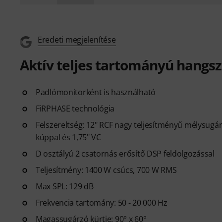
Eredeti megjelenítése
Aktív teljes tartományú hangs
Padlómonitorként is használható
FiRPHASE technológia
Felszereltség: 12" RCF nagy teljesítményű mélysugár
kúppal és 1,75" VC
D osztályú 2 csatornás erősítő DSP feldolgozással
Teljesítmény: 1400 W csúcs, 700 W RMS
Max SPL: 129 dB
Frekvencia tartomány: 50 - 20 000 Hz
Magassugárzó kürtje: 90° x 60°