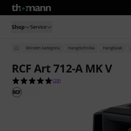
Shop
Service
Minden kategória
Hangtechnika
Hangfalak
RCF Art 712-A MK V
4.9/5 csillag, összesen 28 értékelés 
(
28
)