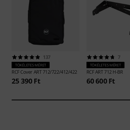
137
7
TÖKÉLETES MÉRET
TÖKÉLETES MÉRET
RCF
Cover ART 712/722/412/422
RCF
ART 712 H-BR
25 390 Ft
60 600 Ft