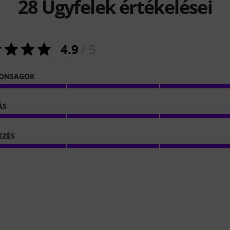
28
Ügyfelek értékelései
4.9
/ 5
DONSAGOK
ÁS
EZÉS